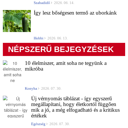
Szabadidő
2026. 06. 14.
Így lesz bőségesen termő az uborkánk
Hobbi
2026. 06. 13.
NÉPSZERŰ BEJEGYZÉSEK
10 élelmiszer, amit soha ne tegyünk a
mikróba
Konyha
2026. 07. 30.
Új vérnyomás táblázat - így egyszerű
megállapítani, hogy életkortól függően
mik a jó, a még elfogadható és a kritikus
értékek
Egészség
2026. 07. 30.