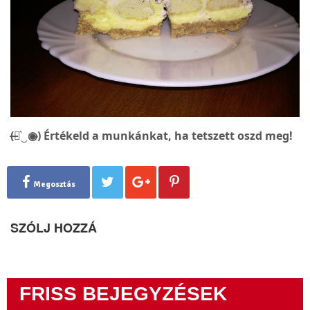
(̶◉͛‿◉̶) Értékeld a munkánkat, ha tetszett oszd meg!
Megosztás
SZÓLJ HOZZÁ
FRISS BEJEGYZÉSEK