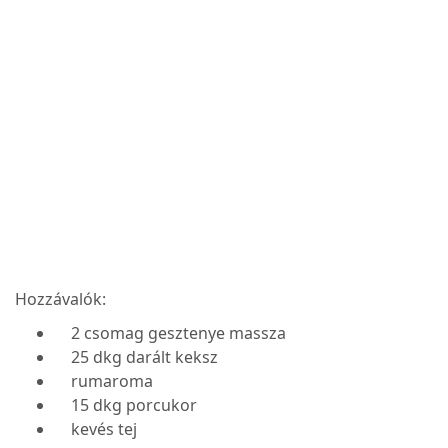
Hozzávalók:
2 csomag gesztenye massza
25 dkg darált keksz
rumaroma
15 dkg porcukor
kevés tej