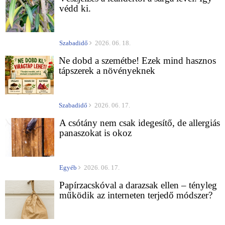
védd ki.
Szabadidő
2026. 06. 18.
Ne dobd a szemétbe! Ezek mind hasznos
tápszerek a növényeknek
Szabadidő
2026. 06. 17.
A csótány nem csak idegesítő, de allergiás
panaszokat is okoz
Egyéb
2026. 06. 17.
Papírzacskóval a darazsak ellen – tényleg
működik az interneten terjedő módszer?