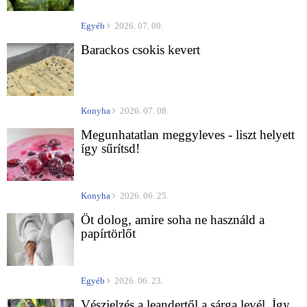
Egyéb
2026. 07. 09.
Barackos csokis kevert
Konyha
2026. 07. 08.
Megunhatatlan meggyleves - liszt helyett
így sűrítsd!
Konyha
2026. 06. 25.
Öt dolog, amire soha ne használd a
papírtörlőt
Egyéb
2026. 06. 23.
Vészjelzés a leandertől a sárga levél. Így