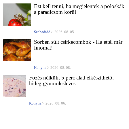
Ezt kell tenni, ha megjelentek a poloskák
a paradicsom körül
Szabadidő
2026. 08. 05.
Sörben sült csirkecombok - Ha ettél már
finomat!
Konyha
2026. 08. 08.
Főzés nélküli, 5 perc alatt elkészíthető,
hideg gyümölcsleves
Konyha
2026. 08. 06.