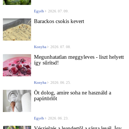
Egyéb
2026. 07. 09.
Barackos csokis kevert
Konyha
2026. 07. 08.
Megunhatatlan meggyleves - liszt helyett
így sűrítsd!
Konyha
2026. 06. 25.
Öt dolog, amire soha ne használd a
papírtörlőt
Egyéb
2026. 06. 23.
Vészjelzés a leandertől a sárga levél. Így