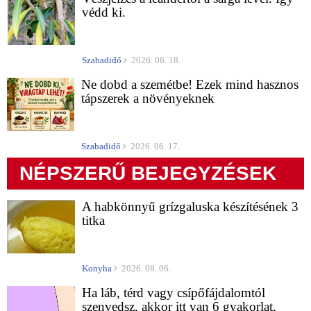
védd ki.
Szabadidő
2026. 06. 18.
Ne dobd a szemétbe! Ezek mind hasznos
tápszerek a növényeknek
Szabadidő
2026. 06. 17.
NÉPSZERŰ BEJEGYZÉSEK
A habkönnyű grízgaluska készítésének 3
titka
Konyha
2026. 08. 06.
Ha láb, térd vagy csípőfájdalomtól
szenvedsz, akkor itt van 6 gyakorlat,