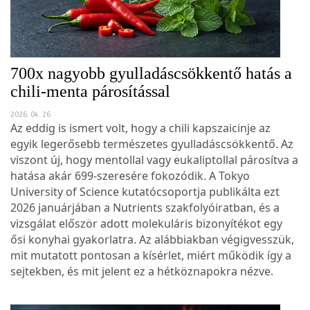
700x nagyobb gyulladáscsökkentő hatás a
chili-menta párosítással
2026. 04. 26
Az eddig is ismert volt, hogy a chili kapszaicinje az
egyik legerősebb természetes gyulladáscsökkentő. Az
viszont új, hogy mentollal vagy eukaliptollal párosítva a
hatása akár 699-szeresére fokozódik. A Tokyo
University of Science kutatócsoportja publikálta ezt
2026 januárjában a Nutrients szakfolyóiratban, és a
vizsgálat először adott molekuláris bizonyítékot egy
ősi konyhai gyakorlatra. Az alábbiakban végigvesszük,
mit mutatott pontosan a kísérlet, miért működik így a
sejtekben, és mit jelent ez a hétköznapokra nézve.