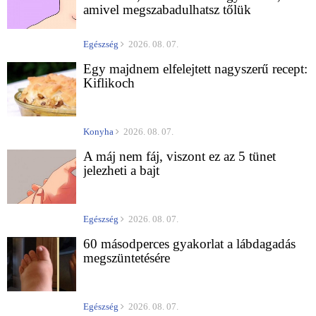
amivel megszabadulhatsz tőlük
Egészség
2026. 08. 07.
Egy majdnem elfelejtett nagyszerű recept:
Kiflikoch
Konyha
2026. 08. 07.
A máj nem fáj, viszont ez az 5 tünet
jelezheti a bajt
Egészség
2026. 08. 07.
60 másodperces gyakorlat a lábdagadás
megszüntetésére
Egészség
2026. 08. 07.