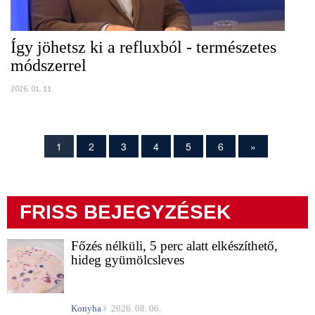
Így jöhetsz ki a refluxból - természetes
módszerrel
2026. 01. 11
1
2
3
4
5
6
»
FRISS BEJEGYZÉSEK
Főzés nélküli, 5 perc alatt elkészíthető,
hideg gyümölcsleves
Konyha
2026. 08. 06.