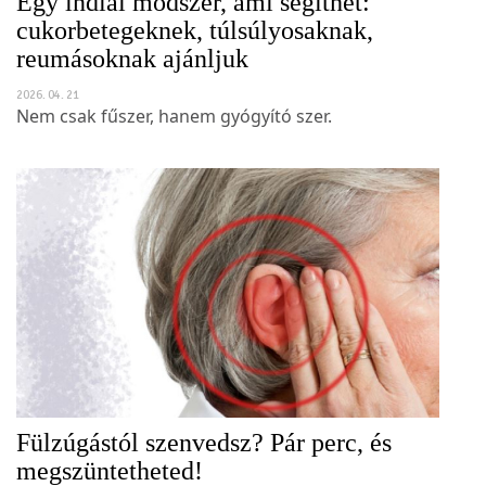
Egy indiai módszer, ami segíthet:
cukorbetegeknek, túlsúlyosaknak,
reumásoknak ajánljuk
2026. 04. 21
Nem csak fűszer, hanem gyógyító szer.
Fülzúgástól szenvedsz? Pár perc, és
megszüntetheted!