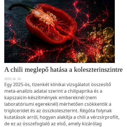
A chili meglepő hatása a koleszterinszintre
2026. 04. 16
Egy 2025-ös, tizenkét klinikai vizsgálatot összesítő
meta-analízis adatai szerint a chilipaprika és a
kapszaicin-készítmények embereknél (nem
laboratóriumi egereknél) mérhetően csökkentik a
trigliceridet és az összkoleszterint. Régóta folynak
kutatások arról, hogyan alakítja a chili a vérzsírprofilt,
de ez az összefoglaló az első, amely kizárólag