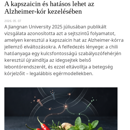
A kapszaicin és hatásos lehet az
Alzheimer-kór kezelésében
2026. 05. 07
A Jiangnan University 2025 júliusában publikált
vizsgálata azonosította azt a sejtszintű folyamatot,
amelyen keresztül a kapszaicin hat az Alzheimer-kórra
jellemző elváltozásokra. A felfedezés lényege: a chili
hatóanyaga egy kulcsfontosságú szabályozófehérjén
keresztül újraindítja az idegsejtek belső
lebontórendszerét, és ezzel eltávolítja a betegség
kórjelzőit – legalábbis egérmodellekben.