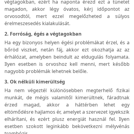
végtagokban, ezért ha naponta érezd ezt a tünetet
magadon, akkor légy óvatos, kérj időpontot az
orvosodtól, mert ezzel megelőzheted a súlyos
érelmeszesedés kialakulását.
2. Forróság, égés a végtagokban
Ha egy bizonyos helyen égési problémákat érzel, és a
bőröd viszket, netán fáj, akkor ezt okozhatja az az
érhálózat, amelyben beindult az eldugulás folyamata.
Ilyen esetben is orvoshoz kell menni, mert később
nagyobb problémák lehetnek belőle.
3. Ok nélküli kimerültség
Ha nem végeztél különösebben megterhelő fizikai
munkát, de mégis valamitől kimerültnek, fáradtnak
érzed magad, akkor a háttérben lehet egy
eltömődésre hajlamos ér, amelyet a szervezet igyekszik
elhárítani, és ezért plusz energiát használ fel. Ilyen
esetben szokott leginkább bekövetkezni mélyvénás
trombózis.