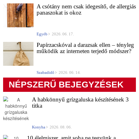
A csótány nem csak idegesítő, de allergiás
panaszokat is okoz
Egyéb
2026. 06. 17.
Papírzacskóval a darazsak ellen – tényleg
működik az interneten terjedő módszer?
Szabadidő
2026. 06. 14.
NÉPSZERŰ BEJEGYZÉSEK
A habkönnyű grízgaluska készítésének 3
titka
Konyha
2026. 08. 06.
10 élelmiszer, amit soha ne tegyünk a