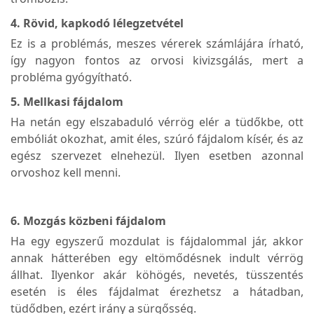
4. Rövid, kapkodó lélegzetvétel
Ez is a problémás, meszes vérerek számlájára írható,
így nagyon fontos az orvosi kivizsgálás, mert a
probléma gyógyítható.
5. Mellkasi fájdalom
Ha netán egy elszabaduló vérrög elér a tüdőkbe, ott
embóliát okozhat, amit éles, szúró fájdalom kísér, és az
egész szervezet elnehezül. Ilyen esetben azonnal
orvoshoz kell menni.
6. Mozgás közbeni fájdalom
Ha egy egyszerű mozdulat is fájdalommal jár, akkor
annak hátterében egy eltömődésnek indult vérrög
állhat. Ilyenkor akár köhögés, nevetés, tüsszentés
esetén is éles fájdalmat érezhetsz a hátadban,
tüdődben, ezért irány a sürgősség.