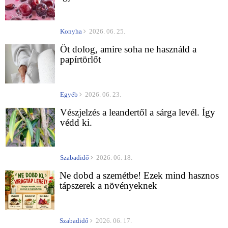
Konyha
2026. 06. 25.
Öt dolog, amire soha ne használd a
papírtörlőt
Egyéb
2026. 06. 23.
Vészjelzés a leandertől a sárga levél. Így
védd ki.
Szabadidő
2026. 06. 18.
Ne dobd a szemétbe! Ezek mind hasznos
tápszerek a növényeknek
Szabadidő
2026. 06. 17.