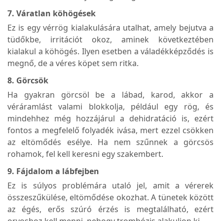
7. Váratlan köhögések
Ez is egy vérrög kialakulására utalhat, amely bejutva a
tüdőkbe, irritációt okoz, aminek következtében
kialakul a köhögés. Ilyen esetben a váladékképződés is
megnő, de a véres köpet sem ritka.
8. Görcsök
Ha gyakran görcsöl be a lábad, karod, akkor a
véráramlást valami blokkolja, például egy rög, és
mindehhez még hozzájárul a dehidratáció is, ezért
fontos a megfelelő folyadék ivása, mert ezzel csökken
az eltömődés esélye. Ha nem szűnnek a görcsös
rohamok, fel kell keresni egy szakembert.
9. Fájdalom a lábfejben
Ez is súlyos problémára utaló jel, amit a vérerek
összeszűkülése, eltömődése okozhat. A tünetek között
az égés, erős szúró érzés is megtalálható, ezért
orvoshoz kell menni, nehogy trombózis alakuljon ki.