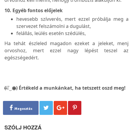
10. Egyéb fontos előjelek
hevesebb szívverés, mert ezzel próbálja meg a
szervezet felszámolni a dugulást,
felállás, leülés esetén szédülés,
Ha tehát észleled magadon ezeket a jeleket, menj
orvoshoz, mert ezzel nagy lépést teszel az
egészségedért.
(̶◉͛‿◉̶) Értékeld a munkánkat, ha tetszett oszd meg!
Megosztás
SZÓLJ HOZZÁ