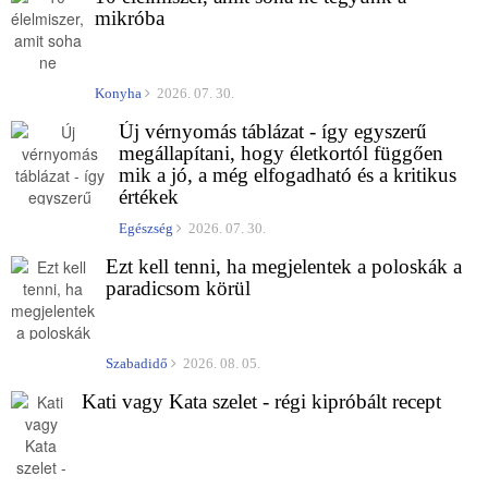
mikróba
Konyha
2026. 07. 30.
Új vérnyomás táblázat - így egyszerű
megállapítani, hogy életkortól függően
mik a jó, a még elfogadható és a kritikus
értékek
Egészség
2026. 07. 30.
Ezt kell tenni, ha megjelentek a poloskák a
paradicsom körül
Szabadidő
2026. 08. 05.
Kati vagy Kata szelet - régi kipróbált recept