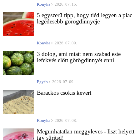
Konyha
2026. 07. 15.
5 egyszerű tipp, hogy tiéd legyen a piac
legédesebb görögdinnyéje
Konyha
2026. 07. 09.
3 dolog, ami miatt nem szabad este
lefekvés előtt görögdinnyét enni
Egyéb
2026. 07. 09.
Barackos csokis kevert
Konyha
2026. 07. 08.
Megunhatatlan meggyleves - liszt helyett
így sűrítsd!