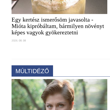
Egy kertész ismerősöm javasolta -
Mióta kipróbáltam, bármilyen növényt
képes vagyok gyökereztetni
2026. 08. 08
MÚLTIDÉZŐ