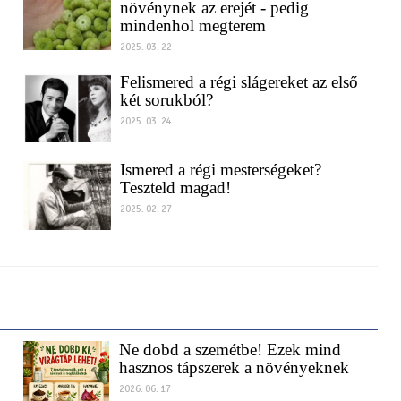
A legtöbb ember nem ismeri ennek a
növénynek az erejét - pedig
mindenhol megterem
2025. 03. 22
Felismered a régi slágereket az első
két sorukból?
2025. 03. 24
Ismered a régi mesterségeket?
Teszteld magad!
2025. 02. 27
Ne dobd a szemétbe! Ezek mind
hasznos tápszerek a növényeknek