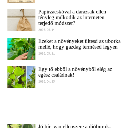
2026. 06. 17
Papírzacskóval a darazsak ellen –
tényleg működik az interneten
terjedő módszer?
2026. 06. 14
Ezeket a növényeket ültesd az uborka
mellé, hogy gazdag termésed legyen
2026. 05. 21
Egy tő ebből a növényből elég az
egész családnak!
2026. 04. 23