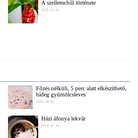
A szellemchili története
2025. 11. 21
Főzés nélküli, 5 perc alatt elkészíthető,
hideg gyümölcsleves
2026. 08. 06
Házi áfonya lekvár
2026. 07. 17