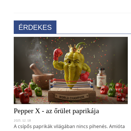
ÉRDEKES
Pepper X - az őrület paprikája
2025. 12. 18