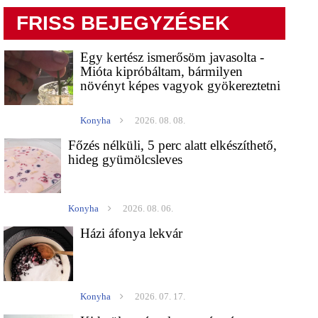
FRISS BEJEGYZÉSEK
Egy kertész ismerősöm javasolta -
Mióta kipróbáltam, bármilyen
növényt képes vagyok gyökereztetni
Konyha
2026. 08. 08.
Főzés nélküli, 5 perc alatt elkészíthető,
hideg gyümölcsleves
Konyha
2026. 08. 06.
Házi áfonya lekvár
Konyha
2026. 07. 17.