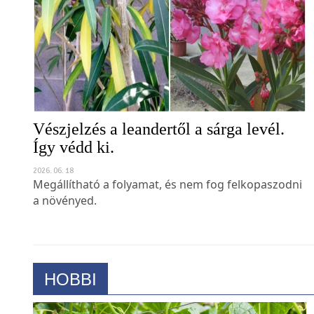
Vészjelzés a leandertől a sárga levél.
Így védd ki.
2026. 06. 18
Megállítható a folyamat, és nem fog felkopaszodni
a növényed.
HOBBI