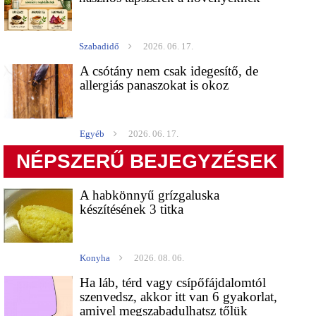
Szabadidő
2026. 06. 17.
A csótány nem csak idegesítő, de
allergiás panaszokat is okoz
Egyéb
2026. 06. 17.
NÉPSZERŰ BEJEGYZÉSEK
A habkönnyű grízgaluska
készítésének 3 titka
Konyha
2026. 08. 06.
Ha láb, térd vagy csípőfájdalomtól
szenvedsz, akkor itt van 6 gyakorlat,
amivel megszabadulhatsz tőlük