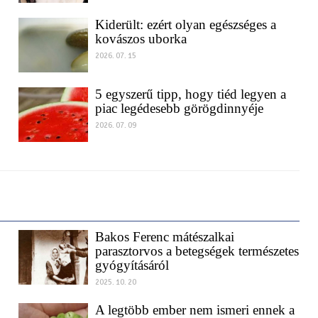
Kiderült: ezért olyan egészséges a
kovászos uborka
2026. 07. 15
5 egyszerű tipp, hogy tiéd legyen a
piac legédesebb görögdinnyéje
2026. 07. 09
Bakos Ferenc mátészalkai
parasztorvos a betegségek természetes
gyógyításáról
2025. 10. 20