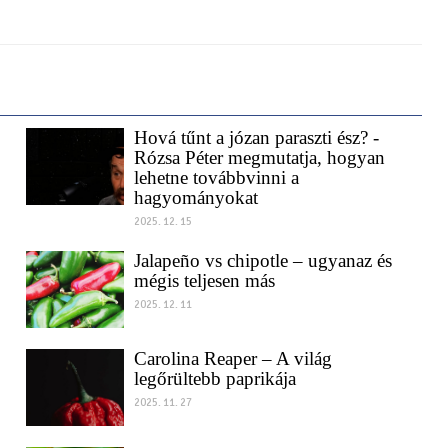
2026. 04. 21
Hová tűnt a józan paraszti ész? -
Rózsa Péter megmutatja, hogyan
lehetne továbbvinni a
hagyományokat
2025. 12. 15
Jalapeño vs chipotle – ugyanaz és
mégis teljesen más
2025. 12. 11
Carolina Reaper – A világ
legőrültebb paprikája
2025. 11. 27