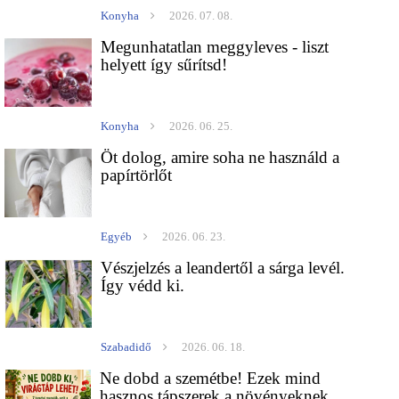
Konyha
2026. 07. 08.
Megunhatatlan meggyleves - liszt
helyett így sűrítsd!
Konyha
2026. 06. 25.
Öt dolog, amire soha ne használd a
papírtörlőt
Egyéb
2026. 06. 23.
Vészjelzés a leandertől a sárga levél.
Így védd ki.
Szabadidő
2026. 06. 18.
Ne dobd a szemétbe! Ezek mind
hasznos tápszerek a növényeknek