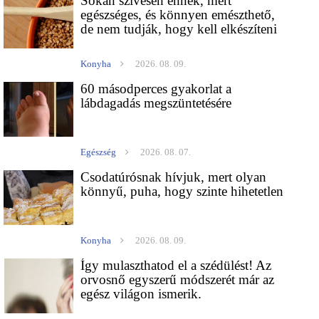
Sokan szívesen ennék, mert
egészséges, és könnyen emészthető,
de nem tudják, hogy kell elkészíteni
Konyha
2026. 08. 09.
60 másodperces gyakorlat a
lábdagadás megszüntetésére
Egészség
2026. 08. 07.
Csodatúrósnak hívjuk, mert olyan
könnyű, puha, hogy szinte hihetetlen
Konyha
2026. 08. 09.
Így mulaszthatod el a szédülést! Az
orvosnő egyszerű módszerét már az
egész világon ismerik.