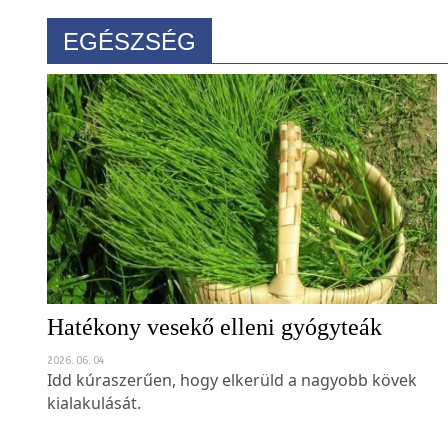
EGÉSZSÉG
Hatékony vesekő elleni gyógyteák
2026. 06. 04
Idd kúraszerűen, hogy elkerüld a nagyobb kövek
kialakulását.