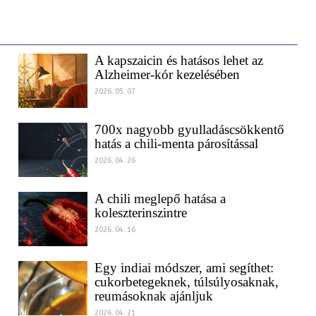
A kapszaicin és hatásos lehet az
Alzheimer-kór kezelésében
2026. 05. 07
700x nagyobb gyulladáscsökkentő
hatás a chili-menta párosítással
2026. 04. 26
A chili meglepő hatása a
koleszterinszintre
2026. 04. 16
Egy indiai módszer, ami segíthet:
cukorbetegeknek, túlsúlyosaknak,
reumásoknak ajánljuk