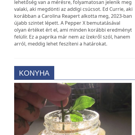
A csípős paprikák világában nincs pihenés. Amióta
lehetőség van a mérésre, folyamatosan jelenik meg
valaki, aki megdönti az addigi csúcsot. Ed Currie, aki
korábban a Carolina Reapert alkotta meg, 2023-ban
újabb szintet lépett. A Pepper X bemutatásával
olyan értéket ért el, ami minden korábbi eredményt
felülír. Ez a paprika már nem az ízekről szól, hanem
arról, meddig lehet feszíteni a határokat.
KONYHA