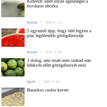
Kiderült: ezért olyan egészséges a
kovászos uborka
Konyha
2026. 07. 15.
5 egyszerű tipp, hogy tiéd legyen a
piac legédesebb görögdinnyéje
Konyha
2026. 07. 09.
3 dolog, ami miatt nem szabad este
lefekvés előtt görögdinnyét enni
Egyéb
2026. 07. 09.
Barackos csokis kevert