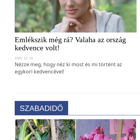
Emlékszik még rá? Valaha az ország
kedvence volt!
2025. 12. 10
Nézze meg, hogy néz ki most és mi történt az
egykori kedvencével!
SZABADIDŐ