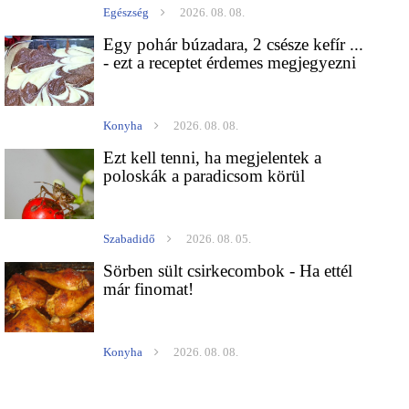
Egészség
2026. 08. 08.
Egy pohár búzadara, 2 csésze kefír ...
- ezt a receptet érdemes megjegyezni
Konyha
2026. 08. 08.
Ezt kell tenni, ha megjelentek a
poloskák a paradicsom körül
Szabadidő
2026. 08. 05.
Sörben sült csirkecombok - Ha ettél
már finomat!
Konyha
2026. 08. 08.