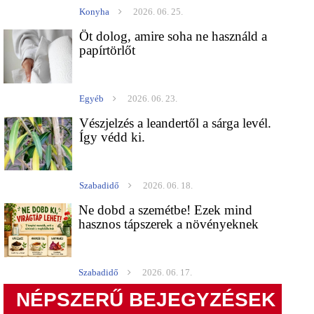
Konyha
2026. 06. 25.
Öt dolog, amire soha ne használd a
papírtörlőt
Egyéb
2026. 06. 23.
Vészjelzés a leandertől a sárga levél.
Így védd ki.
Szabadidő
2026. 06. 18.
Ne dobd a szemétbe! Ezek mind
hasznos tápszerek a növényeknek
Szabadidő
2026. 06. 17.
NÉPSZERŰ BEJEGYZÉSEK