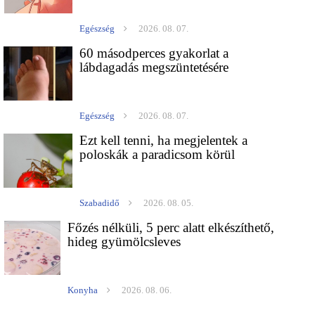
Egészség
2026. 08. 07.
60 másodperces gyakorlat a
lábdagadás megszüntetésére
Egészség
2026. 08. 07.
Ezt kell tenni, ha megjelentek a
poloskák a paradicsom körül
Szabadidő
2026. 08. 05.
Főzés nélküli, 5 perc alatt elkészíthető,
hideg gyümölcsleves
Konyha
2026. 08. 06.