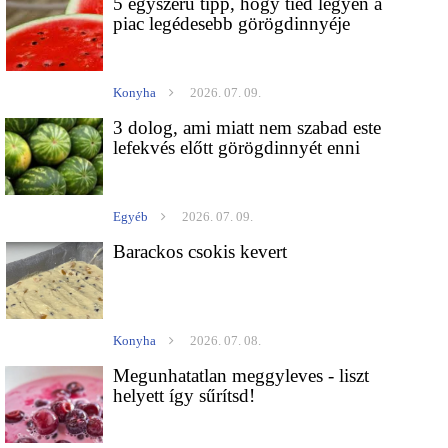
5 egyszerű tipp, hogy tiéd legyen a
piac legédesebb görögdinnyéje
Konyha
2026. 07. 09.
3 dolog, ami miatt nem szabad este
lefekvés előtt görögdinnyét enni
Egyéb
2026. 07. 09.
Barackos csokis kevert
Konyha
2026. 07. 08.
Megunhatatlan meggyleves - liszt
helyett így sűrítsd!