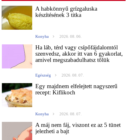
A habkönnyű grízgaluska
készítésének 3 titka
Konyha
2026. 08. 06.
Ha láb, térd vagy csípőfájdalomtól
szenvedsz, akkor itt van 6 gyakorlat,
amivel megszabadulhatsz tőlük
Egészség
2026. 08. 07.
Egy majdnem elfelejtett nagyszerű
recept: Kiflikoch
Konyha
2026. 08. 07.
A máj nem fáj, viszont ez az 5 tünet
jelezheti a bajt