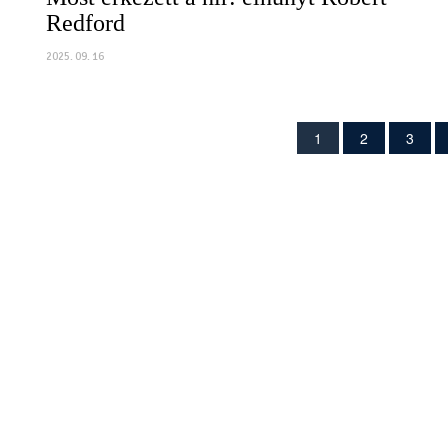
Redford
2025. 09. 16
1
2
3