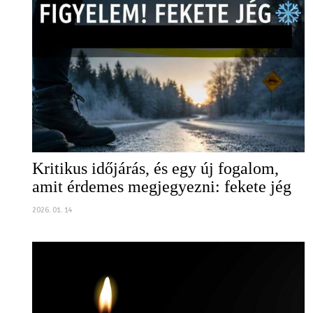
Kritikus időjárás, és egy új fogalom,
amit érdemes megjegyezni: fekete jég
2026. 01. 14