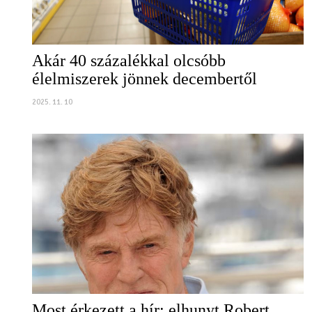
Akár 40 százalékkal olcsóbb
élelmiszerek jönnek decembertől
2025. 11. 10
Most érkezett a hír: elhunyt Robert