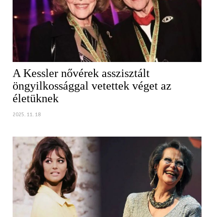
A Kessler nővérek asszisztált
öngyilkossággal vetettek véget az
életüknek
2025. 11. 18