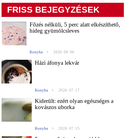
FRISS BEJEGYZÉSEK
Főzés nélküli, 5 perc alatt elkészíthető,
hideg gyümölcsleves
Konyha
2026. 08. 06.
Házi áfonya lekvár
Konyha
2026. 07. 17.
Kiderült: ezért olyan egészséges a
kovászos uborka
Konyha
2026. 07. 15.