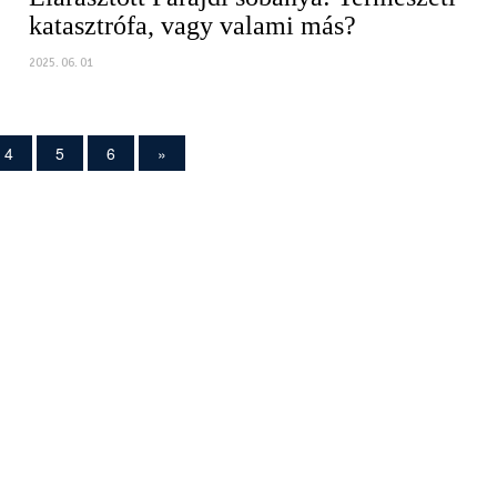
katasztrófa, vagy valami más?
2025. 06. 01
4
5
6
»