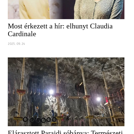
Most érkezett a hír: elhunyt Claudia
Cardinale
2025. 09. 24
Elárasztott Parajdi sóbánya: Természeti