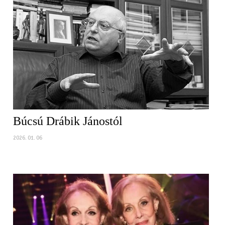
Búcsú Drábik Jánostól
2026. 01. 06