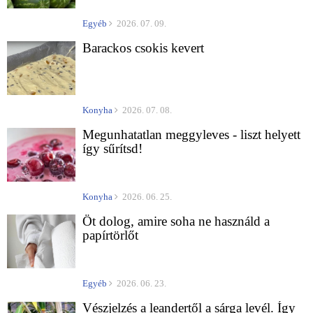
Egyéb
2026. 07. 09.
Barackos csokis kevert
Konyha
2026. 07. 08.
Megunhatatlan meggyleves - liszt helyett
így sűrítsd!
Konyha
2026. 06. 25.
Öt dolog, amire soha ne használd a
papírtörlőt
Egyéb
2026. 06. 23.
Vészjelzés a leandertől a sárga levél. Így