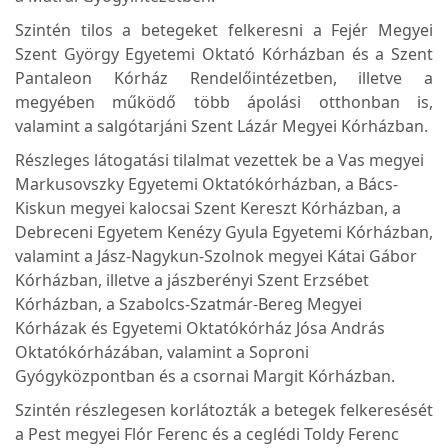
Szintén tilos a betegeket felkeresni a Fejér Megyei
Szent György Egyetemi Oktató Kórházban és a Szent
Pantaleon Kórház Rendelőintézetben, illetve a
megyében működő több ápolási otthonban is,
valamint a salgótarjáni Szent Lázár Megyei Kórházban.
Részleges látogatási tilalmat vezettek be a Vas megyei
Markusovszky Egyetemi Oktatókórházban, a Bács-
Kiskun megyei kalocsai Szent Kereszt Kórházban, a
Debreceni Egyetem Kenézy Gyula Egyetemi Kórházban,
valamint a Jász-Nagykun-Szolnok megyei Kátai Gábor
Kórházban, illetve a jászberényi Szent Erzsébet
Kórházban, a Szabolcs-Szatmár-Bereg Megyei
Kórházak és Egyetemi Oktatókórház Jósa András
Oktatókórházában, valamint a Soproni
Gyógyközpontban és a csornai Margit Kórházban.
Szintén részlegesen korlátozták a betegek felkeresését
a Pest megyei Flór Ferenc és a ceglédi Toldy Ferenc