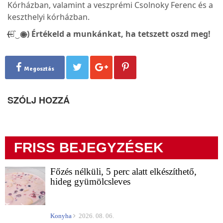
Kórházban, valamint a veszprémi Csolnoky Ferenc és a
keszthelyi kórházban.
(̶◉͛‿◉̶) Értékeld a munkánkat, ha tetszett oszd meg!
Megosztás
SZÓLJ HOZZÁ
FRISS BEJEGYZÉSEK
Főzés nélküli, 5 perc alatt elkészíthető,
hideg gyümölcsleves
Konyha
2026. 08. 06.