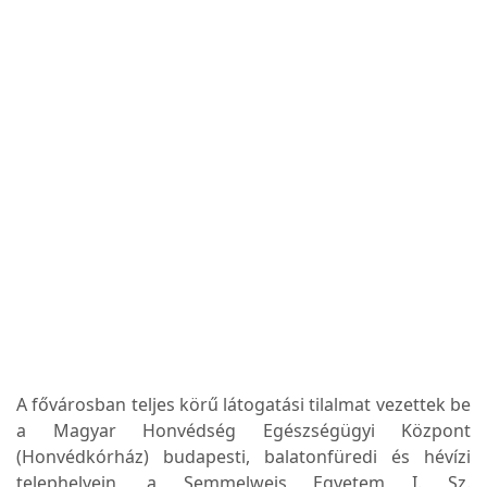
A fővárosban teljes körű látogatási tilalmat vezettek be
a Magyar Honvédség Egészségügyi Központ
(Honvédkórház) budapesti, balatonfüredi és hévízi
telephelyein, a Semmelweis Egyetem I. Sz.