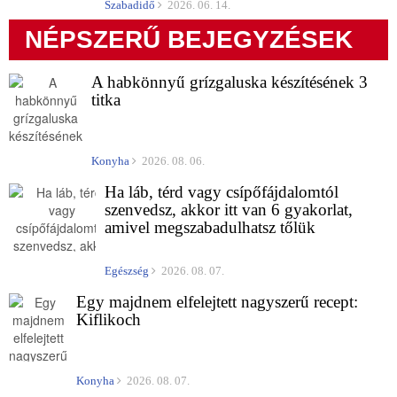
Szabadidő
2026. 06. 14.
NÉPSZERŰ BEJEGYZÉSEK
A habkönnyű grízgaluska készítésének 3
titka
Konyha
2026. 08. 06.
Ha láb, térd vagy csípőfájdalomtól
szenvedsz, akkor itt van 6 gyakorlat,
amivel megszabadulhatsz tőlük
Egészség
2026. 08. 07.
Egy majdnem elfelejtett nagyszerű recept:
Kiflikoch
Konyha
2026. 08. 07.