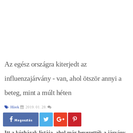
Az egész országra kiterjedt az
influenzajárvány - van, ahol ötször annyi a
beteg, mint a múlt héten
Hírek
2019. 01. 28.
Megosztás
Itt a kórházak listája, ahol már bevezették a járvány