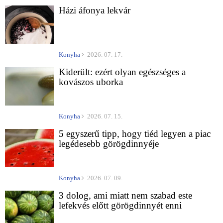
Házi áfonya lekvár
Konyha
2026. 07. 17.
Kiderült: ezért olyan egészséges a
kovászos uborka
Konyha
2026. 07. 15.
5 egyszerű tipp, hogy tiéd legyen a piac
legédesebb görögdinnyéje
Konyha
2026. 07. 09.
3 dolog, ami miatt nem szabad este
lefekvés előtt görögdinnyét enni