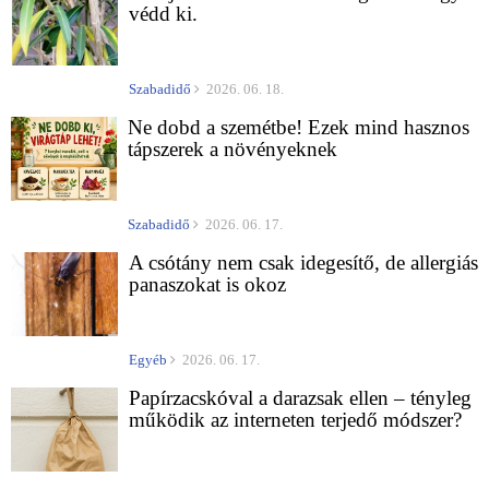
védd ki.
Szabadidő
2026. 06. 18.
Ne dobd a szemétbe! Ezek mind hasznos
tápszerek a növényeknek
Szabadidő
2026. 06. 17.
A csótány nem csak idegesítő, de allergiás
panaszokat is okoz
Egyéb
2026. 06. 17.
Papírzacskóval a darazsak ellen – tényleg
működik az interneten terjedő módszer?