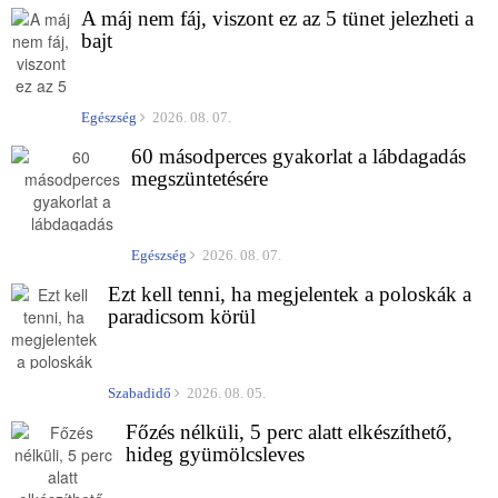
A máj nem fáj, viszont ez az 5 tünet jelezheti a
bajt
Egészség
2026. 08. 07.
60 másodperces gyakorlat a lábdagadás
megszüntetésére
Egészség
2026. 08. 07.
Ezt kell tenni, ha megjelentek a poloskák a
paradicsom körül
Szabadidő
2026. 08. 05.
Főzés nélküli, 5 perc alatt elkészíthető,
hideg gyümölcsleves