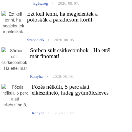
Egészség
2026. 08. 07.
Ezt kell tenni, ha megjelentek a
poloskák a paradicsom körül
Szabadidő
2026. 08. 05.
Sörben sült csirkecombok - Ha ettél
már finomat!
Konyha
2026. 08. 08.
Főzés nélküli, 5 perc alatt
elkészíthető, hideg gyümölcsleves
Konyha
2026. 08. 06.