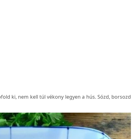
old ki, nem kell túl vékony legyen a hús. Sózd, borsozd