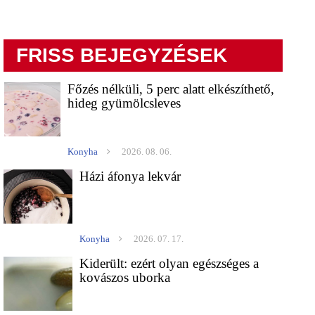
FRISS BEJEGYZÉSEK
Főzés nélküli, 5 perc alatt elkészíthető,
hideg gyümölcsleves
Konyha
2026. 08. 06.
Házi áfonya lekvár
Konyha
2026. 07. 17.
Kiderült: ezért olyan egészséges a
kovászos uborka