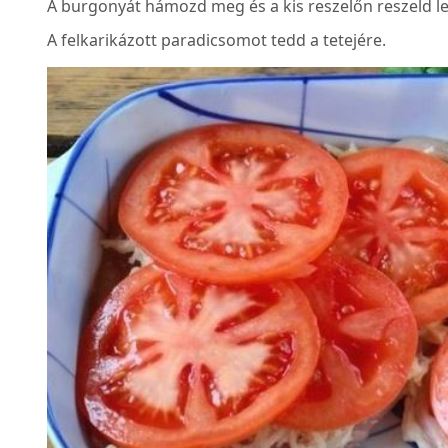
A burgonyát hámozd meg és a kis reszelőn reszeld le,
A felkarikázott paradicsomot tedd a tetejére.