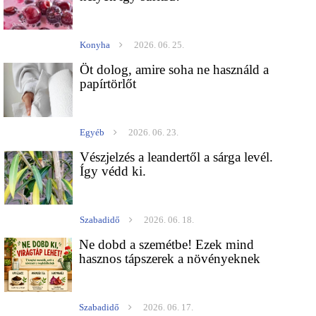
Konyha
2026. 06. 25.
Öt dolog, amire soha ne használd a
papírtörlőt
Egyéb
2026. 06. 23.
Vészjelzés a leandertől a sárga levél.
Így védd ki.
Szabadidő
2026. 06. 18.
Ne dobd a szemétbe! Ezek mind
hasznos tápszerek a növényeknek
Szabadidő
2026. 06. 17.