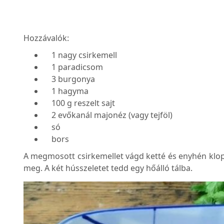
Hozzávalók:
1 nagy csirkemell
1 paradicsom
3 burgonya
1 hagyma
100 g reszelt sajt
2 evőkanál majonéz (vagy tejföl)
só
bors
A megmosott csirkemellet vágd ketté és enyhén klopf
meg. A két hússzeletet tedd egy hőálló tálba.