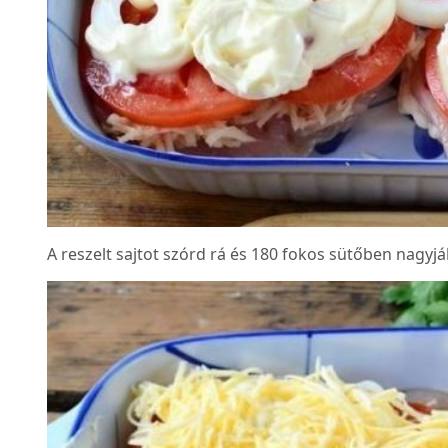
A reszelt sajtot szórd rá és 180 fokos sütőben nagyjá