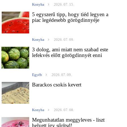
Konyha
2026. 07. 15.
5 egyszerű tipp, hogy tiéd legyen a
piac legédesebb görögdinnyéje
Konyha
2026. 07. 09.
3 dolog, ami miatt nem szabad este
lefekvés előtt görögdinnyét enni
Egyéb
2026. 07. 09.
Barackos csokis kevert
Konyha
2026. 07. 08.
Megunhatatlan meggyleves - liszt
helyett így sűrítsd!