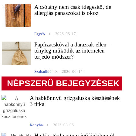
A csótány nem csak idegesítő, de
allergiás panaszokat is okoz
Egyéb
2026. 06. 17.
Papírzacskóval a darazsak ellen –
tényleg működik az interneten
terjedő módszer?
Szabadidő
2026. 06. 14.
NÉPSZERŰ BEJEGYZÉSEK
A habkönnyű grízgaluska készítésének
3 titka
Konyha
2026. 08. 06.
Ha láb, térd vagy csípőfájdalomtól