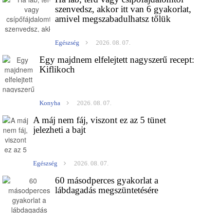
szenvedsz, akkor itt van 6 gyakorlat,
amivel megszabadulhatsz tőlük
Egészség
2026. 08. 07.
Egy majdnem elfelejtett nagyszerű recept:
Kiflikoch
Konyha
2026. 08. 07.
A máj nem fáj, viszont ez az 5 tünet
jelezheti a bajt
Egészség
2026. 08. 07.
60 másodperces gyakorlat a
lábdagadás megszüntetésére