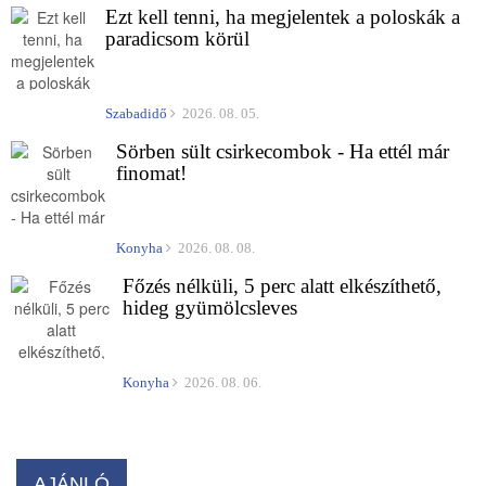
Ezt kell tenni, ha megjelentek a poloskák a
paradicsom körül
Szabadidő
2026. 08. 05.
Sörben sült csirkecombok - Ha ettél már
finomat!
Konyha
2026. 08. 08.
Főzés nélküli, 5 perc alatt elkészíthető,
hideg gyümölcsleves
Konyha
2026. 08. 06.
AJÁNLÓ