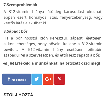
7.Szemproblémák
A B12-vitamin hiánya látóideg károsodást okozhat,
éppen ezért homályos látás, fényérzékenység, vagy
kettős látás alakulhat ki.
8.Sápadt bőr
Ha a bőr hosszú időn keresztül, sápadt, élettelen,
akkor lehetséges, hogy növelni kellene a B12-vitamin
bevitelt. A B12-vitamin hiány esetében bilirubin
szabadul fel a szervezetben, és ettől lesz sápadt a bőr.
(̶◉͛‿◉̶) Értékeld a munkánkat, ha tetszett oszd meg!
Megosztás
SZÓLJ HOZZÁ