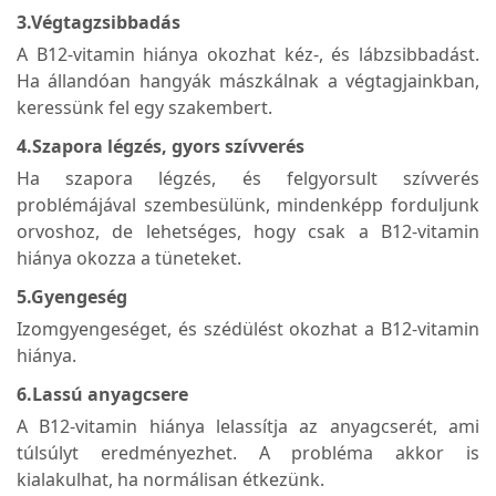
3.Végtagzsibbadás
A B12-vitamin hiánya okozhat kéz-, és lábzsibbadást.
Ha állandóan hangyák mászkálnak a végtagjainkban,
keressünk fel egy szakembert.
4.Szapora légzés, gyors szívverés
Ha szapora légzés, és felgyorsult szívverés
problémájával szembesülünk, mindenképp forduljunk
orvoshoz, de lehetséges, hogy csak a B12-vitamin
hiánya okozza a tüneteket.
5.Gyengeség
Izomgyengeséget, és szédülést okozhat a B12-vitamin
hiánya.
6.Lassú anyagcsere
A B12-vitamin hiánya lelassítja az anyagcserét, ami
túlsúlyt eredményezhet. A probléma akkor is
kialakulhat, ha normálisan étkezünk.