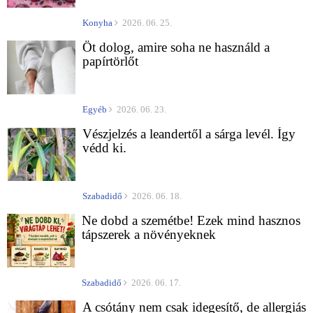
Konyha
2026. 06. 25.
Öt dolog, amire soha ne használd a
papírtörlőt
Egyéb
2026. 06. 23.
Vészjelzés a leandertől a sárga levél. Így
védd ki.
Szabadidő
2026. 06. 18.
Ne dobd a szemétbe! Ezek mind hasznos
tápszerek a növényeknek
Szabadidő
2026. 06. 17.
A csótány nem csak idegesítő, de allergiás