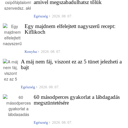
amivel megszabadulhatsz tőlük
Egészség
2026. 08. 07.
Egy majdnem elfelejtett nagyszerű recept:
Kiflikoch
Konyha
2026. 08. 07.
A máj nem fáj, viszont ez az 5 tünet jelezheti a
bajt
Egészség
2026. 08. 07.
60 másodperces gyakorlat a lábdagadás
megszüntetésére
Egészség
2026. 08. 07.