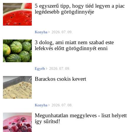
5 egyszerű tipp, hogy tiéd legyen a piac
legédesebb görögdinnyéje
Konyha
2026. 07. 09.
3 dolog, ami miatt nem szabad este
lefekvés előtt görögdinnyét enni
Egyéb
2026. 07. 09.
Barackos csokis kevert
Konyha
2026. 07. 08.
Megunhatatlan meggyleves - liszt helyett
így sűrítsd!