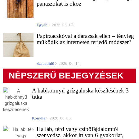
panaszokat is okoz
Egyéb
2026. 06. 17.
Papírzacskóval a darazsak ellen – tényleg
működik az interneten terjedő módszer?
Szabadidő
2026. 06. 14.
NÉPSZERŰ BEJEGYZÉSEK
A habkönnyű grízgaluska készítésének 3
titka
Konyha
2026. 08. 06.
Ha láb, térd vagy csípőfájdalomtól
szenvedsz, akkor itt van 6 gyakorlat,