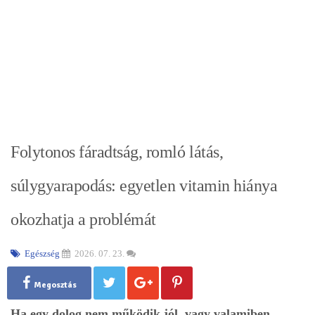
Folytonos fáradtság, romló látás,
súlygyarapodás: egyetlen vitamin hiánya
okozhatja a problémát
Egészség
2026. 07. 23.
Megosztás
Ha egy dolog nem működik jól, vagy valamiben