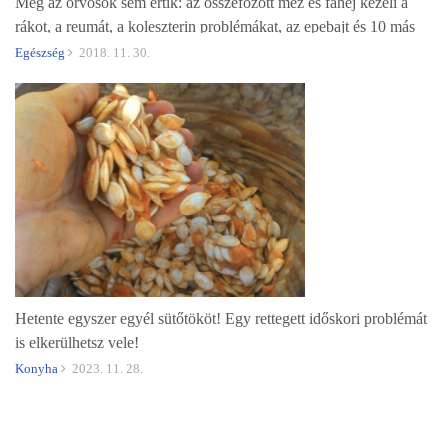
Még az orvosok sem értik: az összefőzött méz és fahéj kezeli a
rákot, a reumát, a koleszterin problémákat, az epebajt és 10 más
egészségügyi problémát
Egészség
2018. 11. 30.
Hetente egyszer egyél sütőtököt! Egy rettegett időskori problémát
is elkerülhetsz vele!
Konyha
2023. 11. 28.