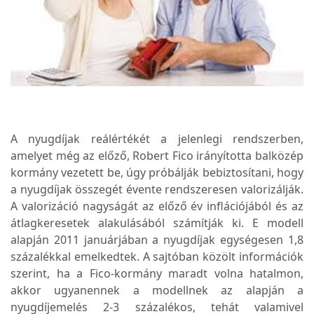
A nyugdíjak reálértékét a jelenlegi rendszerben,
amelyet még az előző, Robert Fico irányította balközép
kormány vezetett be, úgy próbálják bebiztosítani, hogy
a nyugdíjak összegét évente rendszeresen valorizálják.
A valorizáció nagyságát az előző év inflációjából és az
átlagkeresetek alakulásából számítják ki. E modell
alapján 2011 januárjában a nyugdíjak egységesen 1,8
százalékkal emelkedtek. A sajtóban közölt információk
szerint, ha a Fico-kormány maradt volna hatalmon,
akkor ugyanennek a modellnek az alapján a
nyugdíjemelés 2-3 százalékos, tehát valamivel