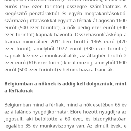
eurós (163 ezer forintos) összegre számíthatnak. A
kiegészítő pénztárakból és egyéb megtakarításokból
származó juttatásokkal együtt a férfiak átlagosan 1600
eurót (500 ezer forintot), a nők pedig ezer eurót (300
ezer forintot) kapnak havonta. Összehasonlításképp a
francia minimálbér 2011-ben bruttó 1365 euró (420
ezer forint), amelyből 1072 eurót (330 ezer forintot)
kapnak kézhez a munkavállalók, az átlagbér bruttó 2
ezer euró (616 ezer forint) körül mozog, amelyből 1600
eurót (500 ezer forintot) vihetnek haza a franciák.
Belgiumban a nőknek is addig kell dolgozniuk, mint
a férfiaknak
Belgiumban mind a férfiak, mind a nők esetében 65 év
az általános nyugdíjkorhatár. Előre hozott nyugdíjra az
jogosult, aki betöltötte a 60 évet, és bizonyíthatóan
legalább 35 év munkaviszonya van. Az elmúlt évek, e