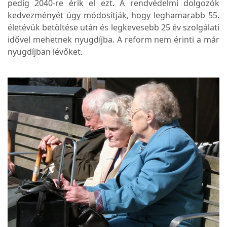
pedig 2040-re érik el ezt. A rendvédelmi dolgozók
kedvezményét úgy módosítják, hogy leghamarabb 55.
életévük betöltése után és legkevesebb 25 év szolgálati
idővel mehetnek nyugdíjba. A reform nem érinti a már
nyugdíjban lévőket.