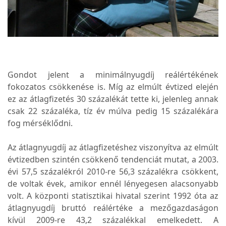
Gondot jelent a minimálnyugdíj reálértékének
fokozatos csökkenése is. Míg az elmúlt évtized elején
ez az átlagfizetés 30 százalékát tette ki, jelenleg annak
csak 22 százaléka, tíz év múlva pedig 15 százalékára
fog mérséklődni.
Az átlagnyugdíj az átlagfizetéshez viszonyítva az elmúlt
évtizedben szintén csökkenő tendenciát mutat, a 2003.
évi 57,5 százalékról 2010-re 56,3 százalékra csökkent,
de voltak évek, amikor ennél lényegesen alacsonyabb
volt. A központi statisztikai hivatal szerint 1992 óta az
átlagnyugdíj bruttó reálértéke a mezőgazdaságon
kívül 2009-re 43,2 százalékkal emelkedett. A