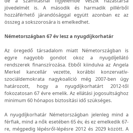
de a számításnál figyelembe veszik házastársa
jövedelmét is. A második és harmadik pillérből
hozzáférhető járandósággal együtt azonban ez az
összeg a sokszorosára is emelkedhet.
Németországban 67 év lesz a nyugdíjkorhatár
Az öregedő társadalom miatt Németországban is
egyre nagyobb gondot okoz a nyugdíjellátó
rendszerek finanszírozása. Ebből kiindulva az Angela
Merkel kancellár vezette, korábbi konzervatív-
szociáldemokrata nagykoalíció még 2007-ben úgy
határozott, hogy a nyugdíjkorhatárt 2012-től
fokozatosan 67 évre emelik. Az ellátási jogosultsághoz
minimum 60 hónapos biztosítási idő szükséges.
A nyugdíjkorhatár Németországban jelenleg mind a
férfiak, mind a nők esetében 65 év, és ez emelkedik 67-
re, mégpedig lépésről-lépésre 2012 és 2029 között. A