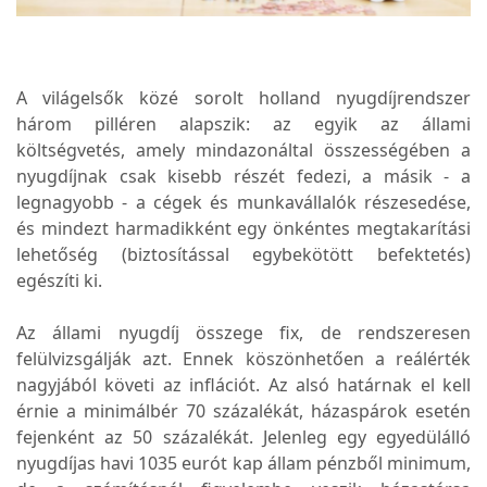
A világelsők közé sorolt holland nyugdíjrendszer
három pilléren alapszik: az egyik az állami
költségvetés, amely mindazonáltal összességében a
nyugdíjnak csak kisebb részét fedezi, a másik - a
legnagyobb - a cégek és munkavállalók részesedése,
és mindezt harmadikként egy önkéntes megtakarítási
lehetőség (biztosítással egybekötött befektetés)
egészíti ki.
Az állami nyugdíj összege fix, de rendszeresen
felülvizsgálják azt. Ennek köszönhetően a reálérték
nagyjából követi az inflációt. Az alsó határnak el kell
érnie a minimálbér 70 százalékát, házaspárok esetén
fejenként az 50 százalékát. Jelenleg egy egyedülálló
nyugdíjas havi 1035 eurót kap állam pénzből minimum,