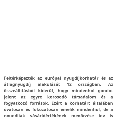
Feltérképezték az európai nyugdíjkorhatár és az
átlagnyugdíj alakulását 12 országban. Az
összeállításból kiderül, hogy mindenhol gondot
jelent az egyre korosodó társadalom és a
fogyatkozó források. Ezért a korhatárt általában
óvatosan és fokozatosan emelik mindenhol, de a
nyugdíjak vásárlóértékének megőrzése így is