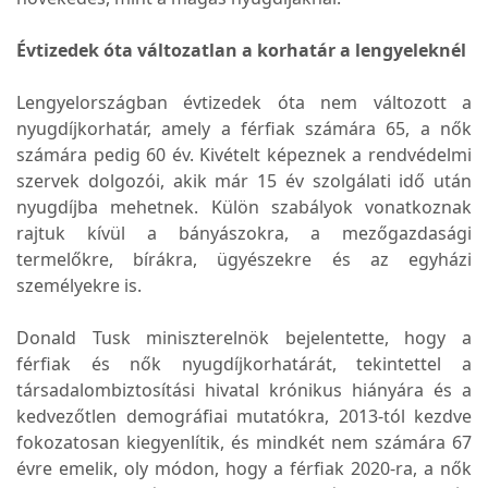
Évtizedek óta változatlan a korhatár a lengyeleknél
Lengyelországban évtizedek óta nem változott a
nyugdíjkorhatár, amely a férfiak számára 65, a nők
számára pedig 60 év. Kivételt képeznek a rendvédelmi
szervek dolgozói, akik már 15 év szolgálati idő után
nyugdíjba mehetnek. Külön szabályok vonatkoznak
rajtuk kívül a bányászokra, a mezőgazdasági
termelőkre, bírákra, ügyészekre és az egyházi
személyekre is.
Donald Tusk miniszterelnök bejelentette, hogy a
férfiak és nők nyugdíjkorhatárát, tekintettel a
társadalombiztosítási hivatal krónikus hiányára és a
kedvezőtlen demográfiai mutatókra, 2013-tól kezdve
fokozatosan kiegyenlítik, és mindkét nem számára 67
évre emelik, oly módon, hogy a férfiak 2020-ra, a nők