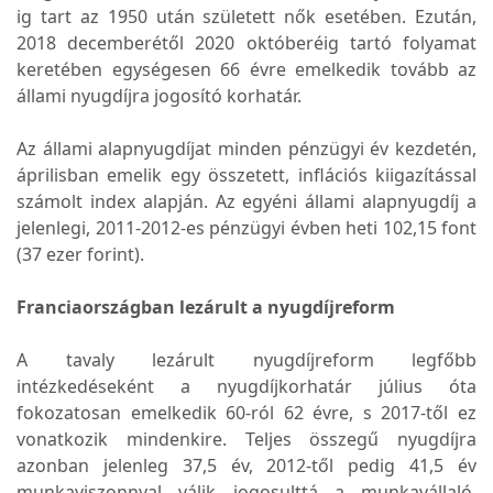
ig tart az 1950 után született nők esetében. Ezután,
2018 decemberétől 2020 októberéig tartó folyamat
keretében egységesen 66 évre emelkedik tovább az
állami nyugdíjra jogosító korhatár.
Az állami alapnyugdíjat minden pénzügyi év kezdetén,
áprilisban emelik egy összetett, inflációs kiigazítással
számolt index alapján. Az egyéni állami alapnyugdíj a
jelenlegi, 2011-2012-es pénzügyi évben heti 102,15 font
(37 ezer forint).
Franciaországban lezárult a nyugdíjreform
A tavaly lezárult nyugdíjreform legfőbb
intézkedéseként a nyugdíjkorhatár július óta
fokozatosan emelkedik 60-ról 62 évre, s 2017-től ez
vonatkozik mindenkire. Teljes összegű nyugdíjra
azonban jelenleg 37,5 év, 2012-től pedig 41,5 év
munkaviszonnyal válik jogosulttá a munkavállaló.