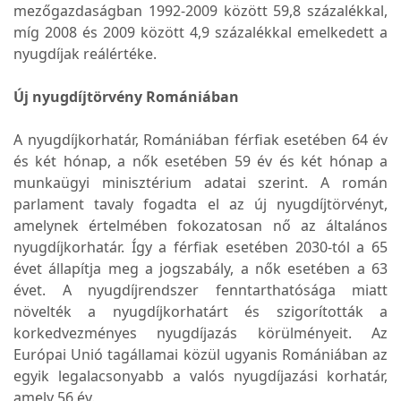
mezőgazdaságban 1992-2009 között 59,8 százalékkal,
míg 2008 és 2009 között 4,9 százalékkal emelkedett a
nyugdíjak reálértéke.
Új nyugdíjtörvény Romániában
A nyugdíjkorhatár, Romániában férfiak esetében 64 év
és két hónap, a nők esetében 59 év és két hónap a
munkaügyi minisztérium adatai szerint. A román
parlament tavaly fogadta el az új nyugdíjtörvényt,
amelynek értelmében fokozatosan nő az általános
nyugdíjkorhatár. Így a férfiak esetében 2030-tól a 65
évet állapítja meg a jogszabály, a nők esetében a 63
évet. A nyugdíjrendszer fenntarthatósága miatt
növelték a nyugdíjkorhatárt és szigorították a
korkedvezményes nyugdíjazás körülményeit. Az
Európai Unió tagállamai közül ugyanis Romániában az
egyik legalacsonyabb a valós nyugdíjazási korhatár,
amely 56 év.