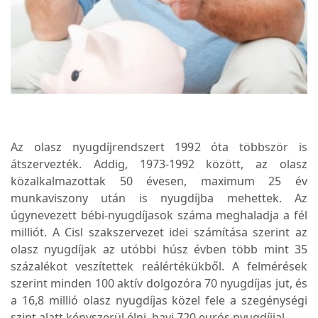
Az olasz nyugdíjrendszert 1992 óta többször is
átszervezték. Addig, 1973-1992 között, az olasz
közalkalmazottak 50 évesen, maximum 25 év
munkaviszony után is nyugdíjba mehettek. Az
úgynevezett bébi-nyugdíjasok száma meghaladja a fél
milliót. A Cisl szakszervezet idei számítása szerint az
olasz nyugdíjak az utóbbi húsz évben több mint 35
százalékot veszítettek reálértékükből. A felmérések
szerint minden 100 aktív dolgozóra 70 nyugdíjas jut, és
a 16,8 millió olasz nyugdíjas közel fele a szegénységi
szint alatt kényszerül élni, havi 720 eurós nyugdíjjal.