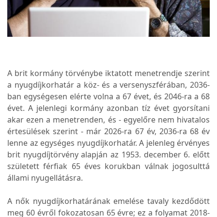
A brit kormány törvénybe iktatott menetrendje szerint
a nyugdíjkorhatár a köz- és a versenyszférában, 2036-
ban egységesen elérte volna a 67 évet, és 2046-ra a 68
évet. A jelenlegi kormány azonban tíz évet gyorsítani
akar ezen a menetrenden, és - egyelőre nem hivatalos
értesülések szerint - már 2026-ra 67 év, 2036-ra 68 év
lenne az egységes nyugdíjkorhatár. A jelenleg érvényes
brit nyugdíjtörvény alapján az 1953. december 6. előtt
született férfiak 65 éves korukban válnak jogosulttá
állami nyugellátásra.
A nők nyugdíjkorhatárának emelése tavaly kezdődött
meg 60 évről fokozatosan 65 évre; ez a folyamat 2018-