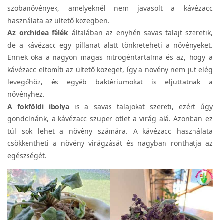
szobanövények, amelyeknél nem javasolt a kávézacc
használata az ültető közegben.
Az orchidea félék
általában az enyhén savas talajt szeretik,
de a kávézacc egy pillanat alatt tönkreteheti a növényeket.
Ennek oka a nagyon magas nitrogéntartalma és az, hogy a
kávézacc eltömíti az ültető közeget, így a növény nem jut elég
levegőhöz, és egyéb baktériumokat is eljuttatnak a
növényhez.
A fokföldi ibolya
is a savas talajokat szereti, ezért úgy
gondolnánk, a kávézacc szuper ötlet a virág alá. Azonban ez
túl sok lehet a növény számára. A kávézacc használata
csökkentheti a növény virágzását és nagyban ronthatja az
egészségét.