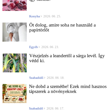
Konyha
2026. 06. 25.
Öt dolog, amire soha ne használd a
papírtörlőt
Egyéb
2026. 06. 23.
Vészjelzés a leandertől a sárga levél. Így
védd ki.
Szabadidő
2026. 06. 18.
Ne dobd a szemétbe! Ezek mind hasznos
tápszerek a növényeknek
Szabadidő
2026. 06. 17.