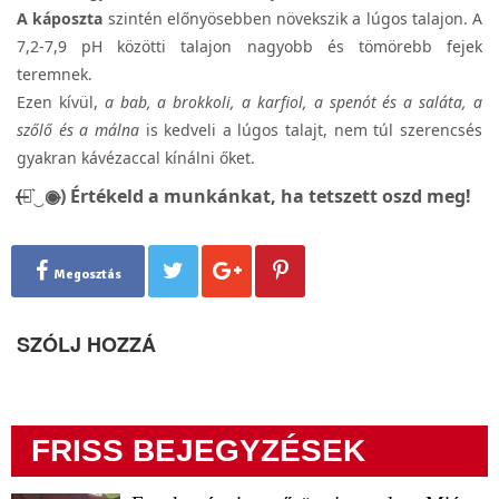
A káposzta
szintén előnyösebben növekszik a lúgos talajon. A
7,2-7,9 pH közötti talajon nagyobb és tömörebb fejek
teremnek.
Ezen kívül,
a bab, a brokkoli, a karfiol, a spenót és a saláta, a
szőlő és a málna
is kedveli a lúgos talajt, nem túl szerencsés
gyakran kávézaccal kínálni őket.
(̶◉͛‿◉̶) Értékeld a munkánkat, ha tetszett oszd meg!
Megosztás
SZÓLJ HOZZÁ
FRISS BEJEGYZÉSEK