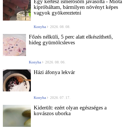
Egy kertész ismerősöm javasolta - Mióta
kipróbáltam, bármilyen növényt képes
vagyok gyökereztetni
Konyha
2026. 08. 08.
Főzés nélküli, 5 perc alatt elkészíthető,
hideg gyümölcsleves
Konyha
2026. 08. 06.
Házi áfonya lekvár
Konyha
2026. 07. 17.
Kiderült: ezért olyan egészséges a
kovászos uborka