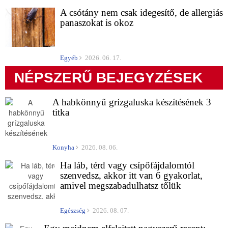
A csótány nem csak idegesítő, de allergiás
panaszokat is okoz
Egyéb
2026. 06. 17.
NÉPSZERŰ BEJEGYZÉSEK
A habkönnyű grízgaluska készítésének 3
titka
Konyha
2026. 08. 06.
Ha láb, térd vagy csípőfájdalomtól
szenvedsz, akkor itt van 6 gyakorlat,
amivel megszabadulhatsz tőlük
Egészség
2026. 08. 07.