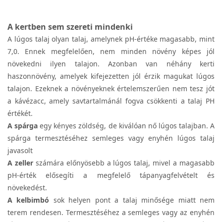
A kertben sem szereti mindenki
A lúgos talaj olyan talaj, amelynek pH-értéke magasabb, mint
7,0. Ennek megfelelően, nem minden növény képes jól
növekedni ilyen talajon. Azonban van néhány kerti
haszonnövény, amelyek kifejezetten jól érzik magukat lúgos
talajon. Ezeknek a növényeknek értelemszerűen nem tesz jót
a kávézacc, amely savtartalmánál fogva csökkenti a talaj PH
értékét.
A spárga
egy kényes zöldség, de kiválóan nő lúgos talajban. A
spárga termesztéséhez semleges vagy enyhén lúgos talaj
javasolt
A
zeller
számára előnyösebb a lúgos talaj, mivel a magasabb
pH-érték elősegíti a megfelelő tápanyagfelvételt és
növekedést.
A kelbimbó
sok helyen pont a talaj minősége miatt nem
terem rendesen. Termesztéséhez a semleges vagy az enyhén