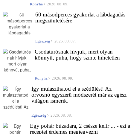
Konyha
2026. 08. 09.
60 másodperces gyakorlat a lábdagadás
megszüntetésére
Egészség
2026. 08. 07.
Csodatúrósnak hívjuk, mert olyan
könnyű, puha, hogy szinte hihetetlen
Konyha
2026. 08. 09.
Így mulaszthatod el a szédülést! Az
orvosnő egyszerű módszerét már az egész
világon ismerik.
Egészség
2026. 08. 08.
Egy pohár búzadara, 2 csésze kefír ... - ezt a
receptet érdemes megjegyezni