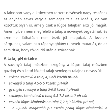
A lakásban vagy a kiskertben tartott növények nagy részének
az enyhén savas vagy a semleges talaj az ideális, de van
közöttük olyan is, amely csak a lúgos talajban érzi jól magát.
Amennyiben nem megfelelő a talaj, a növények vegetálnak, és
szemmel láthatóan nem érzik jól magukat. A leveleik
sárgulnak, valamint a tápanyaghiány tüneteit mutatják, de az
sem ritka, hogy rövid idő után elszáradnak.
A talaj pH értéke
A savanyú talaj mészben szegény, a lúgos talaj mészben
gazdag és a kettő közötti talajt semleges talajnak nevezzük.
• erősen savanyú a talaj 4,5-nél kisebb pH-nál
• savanyú a talaj 4,5-5,5 közötti pH-nál
• gyengén savanyú a talaj 5-6,8 közötti pH-nál
• semleges kémhatású a talaj 6,8-7,2 közötti pH-nál
• enyhén lúgos kémhatású a talaj 7,2-8,0 közötti pH-nál,
• a 8,0-nál magasabb pH esetén pedig lúgos kémhatású a