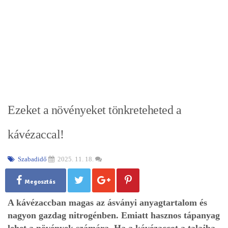
Ezeket a növényeket tönkreteheted a
kávézaccal!
Szabadidő
2025. 11. 18.
Megosztás
A kávézaccban magas az ásványi anyagtartalom és
nagyon gazdag nitrogénben. Emiatt hasznos tápanyag
lehet a növények számára. Ha a kávézaccot a talajba