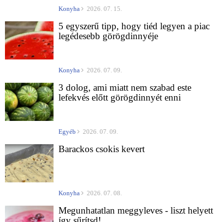
Konyha
2026. 07. 15.
5 egyszerű tipp, hogy tiéd legyen a piac
legédesebb görögdinnyéje
Konyha
2026. 07. 09.
3 dolog, ami miatt nem szabad este
lefekvés előtt görögdinnyét enni
Egyéb
2026. 07. 09.
Barackos csokis kevert
Konyha
2026. 07. 08.
Megunhatatlan meggyleves - liszt helyett
így sűrítsd!