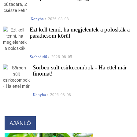
Konyha
2026. 08. 08.
Ezt kell tenni, ha megjelentek a poloskák a
paradicsom körül
Szabadidő
2026. 08. 05.
Sörben sült csirkecombok - Ha ettél már
finomat!
Konyha
2026. 08. 08.
AJÁNLÓ