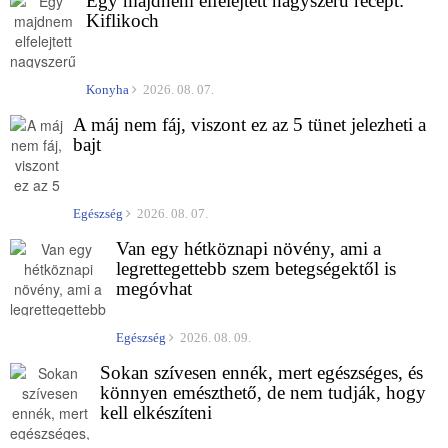
Egy majdnem elfelejtett nagyszerű recept:
Kiflikoch
Konyha
2026. 08. 07.
A máj nem fáj, viszont ez az 5 tünet jelezheti a
bajt
Egészség
2026. 08. 07.
Van egy hétköznapi növény, ami a
legrettegettebb szem betegségektől is
megóvhat
Egészség
2026. 08. 09.
Sokan szívesen ennék, mert egészséges, és
könnyen emészthető, de nem tudják, hogy
kell elkészíteni