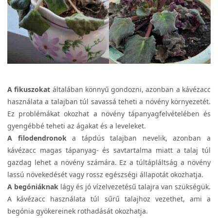
A fikuszokat
általában könnyű gondozni, azonban a kávézacc
használata a talajban túl savassá teheti a növény környezetét.
Ez problémákat okozhat a növény tápanyagfelvételében és
gyengébbé teheti az ágakat és a leveleket.
A filodendronok
a tápdús talajban nevelik, azonban a
kávézacc magas tápanyag- és savtartalma miatt a talaj túl
gazdag lehet a növény számára. Ez a túltápláltság a növény
lassú növekedését vagy rossz egészségi állapotát okozhatja.
A begóniáknak
lágy és jó vízelvezetésű talajra van szükségük.
A kávézacc használata túl sűrű talajhoz vezethet, ami a
begónia gyökereinek rothadását okozhatja.