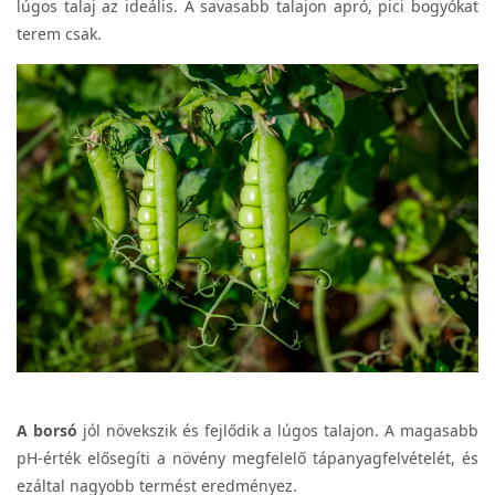
lúgos talaj az ideális. A savasabb talajon apró, pici bogyókat
terem csak.
A borsó
jól növekszik és fejlődik a lúgos talajon. A magasabb
pH-érték elősegíti a növény megfelelő tápanyagfelvételét, és
ezáltal nagyobb termést eredményez.