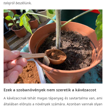
talajról besz
élünk.
Ezek a szobanövények nem szeretik a kávézaccot
A kávézaccnak tehát magas tápanyag és savtartalma van, ami
általában előnyös a növények számára. Azonban vannak olyan