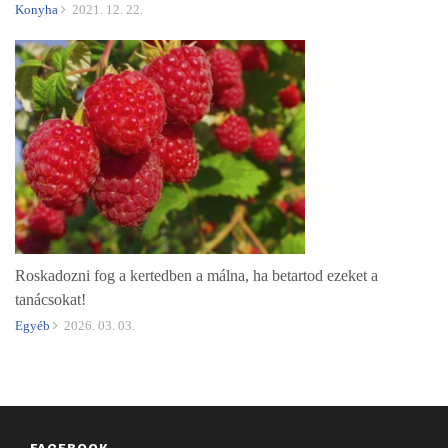
Konyha
2021. 12. 22.
Roskadozni fog a kertedben a málna, ha betartod ezeket a
tanácsokat!
Egyéb
2026. 03. 03.