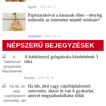
Egyéb
2026. 06. 17.
Papírzacskóval a darazsak ellen – tényleg
működik az interneten terjedő módszer?
Szabadidő
2026. 06. 14.
NÉPSZERŰ BEJEGYZÉSEK
A habkönnyű grízgaluska készítésének 3
titka
Konyha
2026. 08. 06.
Ha láb, térd vagy csípőfájdalomtól
szenvedsz, akkor itt van 6 gyakorlat,
amivel megszabadulhatsz tőlük