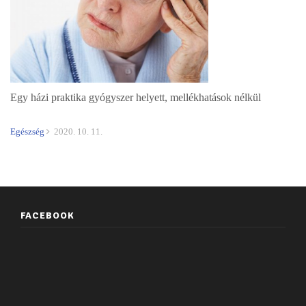
Egy házi praktika gyógyszer helyett, mellékhatások nélkül
Egészség
2020. 10. 11.
FACEBOOK