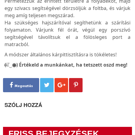
Permetezzük az érintett területre a folyadékot, majd
egy szivacs segítségével dörzsöljük a foltba, és várjuk
meg amíg teljesen megszárad.
Ha szükséges hajszárítóval segíthetünk a szárítási
folyamaton. Várjunk fél órát, végül egy porszívó
segítségével távolítsuk el a fölösleges port a
matracból.
A módszer általános kárpittisztításra is tökéletes!
(̶◉͛‿◉̶) Értékeld a munkánkat, ha tetszett oszd meg!
Megosztás
SZÓLJ HOZZÁ
FRISS BEJEGYZÉSEK