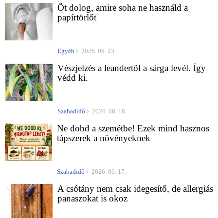
Öt dolog, amire soha ne használd a
papírtörlőt
Egyéb
2026. 06. 23.
Vészjelzés a leandertől a sárga levél. Így
védd ki.
Szabadidő
2026. 06. 18.
Ne dobd a szemétbe! Ezek mind hasznos
tápszerek a növényeknek
Szabadidő
2026. 06. 17.
A csótány nem csak idegesítő, de allergiás
panaszokat is okoz