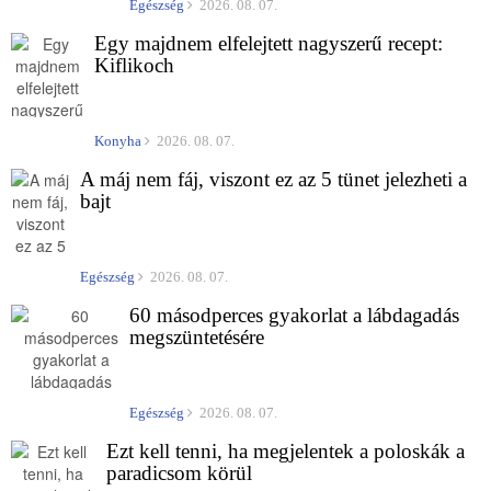
Egészség
2026. 08. 07.
Egy majdnem elfelejtett nagyszerű recept:
Kiflikoch
Konyha
2026. 08. 07.
A máj nem fáj, viszont ez az 5 tünet jelezheti a
bajt
Egészség
2026. 08. 07.
60 másodperces gyakorlat a lábdagadás
megszüntetésére
Egészség
2026. 08. 07.
Ezt kell tenni, ha megjelentek a poloskák a
paradicsom körül