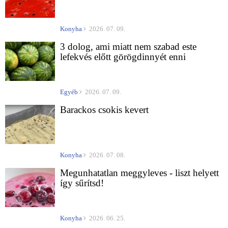
Konyha
2026. 07. 09.
3 dolog, ami miatt nem szabad este
lefekvés előtt görögdinnyét enni
Egyéb
2026. 07. 09.
Barackos csokis kevert
Konyha
2026. 07. 08.
Megunhatatlan meggyleves - liszt helyett
így sűrítsd!
Konyha
2026. 06. 25.