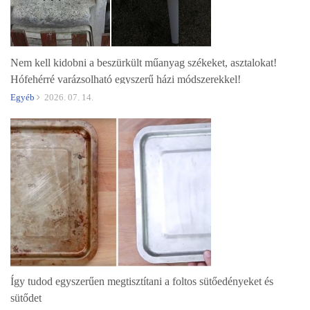
Nem kell kidobni a beszürkült műanyag székeket, asztalokat!
Hófehérré varázsolható egyszerű házi módszerekkel!
Egyéb
2026. 07. 14.
Így tudod egyszerűen megtisztítani a foltos sütőedényeket és
sütődet