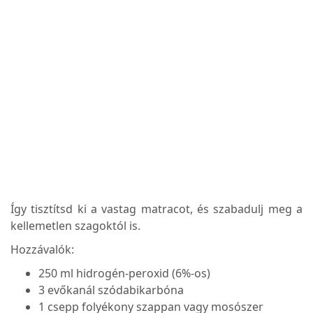
Így tisztítsd ki a vastag matracot, és szabadulj meg a
kellemetlen szagoktól is.
Hozzávalók:
250 ml hidrogén-peroxid (6%-os)
3 evőkanál szódabikarbóna
1 csepp folyékony szappan vagy mosószer