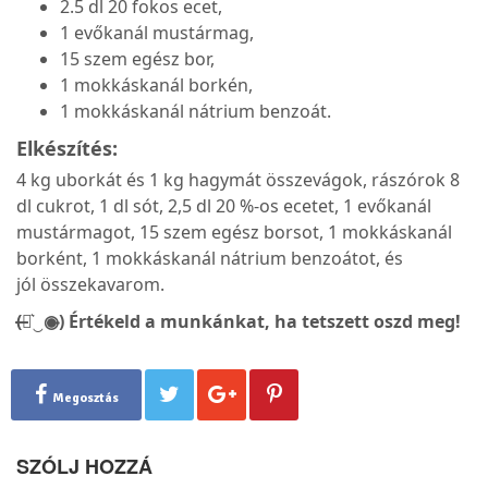
2.5 dl 20 fokos ecet,
1 evőkanál mustármag,
15 szem egész bor,
1 mokkáskanál borkén,
1 mokkáskanál nátrium benzoát.
Elkészítés:
4 kg uborkát és 1 kg hagymát összevágok, rászórok 8
dl cukrot, 1 dl sót, 2,5 dl 20 %-os ecetet, 1 evőkanál
mustármagot, 15 szem egész borsot, 1 mokkáskanál
borként, 1 mokkáskanál nátrium benzoátot, és
jól összekavarom.
(̶◉͛‿◉̶) Értékeld a munkánkat, ha tetszett oszd meg!
Megosztás
SZÓLJ HOZZÁ