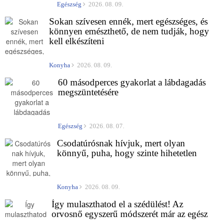
Egészség
2026. 08. 09.
Sokan szívesen ennék, mert egészséges, és
könnyen emészthető, de nem tudják, hogy
kell elkészíteni
Konyha
2026. 08. 09.
60 másodperces gyakorlat a lábdagadás
megszüntetésére
Egészség
2026. 08. 07.
Csodatúrósnak hívjuk, mert olyan
könnyű, puha, hogy szinte hihetetlen
Konyha
2026. 08. 09.
Így mulaszthatod el a szédülést! Az
orvosnő egyszerű módszerét már az egész