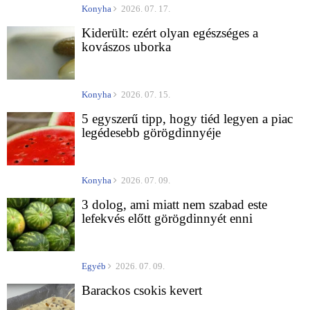
Konyha
2026. 07. 17.
Kiderült: ezért olyan egészséges a
kovászos uborka
Konyha
2026. 07. 15.
5 egyszerű tipp, hogy tiéd legyen a piac
legédesebb görögdinnyéje
Konyha
2026. 07. 09.
3 dolog, ami miatt nem szabad este
lefekvés előtt görögdinnyét enni
Egyéb
2026. 07. 09.
Barackos csokis kevert