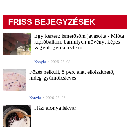
FRISS BEJEGYZÉSEK
Egy kertész ismerősöm javasolta - Mióta
kipróbáltam, bármilyen növényt képes
vagyok gyökereztetni
Konyha
2026. 08. 08.
Főzés nélküli, 5 perc alatt elkészíthető,
hideg gyümölcsleves
Konyha
2026. 08. 06.
Házi áfonya lekvár