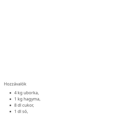
Hozzávalók
4 kg uborka,
1 kg hagyma,
8 dl cukor,
1 dl só,