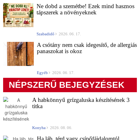
Ne dobd a szemétbe! Ezek mind hasznos
tápszerek a növényeknek
Szabadidő
2026. 06. 17.
A csótány nem csak idegesítő, de allergiás
panaszokat is okoz
Egyéb
2026. 06. 17.
NÉPSZERŰ BEJEGYZÉSEK
A habkönnyű grízgaluska készítésének 3
titka
Konyha
2026. 08. 06.
Ha láb, térd vagy csípőfájdalomtól