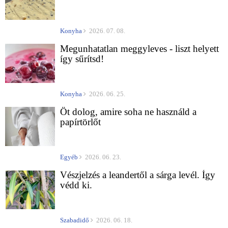
Konyha
2026. 07. 08.
Megunhatatlan meggyleves - liszt helyett
így sűrítsd!
Konyha
2026. 06. 25.
Öt dolog, amire soha ne használd a
papírtörlőt
Egyéb
2026. 06. 23.
Vészjelzés a leandertől a sárga levél. Így
védd ki.
Szabadidő
2026. 06. 18.