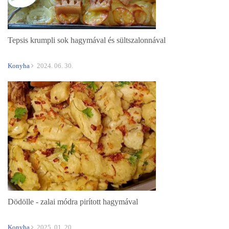
Tepsis krumpli sok hagymával és sültszalonnával
Konyha
2024. 06. 30.
Dödölle - zalai módra pirított hagymával
Konyha
2025. 01. 20.