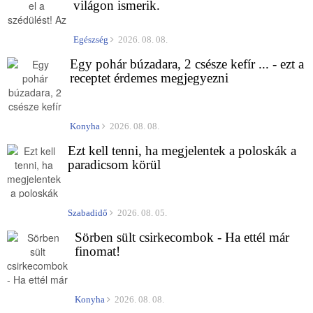
világon ismerik.
Egészség
2026. 08. 08.
Egy pohár búzadara, 2 csésze kefír ... - ezt a
receptet érdemes megjegyezni
Konyha
2026. 08. 08.
Ezt kell tenni, ha megjelentek a poloskák a
paradicsom körül
Szabadidő
2026. 08. 05.
Sörben sült csirkecombok - Ha ettél már
finomat!
Konyha
2026. 08. 08.