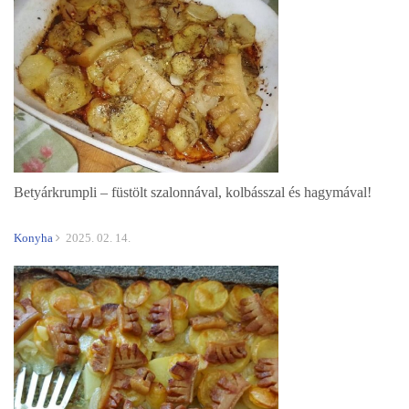
Betyárkrumpli – füstölt szalonnával, kolbásszal és hagymával!
Konyha
2025. 02. 14.