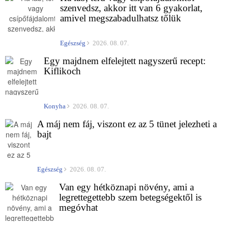
szenvedsz, akkor itt van 6 gyakorlat,
amivel megszabadulhatsz tőlük
Egészség
2026. 08. 07.
Egy majdnem elfelejtett nagyszerű recept:
Kiflikoch
Konyha
2026. 08. 07.
A máj nem fáj, viszont ez az 5 tünet jelezheti a
bajt
Egészség
2026. 08. 07.
Van egy hétköznapi növény, ami a
legrettegettebb szem betegségektől is
megóvhat