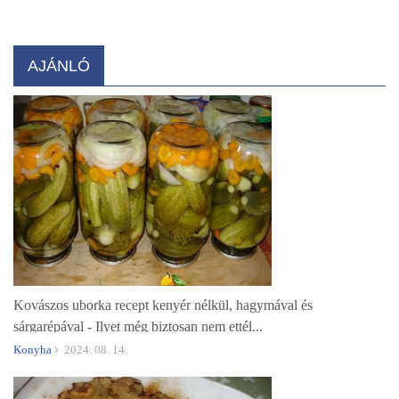
AJÁNLÓ
Kovászos uborka recept kenyér nélkül, hagymával és
sárgarépával - Ilyet még biztosan nem ettél...
Konyha
2024. 08. 14.