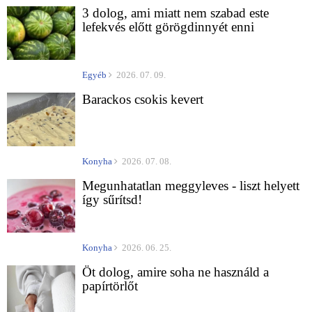
3 dolog, ami miatt nem szabad este
lefekvés előtt görögdinnyét enni
Egyéb
2026. 07. 09.
Barackos csokis kevert
Konyha
2026. 07. 08.
Megunhatatlan meggyleves - liszt helyett
így sűrítsd!
Konyha
2026. 06. 25.
Öt dolog, amire soha ne használd a
papírtörlőt