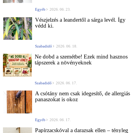
Egyéb
2026. 06. 23.
Vészjelzés a leandertől a sárga levél. Így
védd ki.
Szabadidő
2026. 06. 18.
Ne dobd a szemétbe! Ezek mind hasznos
tápszerek a növényeknek
Szabadidő
2026. 06. 17.
A csótány nem csak idegesítő, de allergiás
panaszokat is okoz
Egyéb
2026. 06. 17.
Papírzacskóval a darazsak ellen – tényleg