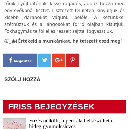
tűnik nyújthatónak, kissé ragadós, adunk hozzá még
egy evőkanál lisztet. Lisztezett felületen kinyújtjuk és
kisebb darabokat vágunk belőle. A kezünkkel
széthúzzuk és a lángosokat forró olajban kisütjük.
Fokhagymás tejföllel és reszelt sajttal fogyasztjuk.
(̶◉͛‿◉̶) Értékeld a munkánkat, ha tetszett oszd meg!
Megosztás
SZÓLJ HOZZÁ
FRISS BEJEGYZÉSEK
Főzés nélküli, 5 perc alatt elkészíthető,
hideg gyümölcsleves