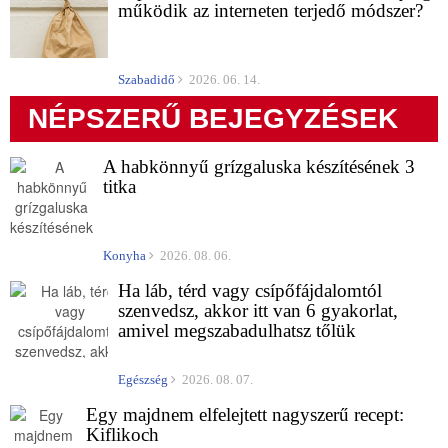
működik az interneten terjedő módszer?
Szabadidő
2026. 06. 14.
NÉPSZERŰ BEJEGYZÉSEK
A habkönnyű grízgaluska készítésének 3
titka
Konyha
2026. 08. 06.
Ha láb, térd vagy csípőfájdalomtól
szenvedsz, akkor itt van 6 gyakorlat,
amivel megszabadulhatsz tőlük
Egészség
2026. 08. 07.
Egy majdnem elfelejtett nagyszerű recept:
Kiflikoch