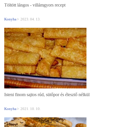
Töltött lángos - villámgyors recept
Konyha
2023. 04. 13.
Isteni finom sajtos rúd, sütőpor és élesztő nélkül
Konyha
2021. 10. 10.