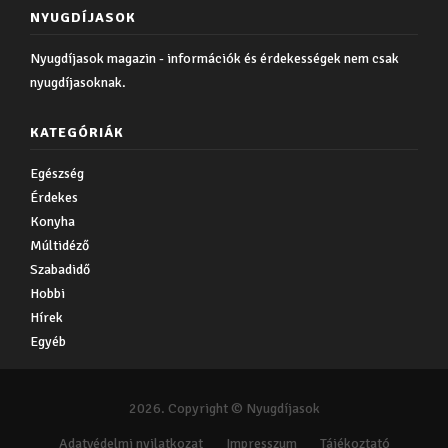
NYUGDÍJASOK
Nyugdíjasok magazin - információk és érdekességek nem csak
nyugdíjasoknak.
KATEGÓRIÁK
Egészség
Érdekes
Konyha
Múltidéző
Szabadidő
Hobbi
Hírek
Egyéb
2026. Copyright © Nyugdíjasok
Adatvédelmi nyilatkozat
Impresszum
Tájékoztató