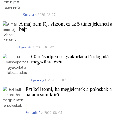
Konyha
2026. 08. 07.
A máj nem fáj, viszont ez az 5 tünet jelezheti a
bajt
Egészség
2026. 08. 07.
60 másodperces gyakorlat a lábdagadás
megszüntetésére
Egészség
2026. 08. 07.
Ezt kell tenni, ha megjelentek a poloskák a
paradicsom körül
Szabadidő
2026. 08. 05.