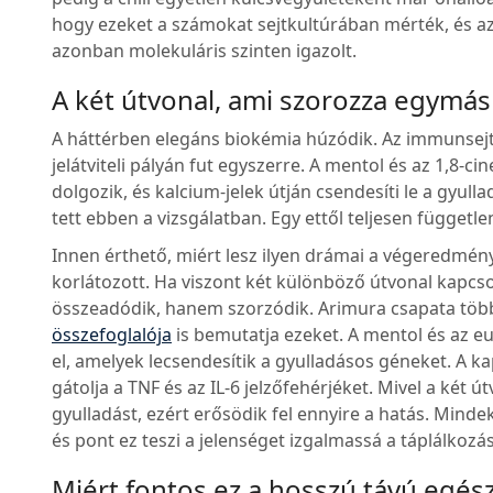
hogy ezeket a számokat sejtkultúrában mérték, és az 
azonban molekuláris szinten igazolt.
A két útvonal, ami szorozza egymás
A háttérben elegáns biokémia húzódik. Az immunsej
jelátviteli pályán fut egyszerre. A mentol és az 1,8-c
dolgozik, és kalcium-jelek útján csendesíti le a gyul
tett ebben a vizsgálatban. Egy ettől teljesen függet
Innen érthető, miért lesz ilyen drámai a végeredmény.
korlátozott. Ha viszont két különböző útvonal kapcs
összeadódik, hanem szorzódik. Arimura csapata több
összefoglalója
is bemutatja ezeket. A mentol és az eu
el, amelyek lecsendesítik a gyulladásos géneket. A k
gátolja a TNF és az IL-6 jelzőfehérjéket. Mivel a két ú
gyulladást, ezért erősödik fel ennyire a hatás. Mi
és pont ez teszi a jelenséget izgalmassá a táplálko
Miért fontos ez a hosszú távú egé