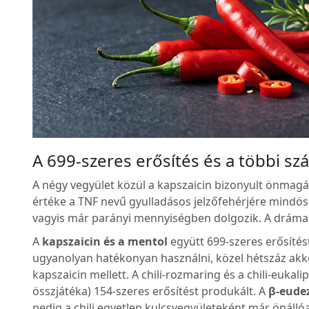
A 699-szeres erősítés és a többi sz
A négy vegyület közül a kapszaicin bizonyult önmag
értéke a TNF nevű gyulladásos jelzőfehérjére mindö
vagyis már parányi mennyiségben dolgozik. A drámai
A
kapszaicin és a mentol
együtt 699-szeres erősíté
ugyanolyan hatékonyan használni, közel hétszáz akko
kapszaicin mellett. A chili-rozmaring és a chili-eukali
összjátéka) 154-szeres erősítést produkált. A
β-eude
pedig a chili egyetlen kulcsvegyületeként már önállóa