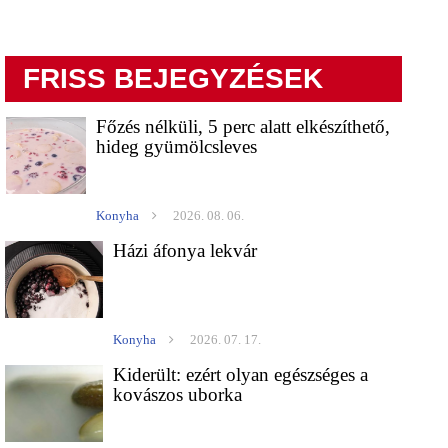
FRISS BEJEGYZÉSEK
Főzés nélküli, 5 perc alatt elkészíthető,
hideg gyümölcsleves
Konyha
2026. 08. 06.
Házi áfonya lekvár
Konyha
2026. 07. 17.
Kiderült: ezért olyan egészséges a
kovászos uborka