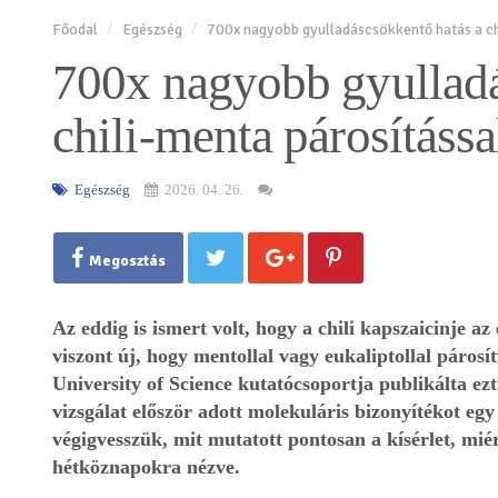
Főodal
Egészség
700x nagyobb gyulladáscsökkentő hatás a ch
700x nagyobb gyulladá
chili-menta párosítássa
Egészség
2026. 04. 26.
Megosztás
Az eddig is ismert volt, hogy a chili kapszaicinje a
viszont új, hogy mentollal vagy eukaliptollal páros
University of Science kutatócsoportja publikálta ez
vizsgálat először adott molekuláris bizonyítékot eg
végigvesszük, mit mutatott pontosan a kísérlet, miér
hétköznapokra nézve.