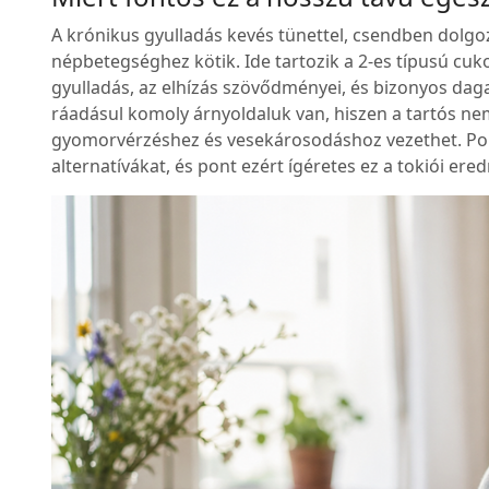
A krónikus gyulladás kevés tünettel, csendben dolgoz
népbetegséghez kötik. Ide tartozik a 2-es típusú cuk
gyulladás, az elhízás szövődményei, és bizonyos da
ráadásul komoly árnyoldaluk van, hiszen a tartós n
gyomorvérzéshez és vesekárosodáshoz vezethet. Pont
alternatívákat, és pont ezért ígéretes ez a tokiói ere