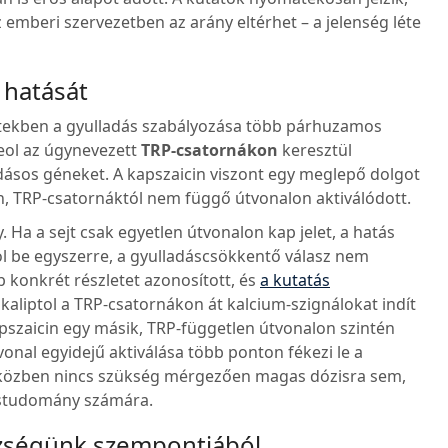
emberi szervezetben az arány eltérhet – a jelenség léte
 hatását
tekben a gyulladás szabályozása több párhuzamos
ineol az úgynevezett
TRP-csatornákon
keresztül
ladásos géneket. A kapszaicin viszont egy meglepő dolgot
len, TRP-csatornáktól nem függő útvonalon aktiválódott.
 Ha a sejt csak egyetlen útvonalon kap jelet, a hatás
ol be egyszerre, a gyulladáscsökkentő válasz nem
 konkrét részletet azonosított, és
a kutatás
kaliptol a TRP-csatornákon át kalcium-szignálokat indít
apszaicin egy másik, TRP-független útvonalon szintén
tvonal egyidejű aktiválása több ponton fékezi le a
ndeközben nincs szükség mérgezően magas dózisra sem,
zástudomány számára.
szségünk szempontjából