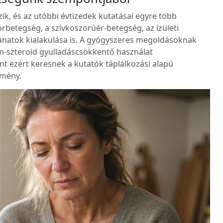
ik, és az utóbbi évtizedek kutatásai egyre több
orbetegség, a szívkoszorúér-betegség, az ízületi
ganatok kialakulása is. A gyógyszeres megoldásoknak
em-szteroid gyulladáscsökkentő használat
 ezért keresnek a kutatók táplálkozási alapú
dmény.