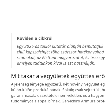
Röviden a cikkről
Egy 2026-os tokiói kutatás alapján bemutatjuk a
chili kapszaicinjét több százszor hatékonyabbá 
számokat, az élettani magyarázatot, és összegyű
amelyek tudtunkon kívül is ezt használják.
Mit takar a vegyületek együttes erő
A jelenség lényege egyszerű. Két növényi vegyület egy
külön-külön produkálnának. Sokáig csak sejtettük, ho
garam masala összetétele nem véletlen, és a hagyo
tudományos alappal bírnak. Gen-ichiro Arimura prof