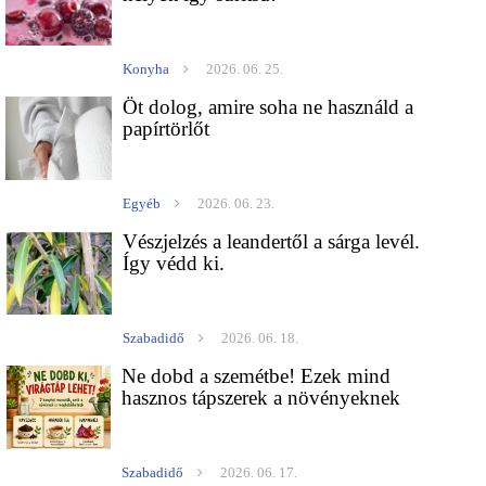
Konyha
2026. 06. 25.
Öt dolog, amire soha ne használd a
papírtörlőt
Egyéb
2026. 06. 23.
Vészjelzés a leandertől a sárga levél.
Így védd ki.
Szabadidő
2026. 06. 18.
Ne dobd a szemétbe! Ezek mind
hasznos tápszerek a növényeknek
Szabadidő
2026. 06. 17.