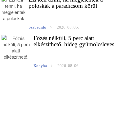
poloskák a paradicsom körül
Szabadidő
2026. 08. 05.
Főzés nélküli, 5 perc alatt
elkészíthető, hideg gyümölcsleves
Konyha
2026. 08. 06.