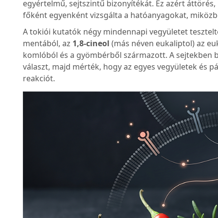
egyértelmű, sejtszintű bizonyítékát. Ez azért áttöré
főként egyenként vizsgálta a hatóanyagokat, miközbe
A tokiói kutatók négy mindennapi vegyületet teszte
mentából, az
1,8-cineol
(más néven eukaliptol) az eu
komlóból és a gyömbérből származott. A sejtekben b
választ, majd mérték, hogy az egyes vegyületek és p
reakciót.