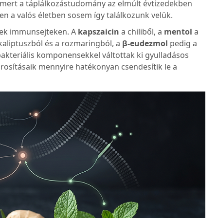
s, mert a táplálkozástudomány az elmúlt évtizedekben
n a valós életben sosem így találkozunk velük.
ltek immunsejteken. A
kapszaicin
a chiliből, a
mentol
a
kaliptuszból és a rozmaringból, a
β-eudezmol
pedig a
akteriális komponensekkel váltottak ki gyulladásos
árosításaik mennyire hatékonyan csendesítik le a