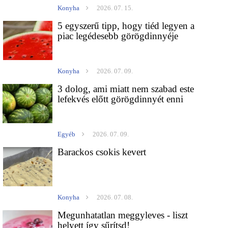
Konyha
2026. 07. 15.
5 egyszerű tipp, hogy tiéd legyen a
piac legédesebb görögdinnyéje
Konyha
2026. 07. 09.
3 dolog, ami miatt nem szabad este
lefekvés előtt görögdinnyét enni
Egyéb
2026. 07. 09.
Barackos csokis kevert
Konyha
2026. 07. 08.
Megunhatatlan meggyleves - liszt
helyett így sűrítsd!