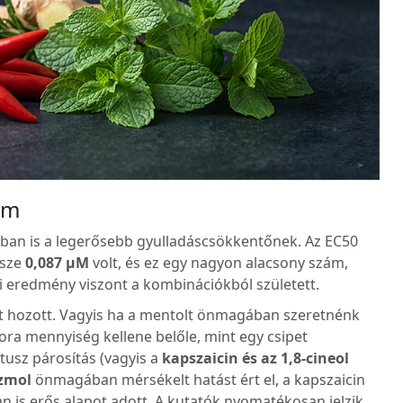
ám
ában is a legerősebb gyulladáscsökkentőnek. Az EC50
ssze
0,087 µM
volt, és ez egy nagyon alacsony szám,
 eredmény viszont a kombinációkból született.
st hozott. Vagyis ha a mentolt önmagában szeretnénk
ra mennyiség kellene belőle, mint egy csipet
ptusz párosítás (vagyis a
kapszaicin és az 1,8-cineol
zmol
önmagában mérsékelt hatást ért el, a kapszaicin
n is erős alapot adott. A kutatók nyomatékosan jelzik,