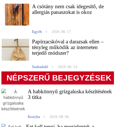
A csótány nem csak idegesítő, de
allergiás panaszokat is okoz
Egyéb
2026. 06. 17.
Papírzacskóval a darazsak ellen –
tényleg működik az interneten
terjedő módszer?
Szabadidő
2026. 06. 14.
NÉPSZERŰ BEJEGYZÉSEK
A habkönnyű grízgaluska készítésének
3 titka
Konyha
2026. 08. 06.
Ezt kell tenni, ha megjelentek a