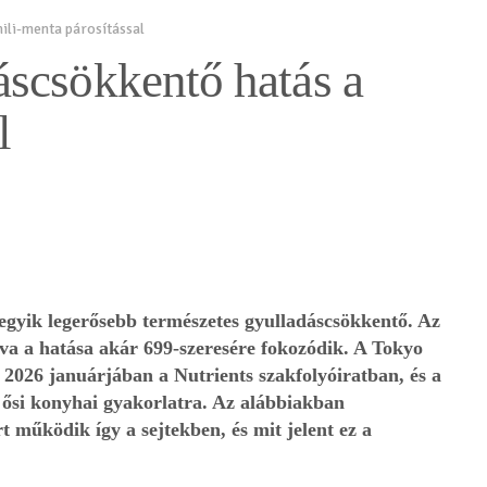
ili-menta párosítással
scsökkentő hatás a
l
z egyik legerősebb természetes gyulladáscsökkentő. Az
ítva a hatása akár 699-szeresére fokozódik. A Tokyo
t 2026 januárjában a Nutrients szakfolyóiratban, és a
y ősi konyhai gyakorlatra. Az alábbiakban
t működik így a sejtekben, és mit jelent ez a