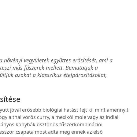
 növényi vegyületek együttes erősítését, ami a
teszi más fűszerek mellett. Bemutatjuk a
jtjük azokat a klasszikus ételpárosításokat,
sítése
ütt jóval erősebb biológiai hatást fejt ki, mint amennyit
gy a thai vörös curry, a mexikói mole vagy az indiai
mányos konyhák ösztönös fűszerkombinációi
esszor csapata most adta meg ennek az első