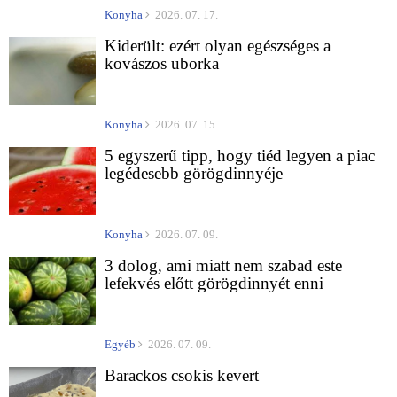
Konyha
2026. 07. 17.
Kiderült: ezért olyan egészséges a
kovászos uborka
Konyha
2026. 07. 15.
5 egyszerű tipp, hogy tiéd legyen a piac
legédesebb görögdinnyéje
Konyha
2026. 07. 09.
3 dolog, ami miatt nem szabad este
lefekvés előtt görögdinnyét enni
Egyéb
2026. 07. 09.
Barackos csokis kevert