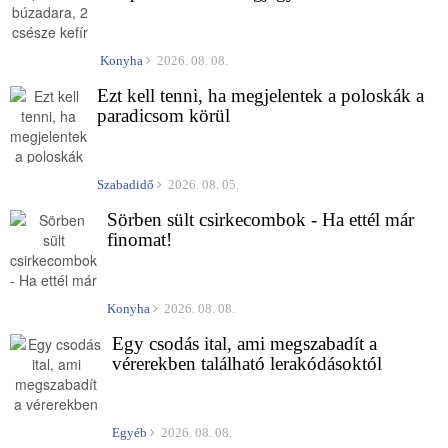
Konyha
2026. 08. 08.
Ezt kell tenni, ha megjelentek a poloskák a
paradicsom körül
Szabadidő
2026. 08. 05.
Sörben sült csirkecombok - Ha ettél már
finomat!
Konyha
2026. 08. 08.
Egy csodás ital, ami megszabadít a
vérerekben található lerakódásoktól
Egyéb
2026. 08. 08.