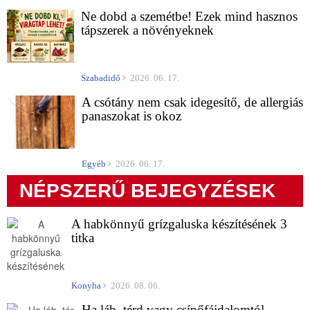
Ne dobd a szemétbe! Ezek mind hasznos
tápszerek a növényeknek
Szabadidő
2026. 06. 17.
A csótány nem csak idegesítő, de allergiás
panaszokat is okoz
Egyéb
2026. 06. 17.
NÉPSZERŰ BEJEGYZÉSEK
A habkönnyű grízgaluska készítésének 3
titka
Konyha
2026. 08. 06.
Ha láb, térd vagy csípőfájdalomtól