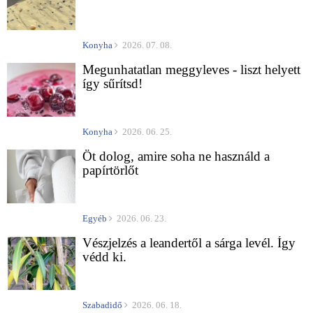
Konyha
2026. 07. 08.
Megunhatatlan meggyleves - liszt helyett
így sűrítsd!
Konyha
2026. 06. 25.
Öt dolog, amire soha ne használd a
papírtörlőt
Egyéb
2026. 06. 23.
Vészjelzés a leandertől a sárga levél. Így
védd ki.
Szabadidő
2026. 06. 18.