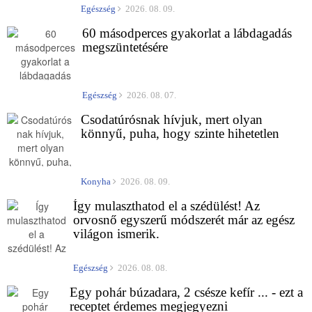
Egészség
2026. 08. 09.
60 másodperces gyakorlat a lábdagadás
megszüntetésére
Egészség
2026. 08. 07.
Csodatúrósnak hívjuk, mert olyan
könnyű, puha, hogy szinte hihetetlen
Konyha
2026. 08. 09.
Így mulaszthatod el a szédülést! Az
orvosnő egyszerű módszerét már az egész
világon ismerik.
Egészség
2026. 08. 08.
Egy pohár búzadara, 2 csésze kefír ... - ezt a
receptet érdemes megjegyezni