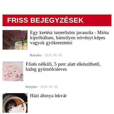
FRISS BEJEGYZÉSEK
Egy kertész ismerősöm javasolta - Mióta
kipróbáltam, bármilyen növényt képes
vagyok gyökereztetni
Konyha
2026. 08. 08.
Főzés nélküli, 5 perc alatt elkészíthető,
hideg gyümölcsleves
Konyha
2026. 08. 06.
Házi áfonya lekvár