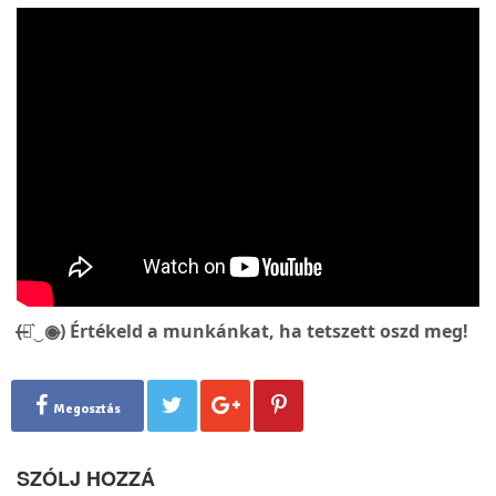
(̶◉͛‿◉̶) Értékeld a munkánkat, ha tetszett oszd meg!
Megosztás
SZÓLJ HOZZÁ