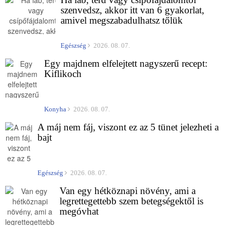
szenvedsz, akkor itt van 6 gyakorlat,
amivel megszabadulhatsz tőlük
Egészség
2026. 08. 07.
Egy majdnem elfelejtett nagyszerű recept:
Kiflikoch
Konyha
2026. 08. 07.
A máj nem fáj, viszont ez az 5 tünet jelezheti a
bajt
Egészség
2026. 08. 07.
Van egy hétköznapi növény, ami a
legrettegettebb szem betegségektől is
megóvhat