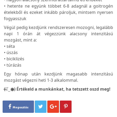
• hetente ne együnk többet 6-8 adagnál a goitrogén
ételekből és ezeket inkább pároljuk, mintsem nyersen
fogyasszuk
Végül pedig kezdjünk rendszeresen mozogni, legalább
napi 1 órán át végezzünk alacsony intenzitású
mozgást, mint a:
• séta
• úszás
• biciklizés
• túrázás
Egy hónap után kezdjünk magasabb intenzitású
mozgást végezni heti 1-3 alkalommal.
(̶◉͛‿◉̶) Értékeld a munkánkat, ha tetszett oszd meg!
Megosztás