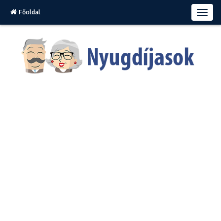
Főoldal
T
o
g
g
l
e
n
a
v
i
g
a
t
i
o
n