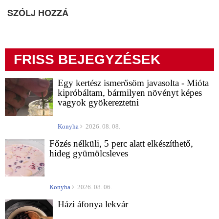
SZÓLJ HOZZÁ
FRISS BEJEGYZÉSEK
Egy kertész ismerősöm javasolta - Mióta
kipróbáltam, bármilyen növényt képes
vagyok gyökereztetni
Konyha
2026. 08. 08.
Főzés nélküli, 5 perc alatt elkészíthető,
hideg gyümölcsleves
Konyha
2026. 08. 06.
Házi áfonya lekvár