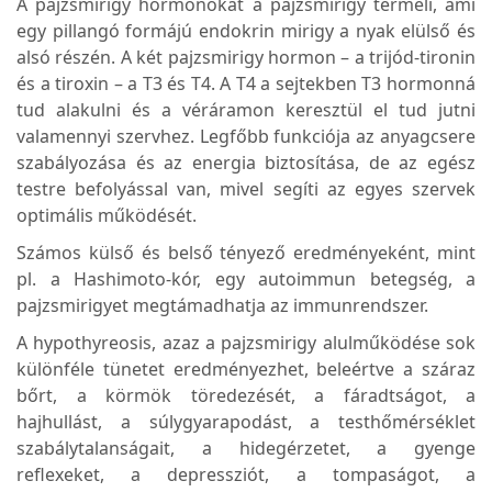
A pajzsmirigy hormonokat a pajzsmirigy termeli, ami
egy pillangó formájú endokrin mirigy a nyak elülső és
alsó részén. A két pajzsmirigy hormon – a trijód-tironin
és a tiroxin – a T3 és T4. A T4 a sejtekben T3 hormonná
tud alakulni és a véráramon keresztül el tud jutni
valamennyi szervhez. Legfőbb funkciója az anyagcsere
szabályozása és az energia biztosítása, de az egész
testre befolyással van, mivel segíti az egyes szervek
optimális működését.
Számos külső és belső tényező eredményeként, mint
pl. a Hashimoto-kór, egy autoimmun betegség, a
pajzsmirigyet megtámadhatja az immunrendszer.
A hypothyreosis, azaz a pajzsmirigy alulműködése sok
különféle tünetet eredményezhet, beleértve a száraz
bőrt, a körmök töredezését, a fáradtságot, a
hajhullást, a súlygyarapodást, a testhőmérséklet
szabálytalanságait, a hidegérzetet, a gyenge
reflexeket, a depressziót, a tompaságot, a