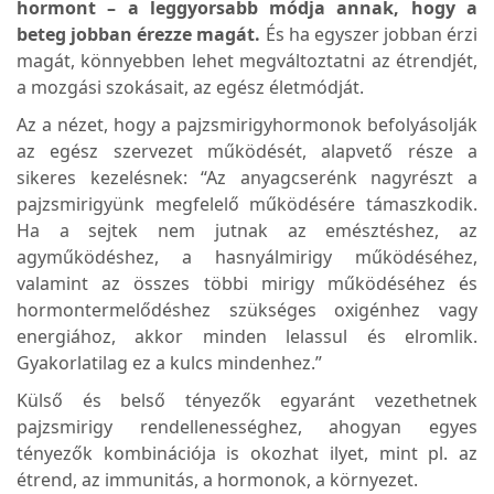
hormont – a leggyorsabb módja annak, hogy a
beteg jobban érezze magát.
És ha egyszer jobban érzi
magát, könnyebben lehet megváltoztatni az étrendjét,
a mozgási szokásait, az egész életmódját.
Az a nézet, hogy a pajzsmirigyhormonok befolyásolják
az egész szervezet működését, alapvető része a
sikeres kezelésnek: “Az anyagcserénk nagyrészt a
pajzsmirigyünk megfelelő működésére támaszkodik.
Ha a sejtek nem jutnak az emésztéshez, az
agyműködéshez, a hasnyálmirigy működéséhez,
valamint az összes többi mirigy működéséhez és
hormontermelődéshez szükséges oxigénhez vagy
energiához, akkor minden lelassul és elromlik.
Gyakorlatilag ez a kulcs mindenhez.”
Külső és belső tényezők egyaránt vezethetnek
pajzsmirigy rendellenességhez, ahogyan egyes
tényezők kombinációja is okozhat ilyet, mint pl. az
étrend, az immunitás, a hormonok, a környezet.