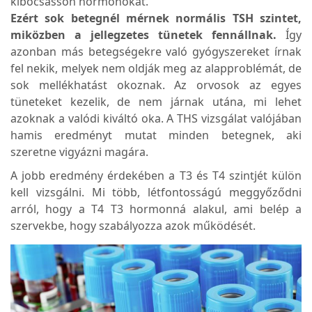
kibocsásson hormonokat.
Ezért sok betegnél mérnek normális TSH szintet,
miközben a jellegzetes tünetek fennállnak.
Így
azonban más betegségekre való gyógyszereket írnak
fel nekik, melyek nem oldják meg az alapproblémát, de
sok mellékhatást okoznak. Az orvosok az egyes
tüneteket kezelik, de nem járnak utána, mi lehet
azoknak a valódi kiváltó oka. A THS vizsgálat valójában
hamis eredményt mutat minden betegnek, aki
szeretne vigyázni magára.
A jobb eredmény érdekében a T3 és T4 szintjét külön
kell vizsgálni. Mi több, létfontosságú meggyőződni
arról, hogy a T4 T3 hormonná alakul, ami belép a
szervekbe, hogy szabályozza azok működését.