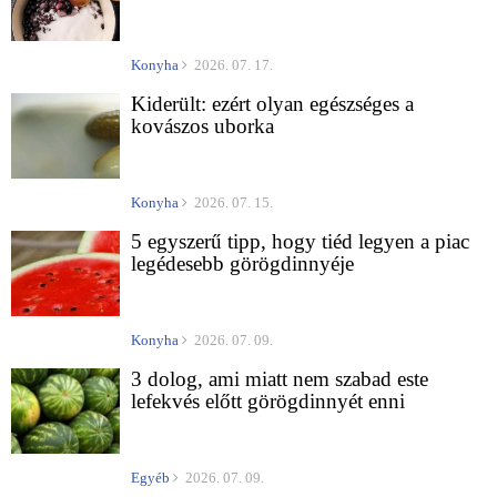
Konyha
2026. 07. 17.
Kiderült: ezért olyan egészséges a
kovászos uborka
Konyha
2026. 07. 15.
5 egyszerű tipp, hogy tiéd legyen a piac
legédesebb görögdinnyéje
Konyha
2026. 07. 09.
3 dolog, ami miatt nem szabad este
lefekvés előtt görögdinnyét enni
Egyéb
2026. 07. 09.