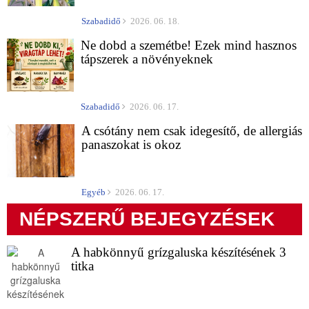
Szabadidő
2026. 06. 18.
Ne dobd a szemétbe! Ezek mind hasznos
tápszerek a növényeknek
Szabadidő
2026. 06. 17.
A csótány nem csak idegesítő, de allergiás
panaszokat is okoz
Egyéb
2026. 06. 17.
NÉPSZERŰ BEJEGYZÉSEK
A habkönnyű grízgaluska készítésének 3
titka