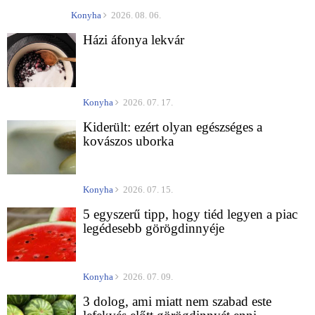
Konyha
2026. 08. 06.
Házi áfonya lekvár
Konyha
2026. 07. 17.
Kiderült: ezért olyan egészséges a
kovászos uborka
Konyha
2026. 07. 15.
5 egyszerű tipp, hogy tiéd legyen a piac
legédesebb görögdinnyéje
Konyha
2026. 07. 09.
3 dolog, ami miatt nem szabad este