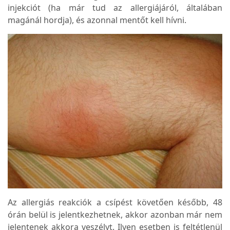
injekciót (ha már tud az allergiájáról, általában
magánál hordja), és azonnal mentőt kell hívni.
Az allergiás reakciók a csípést követően később, 48
órán belül is jelentkezhetnek, akkor azonban már nem
jelentenek akkora veszélyt. Ilyen esetben is feltétlenül