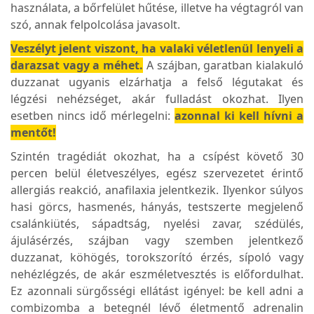
használata, a bőrfelület hűtése, illetve ha végtagról van
szó, annak felpolcolása javasolt.
Veszélyt jelent viszont, ha valaki véletlenül lenyeli a
darazsat vagy a méhet.
A szájban, garatban kialakuló
duzzanat ugyanis elzárhatja a felső légutakat és
légzési nehézséget, akár fulladást okozhat. Ilyen
esetben nincs idő mérlegelni:
azonnal ki kell hívni a
mentőt!
Szintén tragédiát okozhat, ha a csípést követő 30
percen belül életveszélyes, egész szervezetet érintő
allergiás reakció, anafilaxia jelentkezik. Ilyenkor súlyos
hasi görcs, hasmenés, hányás, testszerte megjelenő
csalánkiütés, sápadtság, nyelési zavar, szédülés,
ájulásérzés, szájban vagy szemben jelentkező
duzzanat, köhögés, torokszorító érzés, sípoló vagy
nehézlégzés, de akár eszméletvesztés is előfordulhat.
Ez azonnali sürgősségi ellátást igényel: be kell adni a
combizomba a betegnél lévő életmentő adrenalin