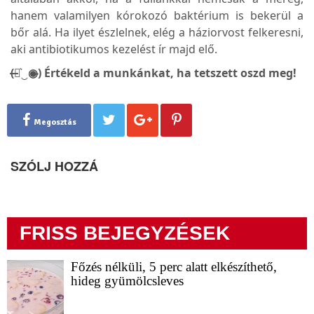
hanem valamilyen kórokozó baktérium is bekerül a
bőr alá. Ha ilyet észlelnek, elég a háziorvost felkeresni,
aki antibiotikumos kezelést ír majd elő.
(̶◉͛‿◉̶) Értékeld a munkánkat, ha tetszett oszd meg!
Megosztás
SZÓLJ HOZZÁ
FRISS BEJEGYZÉSEK
Főzés nélküli, 5 perc alatt elkészíthető,
hideg gyümölcsleves