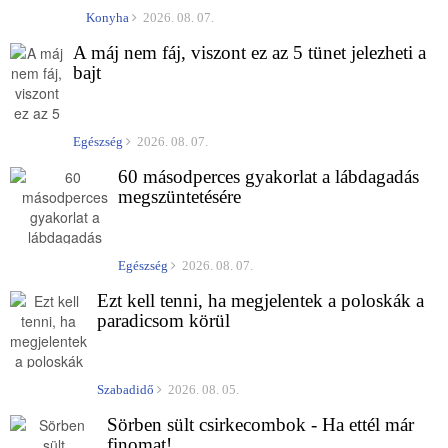
Konyha
2026. 08. 07.
A máj nem fáj, viszont ez az 5 tünet jelezheti a
bajt
Egészség
2026. 08. 07.
60 másodperces gyakorlat a lábdagadás
megszüntetésére
Egészség
2026. 08. 07.
Ezt kell tenni, ha megjelentek a poloskák a
paradicsom körül
Szabadidő
2026. 08. 05.
Sörben sült csirkecombok - Ha ettél már
finomat!