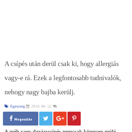
A csípés után derül csak ki, hogy allergiás
vagy-e rá. Ezek a legfontosabb tudnivalók,
nehogy nagy bajba kerülj.
Egészség
2018. 06. 12.
Megosztás
A méh vagy darázscsípés nemcsak könnyen múló,