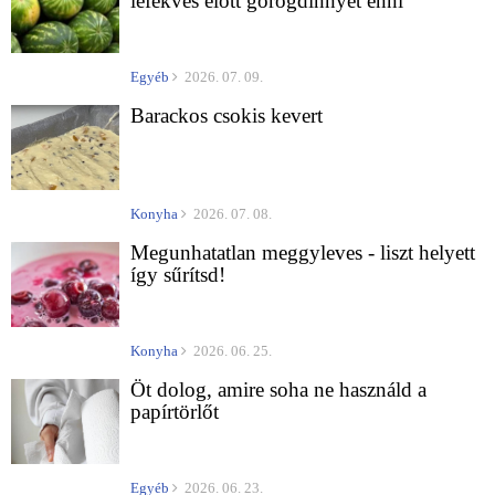
lefekvés előtt görögdinnyét enni
Egyéb
2026. 07. 09.
Barackos csokis kevert
Konyha
2026. 07. 08.
Megunhatatlan meggyleves - liszt helyett
így sűrítsd!
Konyha
2026. 06. 25.
Öt dolog, amire soha ne használd a
papírtörlőt
Egyéb
2026. 06. 23.