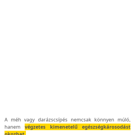
A méh vagy darázscsípés nemcsak könnyen múló,
hanem
végzetes kimenetelű egészségkárosodást
okozhat.