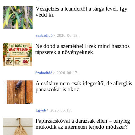
Vészjelzés a leandertől a sárga levél. Így
védd ki.
Szabadidő
2026. 06. 18.
Ne dobd a szemétbe! Ezek mind hasznos
tápszerek a növényeknek
Szabadidő
2026. 06. 17.
A csótány nem csak idegesítő, de allergiás
panaszokat is okoz
Egyéb
2026. 06. 17.
Papírzacskóval a darazsak ellen – tényleg
működik az interneten terjedő módszer?