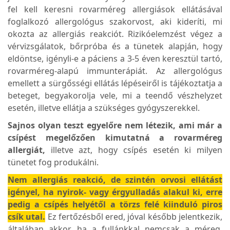
fel kell keresni rovarméreg allergiások ellátásával
foglalkozó allergológus szakorvost, aki kideríti, mi
okozta az allergiás reakciót. Rizikóelemzést végez a
vérvizsgálatok, bőrpróba és a tünetek alapján, hogy
eldöntse, igényli-e a páciens a 3-5 éven keresztül tartó,
rovarméreg-alapú immunterápiát. Az allergológus
emellett a sürgősségi ellátás lépéseiről is tájékoztatja a
beteget, begyakorolja vele, mi a teendő vészhelyzet
esetén, illetve ellátja a szükséges gyógyszerekkel.
Sajnos olyan teszt egyelőre nem létezik, ami már a
csípést megelőzően kimutatná a rovarméreg
allergiát,
illetve azt, hogy csípés esetén ki milyen
tünetet fog produkálni.
Nem allergiás reakció, de szintén orvosi ellátást
igényel, ha nyirok- vagy érgyulladás alakul ki, erre
pedig a csípés helyétől a törzs felé kiinduló piros
csík utal.
Ez fertőzésből ered, jóval később jelentkezik,
általában akkor, ha a fullánkkal nemcsak a méreg,