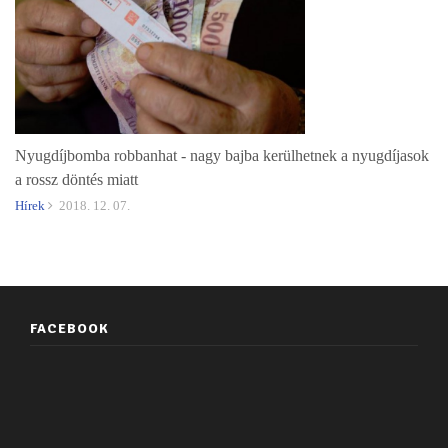
Nyugdíjbomba robbanhat - nagy bajba kerülhetnek a nyugdíjasok
a rossz döntés miatt
Hírek
2018. 12. 07.
FACEBOOK