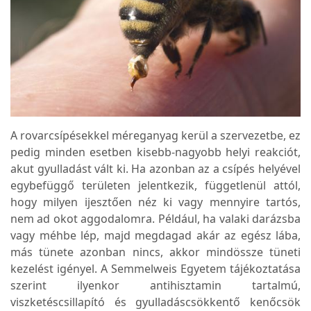
A rovarcsípésekkel méreganyag kerül a szervezetbe, ez
pedig minden esetben kisebb-nagyobb helyi reakciót,
akut gyulladást vált ki. Ha azonban az a csípés helyével
egybefüggő területen jelentkezik, függetlenül attól,
hogy milyen ijesztően néz ki vagy mennyire tartós,
nem ad okot aggodalomra. Például, ha valaki darázsba
vagy méhbe lép, majd megdagad akár az egész lába,
más tünete azonban nincs, akkor mindössze tüneti
kezelést igényel. A Semmelweis Egyetem tájékoztatása
szerint ilyenkor antihisztamin tartalmú,
viszketéscsillapító és gyulladáscsökkentő kenőcsök