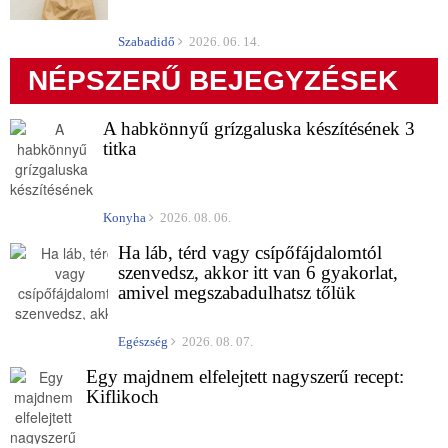
Szabadidő
2026. 06. 14.
NÉPSZERŰ BEJEGYZÉSEK
A habkönnyű grízgaluska készítésének 3
titka
Konyha
2026. 08. 06.
Ha láb, térd vagy csípőfájdalomtól
szenvedsz, akkor itt van 6 gyakorlat,
amivel megszabadulhatsz tőlük
Egészség
2026. 08. 07.
Egy majdnem elfelejtett nagyszerű recept:
Kiflikoch