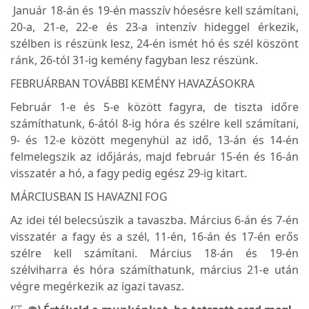
Január 18-án és 19-én masszív hóesésre kell számítani,
20-a, 21-e, 22-e és 23-a intenzív hideggel érkezik,
szélben is részünk lesz, 24-én ismét hó és szél köszönt
ránk, 26-tól 31-ig kemény fagyban lesz részünk.
FEBRUÁRBAN TOVÁBBI KEMÉNY HAVAZÁSOKRA
Február 1-e és 5-e között fagyra, de tiszta időre
számíthatunk, 6-ától 8-ig hóra és szélre kell számítani,
9- és 12-e között megenyhül az idő, 13-án és 14-én
felmelegszik az időjárás, majd február 15-én és 16-án
visszatér a hó, a fagy pedig egész 29-ig kitart.
MÁRCIUSBAN IS HAVAZNI FOG
Az idei tél belecsúszik a tavaszba. Március 6-án és 7-én
visszatér a fagy és a szél, 11-én, 16-án és 17-én erős
szélre kell számítani. Március 18-án és 19-én
szélviharra és hóra számíthatunk, március 21-e után
végre megérkezik az igazi tavasz.