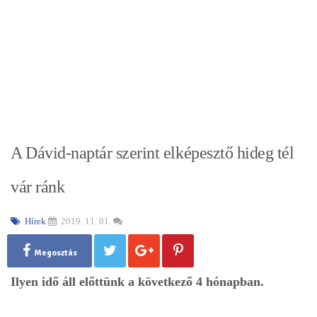
A Dávid-naptár szerint elképesztő hideg tél
vár ránk
Hírek
2019. 11. 01.
Megosztás
Ilyen idő áll előttünk a következő 4 hónapban.