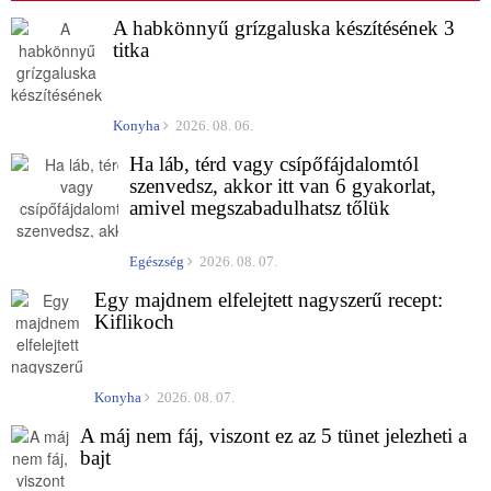
A habkönnyű grízgaluska készítésének 3
titka
Konyha
2026. 08. 06.
Ha láb, térd vagy csípőfájdalomtól
szenvedsz, akkor itt van 6 gyakorlat,
amivel megszabadulhatsz tőlük
Egészség
2026. 08. 07.
Egy majdnem elfelejtett nagyszerű recept:
Kiflikoch
Konyha
2026. 08. 07.
A máj nem fáj, viszont ez az 5 tünet jelezheti a
bajt