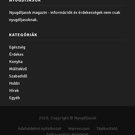
NYUGDÍJASOK
Nyugdíjasok magazin - információk és érdekességek nem csak
nyugdíjasoknak.
KATEGÓRIÁK
Egészség
Érdekes
Konyha
Múltidéző
Szabadidő
Hobbi
Hírek
Egyéb
2026. Copyright © Nyugdíjasok
Adatvédelmi nyilatkozat
Impresszum
Tájékoztató
Felhasználási feltételek