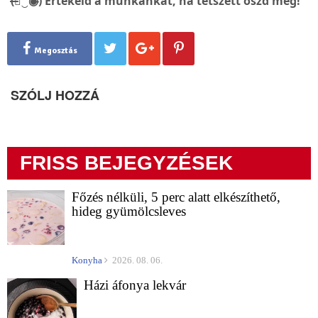
(̶◉͛‿◉̶) Értékeld a munkánkat, ha tetszett oszd meg!
Megosztás
SZÓLJ HOZZÁ
FRISS BEJEGYZÉSEK
Főzés nélküli, 5 perc alatt elkészíthető,
hideg gyümölcsleves
Konyha
2026. 08. 06.
Házi áfonya lekvár