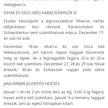
melegben is.
VIHAR ÉS FAGY, MÉG KARÁCSONYKOR IS
Ezután készüljünk a legrosszabbra! Viharos, nehéz
időjárásban lesz részünk. Karácsonykor és
Szilveszterkor sem számíthatunk másra. December 17-
én sok hó esik.
December 18-án viharra és sok hóra kell
felkészülnünk, ezt három napos faggyal fűszerezik
meg az égiek, de a legnagyobb fagyra 20-a és 25-e
között kell számítani. December 27, 28 és 29 sok hóval
érkezik, 30-án és Szilveszter napján jobb időre
számíthatunk.
JANUÁRBAN JELENTŐS HÓESÉS
Január 1-én és 2-án tiszta lesz az ég, 3-tól 5-ig fagyra,
havas esőre kell számítani. Január 6-a kemény faggyal
érkezik, ami az egész hónapban kitart.