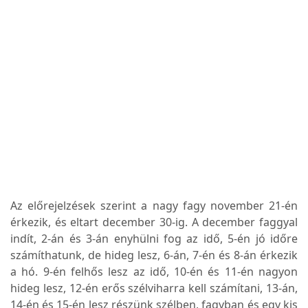
Az előrejelzések szerint a nagy fagy november 21-én
érkezik, és eltart december 30-ig. A december faggyal
indít, 2-án és 3-án enyhülni fog az idő, 5-én jó időre
számíthatunk, de hideg lesz, 6-án, 7-én és 8-án érkezik
a hó. 9-én felhős lesz az idő, 10-én és 11-én nagyon
hideg lesz, 12-én erős szélviharra kell számítani, 13-án,
14-én és 15-én lesz részünk szélben, fagyban és egy kis