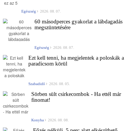
Egészség
2026. 08. 07.
60 másodperces gyakorlat a lábdagadás
megszüntetésére
Egészség
2026. 08. 07.
Ezt kell tenni, ha megjelentek a poloskák a
paradicsom körül
Szabadidő
2026. 08. 05.
Sörben sült csirkecombok - Ha ettél már
finomat!
Konyha
2026. 08. 08.
Főzés nélküli, 5 perc alatt elkészíthető,