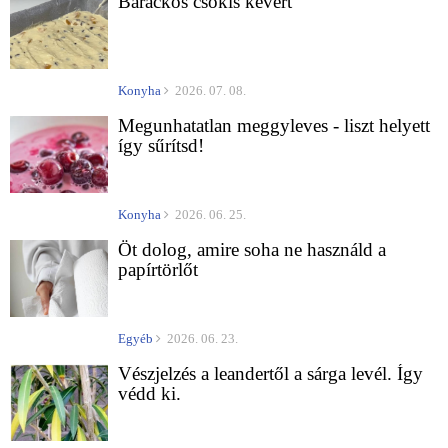
Barackos csokis kevert
Konyha
2026. 07. 08.
Megunhatatlan meggyleves - liszt helyett
így sűrítsd!
Konyha
2026. 06. 25.
Öt dolog, amire soha ne használd a
papírtörlőt
Egyéb
2026. 06. 23.
Vészjelzés a leandertől a sárga levél. Így
védd ki.