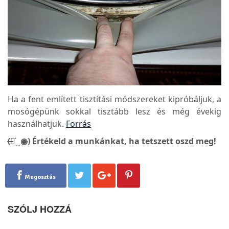
Ha a fent említett tisztítási módszereket kipróbáljuk, a
mosógépünk sokkal tisztább lesz és még évekig
használhatjuk.
Forrás
(̶◉͛‿◉̶) Értékeld a munkánkat, ha tetszett oszd meg!
Megosztás
SZÓLJ HOZZÁ