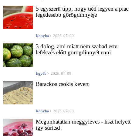
5 egyszerű tipp, hogy tiéd legyen a piac
legédesebb görögdinnyéje
Konyha
2026. 07. 09.
3 dolog, ami miatt nem szabad este
lefekvés előtt görögdinnyét enni
Egyéb
2026. 07. 09.
Barackos csokis kevert
Konyha
2026. 07. 08.
Megunhatatlan meggyleves - liszt helyett
így sűrítsd!