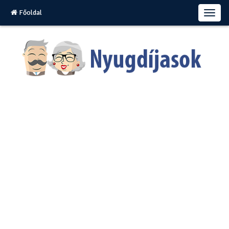
Főoldal
T
o
g
g
l
e
n
a
v
i
g
a
t
i
o
n