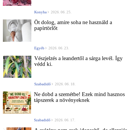
Konyha
2026. 06. 25.
Öt dolog, amire soha ne használd a
papírtörlőt
Egyéb
2026. 06. 23.
Vészjelzés a leandertől a sárga levél. Így
védd ki.
Szabadidő
2026. 06. 18.
Ne dobd a szemétbe! Ezek mind hasznos
tápszerek a növényeknek
Szabadidő
2026. 06. 17.