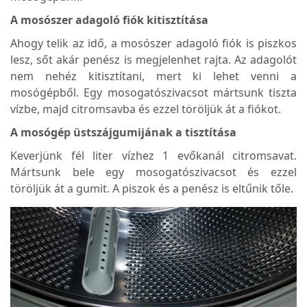
A mosószer adagoló fiók kitisztítása
Ahogy telik az idő, a mosószer adagoló fiók is piszkos
lesz, sőt akár penész is megjelenhet rajta. Az adagolót
nem nehéz kitisztítani, mert ki lehet venni a
mosógépből. Egy mosogatószivacsot mártsunk tiszta
vízbe, majd citromsavba és ezzel töröljük át a fiókot.
A mosógép üstszájgumijának a tisztítása
Keverjünk fél liter vízhez 1 evőkanál citromsavat.
Mártsunk bele egy mosogatószivacsot és ezzel
töröljük át a gumit. A piszok és a penész is eltűnik tőle.