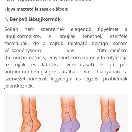
Figyelmeztető jelzések a lábon:
1. Benövő lábujjkörmök
Sokan nem szentelnek elegendő figyelmet a
lábujjkörmeikre. A lábujjak lehetnek ezerféle
formájúak, de a rajtuk található bevágó köröm
vérszegénységre, vas túltermelésre
(hemochrimatosis), Raynaud-kórra (amely befolyásolja
az ujjak és lábukkal vérellátását) és jó pár
autoimmunbetegségre utalhat. Vas hiányában a
szervezet kimerül, legyengül és légzési problémák
jelentkeznek.