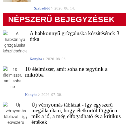
Szabadidő
2026. 06. 14.
NÉPSZERŰ BEJEGYZÉSEK
A habkönnyű grízgaluska készítésének 3
titka
Konyha
2026. 08. 06.
10 élelmiszer, amit soha ne tegyünk a
mikróba
Konyha
2026. 07. 30.
Új vérnyomás táblázat - így egyszerű
megállapítani, hogy életkortól függően
mik a jó, a még elfogadható és a kritikus
értékek