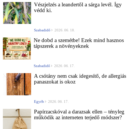
Vészjelzés a leandertől a sárga levél. Így
védd ki.
Szabadidő
2026. 06. 18.
Ne dobd a szemétbe! Ezek mind hasznos
tápszerek a növényeknek
Szabadidő
2026. 06. 17.
A csótány nem csak idegesítő, de allergiás
panaszokat is okoz
Egyéb
2026. 06. 17.
Papírzacskóval a darazsak ellen – tényleg
működik az interneten terjedő módszer?