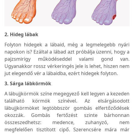
2. Hideg lábak
Folyton hidegek a lábaid, még a legmelegebb nyári
napokon is? Ezáltal a lábad azt próbálja üzenni, hogy a
pajzsmirigy működéseddel valami gond van.
Ugyanakkor rossz vérkeringés jele is lehet, hiszen nem
jut elegendő vér a lábaidba, ezért hidegek folyton.
3. Sárga lábkörmök
A lábujjkörmök színe megegyező kell legyen a kezeden
található körmök színével. Az elsárgásodott
lábujjkörmöket legtöbbször gombás elfertőződések
okozzák. Gombás fertőzést szinte bárhonnan
összeszedhetsz: medence, zuhanyzó, nem
megfelelően tisztított cipő. Szerencsére mára már