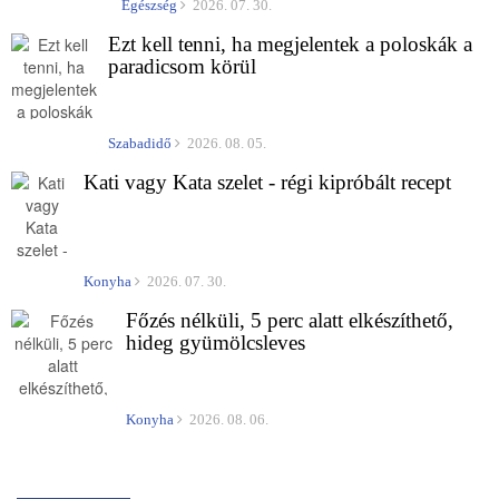
Egészség
2026. 07. 30.
Ezt kell tenni, ha megjelentek a poloskák a
paradicsom körül
Szabadidő
2026. 08. 05.
Kati vagy Kata szelet - régi kipróbált recept
Konyha
2026. 07. 30.
Főzés nélküli, 5 perc alatt elkészíthető,
hideg gyümölcsleves
Konyha
2026. 08. 06.