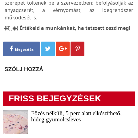
szerepet töltenek be a szervezetben: befolyásolják az
anyagcserét, a vérnyomást, az idegrendszer
működését is.
(̶◉͛‿◉̶) Értékeld a munkánkat, ha tetszett oszd meg!
Megosztás
SZÓLJ HOZZÁ
FRISS BEJEGYZÉSEK
Főzés nélküli, 5 perc alatt elkészíthető,
hideg gyümölcsleves