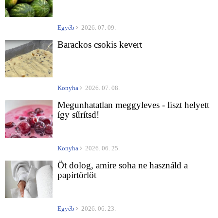
Egyéb
2026. 07. 09.
Barackos csokis kevert
Konyha
2026. 07. 08.
Megunhatatlan meggyleves - liszt helyett
így sűrítsd!
Konyha
2026. 06. 25.
Öt dolog, amire soha ne használd a
papírtörlőt
Egyéb
2026. 06. 23.