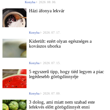
Konyha
2026. 08. 06.
Házi áfonya lekvár
Konyha
2026. 07. 17.
Kiderült: ezért olyan egészséges a
kovászos uborka
Konyha
2026. 07. 15.
5 egyszerű tipp, hogy tiéd legyen a piac
legédesebb görögdinnyéje
Konyha
2026. 07. 09.
3 dolog, ami miatt nem szabad este
lefekvés előtt görögdinnyét enni