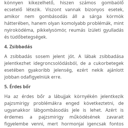
könnyen kikezelhető, hiszen számos gombaölő
ecsetelő létezik. Viszont vannak bizonyos esetek,
amikor nem gombásodás áll a sárga körmök
hátterében, hanem olyan komolyabb problémák, mint
nyiroködéma, pikkelysömör, reumás ízületi gyulladás
és tüdőbetegségek.
4. Zsibbadás
A zsibbadás sosem jelent jót. A lábak zsibbadása
jelentkezhet idegroncsolódásból, de a cukorbetegek
esetében gyakoribb jelenség, ezért nekik ajánlott
jobban odafigyelniük erre.
5. Érdes bőr
Ha az érdes bőr a lábujjak környékén jelentkezik
pajzsmirigy problémákra enged következtetni, de
ugyanakkor lábgombásodás jele is lehet. Azért is
érdemes a pajzsmirigy működésének zavarait
figyelembe venni, mert hormonjai igencsak fontos