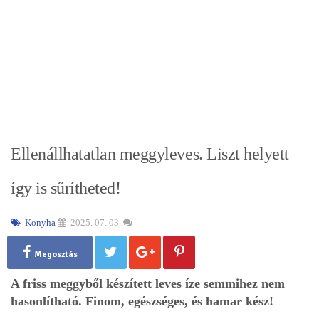
Ellenállhatatlan meggyleves. Liszt helyett
így is sűrítheted!
Konyha
2025. 07. 03.
Megosztás
A friss meggyből készített leves íze semmihez nem
hasonlítható. Finom, egészséges, és hamar kész!