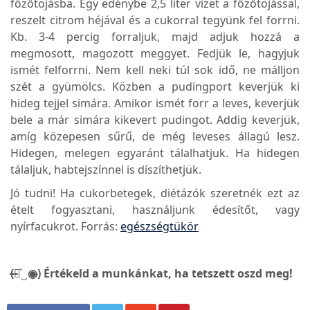
főzőtojásba. Egy edénybe 2,5 liter vizet a főzőtojással,
reszelt citrom héjával és a cukorral tegyünk fel forrni.
Kb. 3-4 percig forraljuk, majd adjuk hozzá a
megmosott, magozott meggyet. Fedjük le, hagyjuk
ismét felforrni. Nem kell neki túl sok idő, ne málljon
szét a gyümölcs. Közben a pudingport keverjük ki
hideg tejjel simára. Amikor ismét forr a leves, keverjük
bele a már simára kikevert pudingot. Addig keverjük,
amíg közepesen sűrű, de még leveses állagú lesz.
Hidegen, melegen egyaránt tálalhatjuk. Ha hidegen
tálaljuk, habtejszínnel is díszíthetjük.
Jó tudni! Ha cukorbetegek, diétázók szeretnék ezt az
ételt fogyasztani, használjunk édesítőt, vagy
nyírfacukrot. Forrás:
egészségtükör
(̶◉͛‿◉̶) Értékeld a munkánkat, ha tetszett oszd meg!