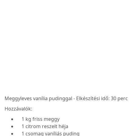
Meggyleves vanília pudinggal - Elkészítési idő: 30 perc
Hozzávalók:
1 kg friss meggy
1 citrom reszelt héja
1 csomag vaníliás puding