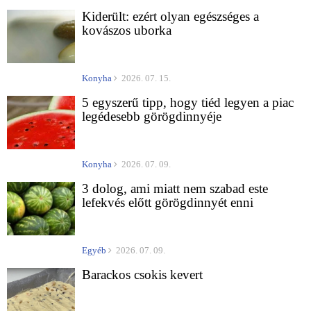
Kiderült: ezért olyan egészséges a
kovászos uborka
Konyha
2026. 07. 15.
5 egyszerű tipp, hogy tiéd legyen a piac
legédesebb görögdinnyéje
Konyha
2026. 07. 09.
3 dolog, ami miatt nem szabad este
lefekvés előtt görögdinnyét enni
Egyéb
2026. 07. 09.
Barackos csokis kevert