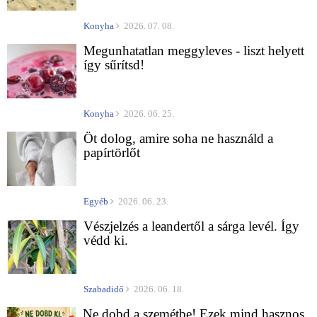
Konyha
2026. 07. 08.
Megunhatatlan meggyleves - liszt helyett
így sűrítsd!
Konyha
2026. 06. 25.
Öt dolog, amire soha ne használd a
papírtörlőt
Egyéb
2026. 06. 23.
Vészjelzés a leandertől a sárga levél. Így
védd ki.
Szabadidő
2026. 06. 18.
Ne dobd a szemétbe! Ezek mind hasznos