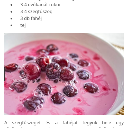
3-4 evőkanál cukor
3-4 szegfűszeg
3 db fahéj
tej
A szegfűszeget és a fahéjat tegyük bele egy