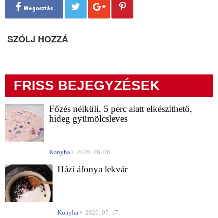
Megosztás
SZÓLJ HOZZÁ
FRISS BEJEGYZÉSEK
Főzés nélküli, 5 perc alatt elkészíthető,
hideg gyümölcsleves
Konyha
2026. 08. 06.
Házi áfonya lekvár
Konyha
2026. 07. 17.