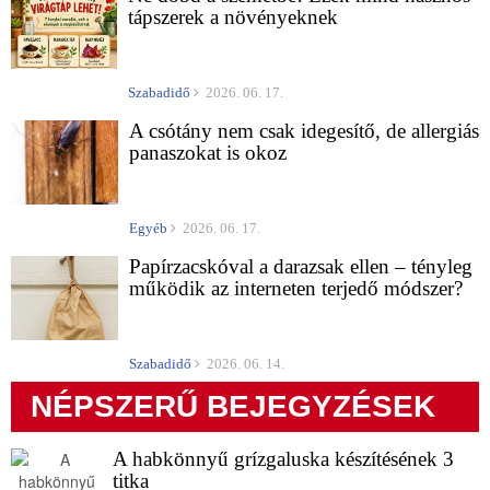
tápszerek a növényeknek
Szabadidő
2026. 06. 17.
A csótány nem csak idegesítő, de allergiás
panaszokat is okoz
Egyéb
2026. 06. 17.
Papírzacskóval a darazsak ellen – tényleg
működik az interneten terjedő módszer?
Szabadidő
2026. 06. 14.
NÉPSZERŰ BEJEGYZÉSEK
A habkönnyű grízgaluska készítésének 3
titka