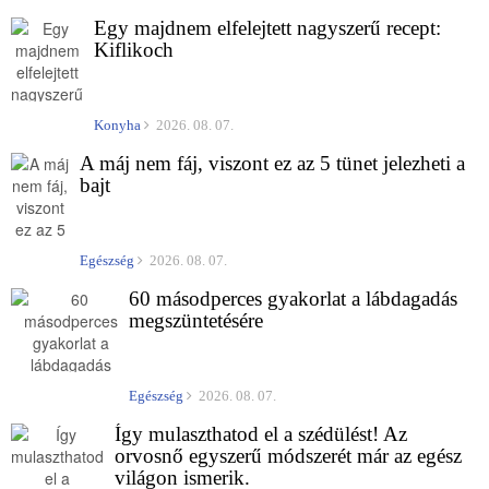
Egy majdnem elfelejtett nagyszerű recept:
Kiflikoch
Konyha
2026. 08. 07.
A máj nem fáj, viszont ez az 5 tünet jelezheti a
bajt
Egészség
2026. 08. 07.
60 másodperces gyakorlat a lábdagadás
megszüntetésére
Egészség
2026. 08. 07.
Így mulaszthatod el a szédülést! Az
orvosnő egyszerű módszerét már az egész
világon ismerik.