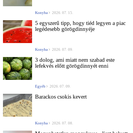
Konyha
2026. 07. 15.
5 egyszerű tipp, hogy tiéd legyen a piac
legédesebb görögdinnyéje
Konyha
2026. 07. 09.
3 dolog, ami miatt nem szabad este
lefekvés előtt görögdinnyét enni
Egyéb
2026. 07. 09.
Barackos csokis kevert
Konyha
2026. 07. 08.