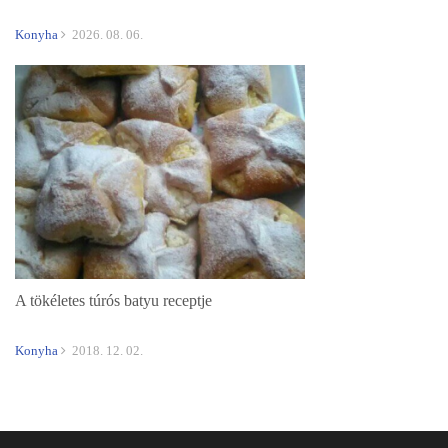
Konyha
2026. 08. 06.
A tökéletes túrós batyu receptje
Konyha
2018. 12. 02.