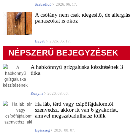
Szabadidő
2026. 06. 17.
A csótány nem csak idegesítő, de allergiás
panaszokat is okoz
Egyéb
2026. 06. 17.
NÉPSZERŰ BEJEGYZÉSEK
A habkönnyű grízgaluska készítésének 3
titka
Konyha
2026. 08. 06.
Ha láb, térd vagy csípőfájdalomtól
szenvedsz, akkor itt van 6 gyakorlat,
amivel megszabadulhatsz tőlük
Egészség
2026. 08. 07.