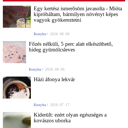
Egy kertész ismerősöm javasolta - Mióta
kipróbáltam, bármilyen növényt képes
vagyok gyökereztetni
Konyha
2026. 08. 08.
Főzés nélküli, 5 perc alatt elkészíthető,
hideg gyümölcsleves
Konyha
2026. 08. 06.
Házi áfonya lekvár
Konyha
2026. 07. 17.
Kiderült: ezért olyan egészséges a
kovászos uborka