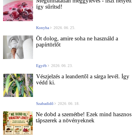
Megunhatatlan meggyleves - liszt helyett
így sűrítsd!
Konyha
2026. 06. 25.
Öt dolog, amire soha ne használd a
papírtörlőt
Egyéb
2026. 06. 23.
Vészjelzés a leandertől a sárga levél. Így
védd ki.
Szabadidő
2026. 06. 18.
Ne dobd a szemétbe! Ezek mind hasznos
tápszerek a növényeknek