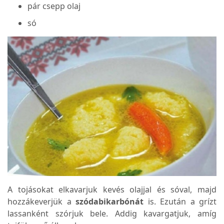
pár csepp olaj
só
A tojásokat elkavarjuk kevés olajjal és sóval, majd
hozzákeverjük a
szódabikarbónát
is. Ezután a grízt
lassanként szórjuk bele. Addig kavargatjuk, amíg