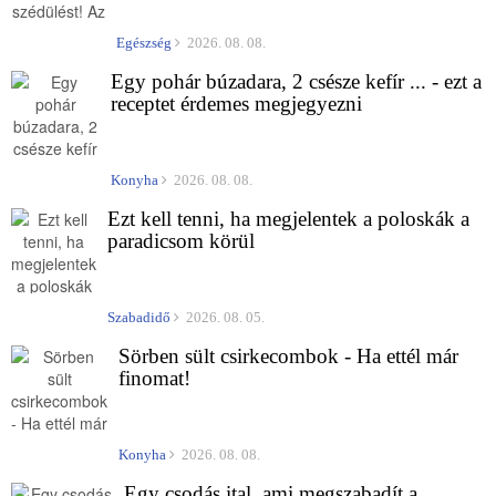
Egészség
2026. 08. 08.
Egy pohár búzadara, 2 csésze kefír ... - ezt a
receptet érdemes megjegyezni
Konyha
2026. 08. 08.
Ezt kell tenni, ha megjelentek a poloskák a
paradicsom körül
Szabadidő
2026. 08. 05.
Sörben sült csirkecombok - Ha ettél már
finomat!
Konyha
2026. 08. 08.
Egy csodás ital, ami megszabadít a