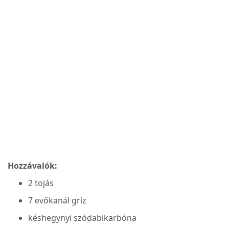
Hozzávalók:
2 tojás
7 evőkanál gríz
késhegynyi szódabikarbóna