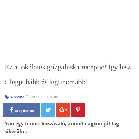
Ez a tökéletes grízgaluska receptje! Így lesz
a legpuhább és legfinomabb!
Konyha
2025. 03. 06.
Megosztás
Van egy fontos hozzávaló, amitől nagyon jól fog
sikerülni.