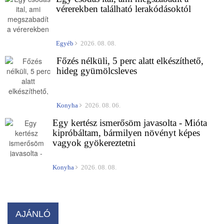
vérerekben található lerakódásoktól
Egyéb
2026. 08. 08.
Főzés nélküli, 5 perc alatt elkészíthető,
hideg gyümölcsleves
Konyha
2026. 08. 06.
Egy kertész ismerősöm javasolta - Mióta
kipróbáltam, bármilyen növényt képes
vagyok gyökereztetni
Konyha
2026. 08. 08.
AJÁNLÓ