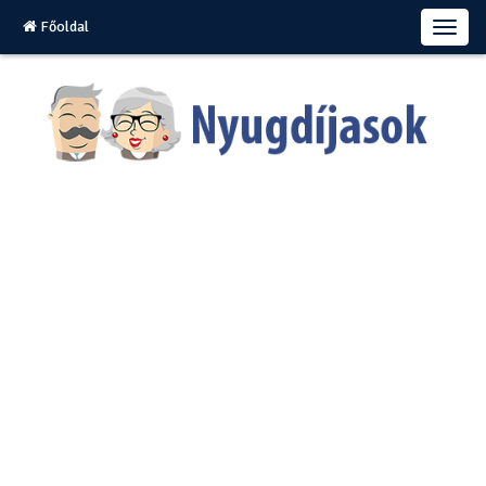
Főoldal
T
o
g
g
l
e
n
a
v
i
g
a
t
i
o
n