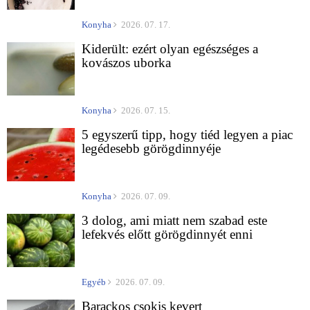
Konyha
2026. 07. 17.
Kiderült: ezért olyan egészséges a
kovászos uborka
Konyha
2026. 07. 15.
5 egyszerű tipp, hogy tiéd legyen a piac
legédesebb görögdinnyéje
Konyha
2026. 07. 09.
3 dolog, ami miatt nem szabad este
lefekvés előtt görögdinnyét enni
Egyéb
2026. 07. 09.
Barackos csokis kevert