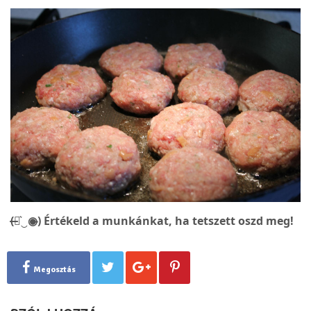
(̶◉͛‿◉̶) Értékeld a munkánkat, ha tetszett oszd meg!
Megosztás