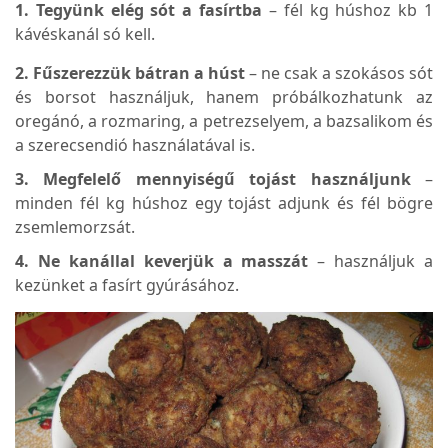
1. Tegyünk elég sót a fasírtba
– fél kg húshoz kb 1
kávéskanál só kell.
2. Fűszerezzük bátran a húst
– ne csak a szokásos sót
és borsot használjuk, hanem próbálkozhatunk az
oregánó, a rozmaring, a petrezselyem, a bazsalikom és
a szerecsendió használatával is.
3. Megfelelő mennyiségű tojást használjunk
–
minden fél kg húshoz egy tojást adjunk és fél bögre
zsemlemorzsát.
4. Ne kanállal keverjük a masszát
– használjuk a
kezünket a fasírt gyúrásához.