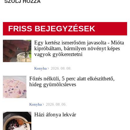
SZÓLJ HOZZÁ
FRISS BEJEGYZÉSEK
Egy kertész ismerősöm javasolta - Mióta
kipróbáltam, bármilyen növényt képes
vagyok gyökereztetni
Konyha
2026. 08. 08.
Főzés nélküli, 5 perc alatt elkészíthető,
hideg gyümölcsleves
Konyha
2026. 08. 06.
Házi áfonya lekvár