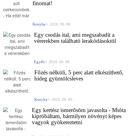
finomat!
Konyha
2026. 08. 08.
Egy csodás ital, ami megszabadít a
vérerekben található lerakódásoktól
Egyéb
2026. 08. 08.
Főzés nélküli, 5 perc alatt elkészíthető,
hideg gyümölcsleves
Konyha
2026. 08. 06.
Egy kertész ismerősöm javasolta - Mióta
kipróbáltam, bármilyen növényt képes
vagyok gyökereztetni