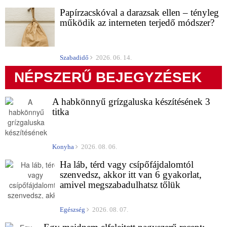
Papírzacskóval a darazsak ellen – tényleg
működik az interneten terjedő módszer?
Szabadidő
2026. 06. 14.
NÉPSZERŰ BEJEGYZÉSEK
A habkönnyű grízgaluska készítésének 3
titka
Konyha
2026. 08. 06.
Ha láb, térd vagy csípőfájdalomtól
szenvedsz, akkor itt van 6 gyakorlat,
amivel megszabadulhatsz tőlük
Egészség
2026. 08. 07.