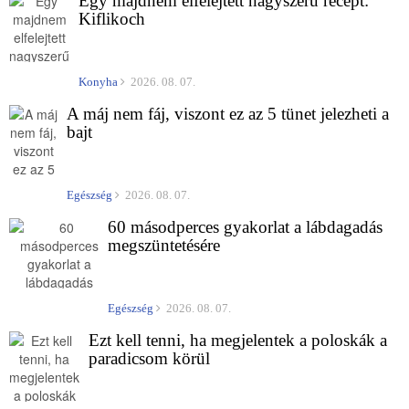
Egy majdnem elfelejtett nagyszerű recept:
Kiflikoch
Konyha
2026. 08. 07.
A máj nem fáj, viszont ez az 5 tünet jelezheti a
bajt
Egészség
2026. 08. 07.
60 másodperces gyakorlat a lábdagadás
megszüntetésére
Egészség
2026. 08. 07.
Ezt kell tenni, ha megjelentek a poloskák a
paradicsom körül