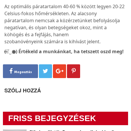
Az optimális páratartalom 40-60 % között legyen 20-22
Celsius-fokos hőmérsékleten. Az alacsony
páratartalom nemcsak a közérzetünket befolyásolja
negatívan, és olyan betegségeket okoz, mint a
köhögés és a fejfájás, hanem
szobanövényeink számára is kihívást jelent.
(̶◉͛‿◉̶) Értékeld a munkánkat, ha tetszett oszd meg!
Megosztás
SZÓLJ HOZZÁ
FRISS BEJEGYZÉSEK