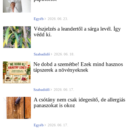
Egyéb
2026. 06. 23.
Vészjelzés a leandertől a sárga levél. Így
védd ki.
Szabadidő
2026. 06. 18.
Ne dobd a szemétbe! Ezek mind hasznos
tápszerek a növényeknek
Szabadidő
2026. 06. 17.
A csótány nem csak idegesítő, de allergiás
panaszokat is okoz
Egyéb
2026. 06. 17.