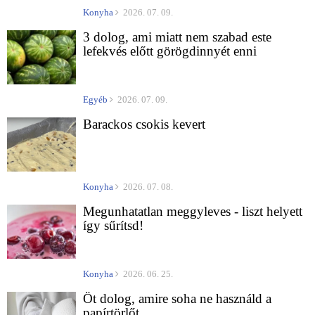
Konyha
2026. 07. 09.
3 dolog, ami miatt nem szabad este
lefekvés előtt görögdinnyét enni
Egyéb
2026. 07. 09.
Barackos csokis kevert
Konyha
2026. 07. 08.
Megunhatatlan meggyleves - liszt helyett
így sűrítsd!
Konyha
2026. 06. 25.
Öt dolog, amire soha ne használd a
papírtörlőt