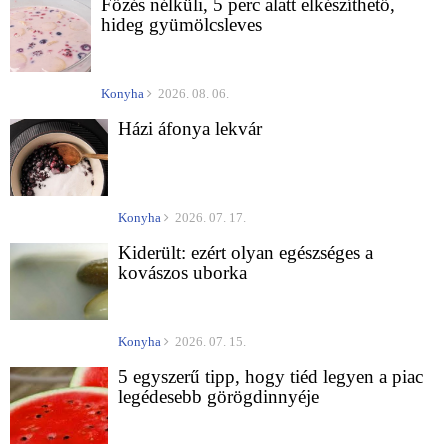
Főzés nélküli, 5 perc alatt elkészíthető,
hideg gyümölcsleves
Konyha
2026. 08. 06.
Házi áfonya lekvár
Konyha
2026. 07. 17.
Kiderült: ezért olyan egészséges a
kovászos uborka
Konyha
2026. 07. 15.
5 egyszerű tipp, hogy tiéd legyen a piac
legédesebb görögdinnyéje