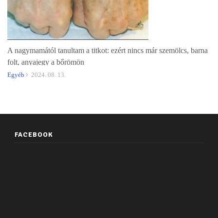
A nagymamától tanultam a titkot: ezért nincs már szemölcs, barna
folt, anyajegy a bőrömön
Egyéb
2024. 08. 13.
FACEBOOK