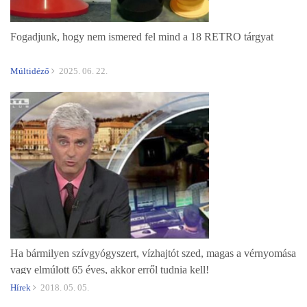
Fogadjunk, hogy nem ismered fel mind a 18 RETRO tárgyat
Múltidéző
2025. 06. 22.
Ha bármilyen szívgyógyszert, vízhajtót szed, magas a vérnyomása
vagy elmúlott 65 éves, akkor erről tudnia kell!
Hírek
2018. 05. 05.