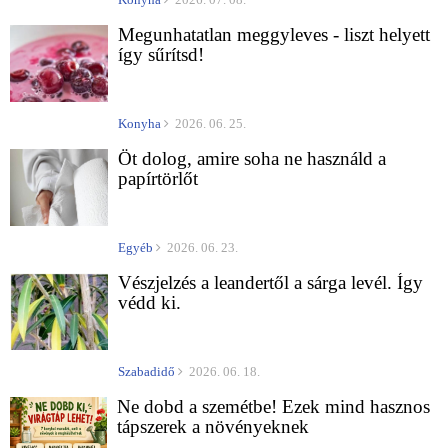
Megunhatatlan meggyleves - liszt helyett
így sűrítsd!
Konyha
2026. 06. 25.
Öt dolog, amire soha ne használd a
papírtörlőt
Egyéb
2026. 06. 23.
Vészjelzés a leandertől a sárga levél. Így
védd ki.
Szabadidő
2026. 06. 18.
Ne dobd a szemétbe! Ezek mind hasznos
tápszerek a növényeknek