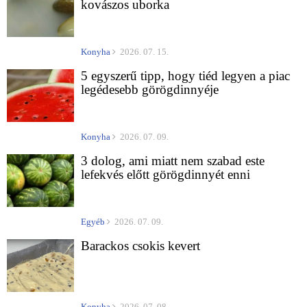
kovászos uborka
Konyha
2026. 07. 15.
5 egyszerű tipp, hogy tiéd legyen a piac
legédesebb görögdinnyéje
Konyha
2026. 07. 09.
3 dolog, ami miatt nem szabad este
lefekvés előtt görögdinnyét enni
Egyéb
2026. 07. 09.
Barackos csokis kevert
Konyha
2026. 07. 08.