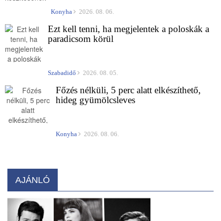
Konyha
2026. 08. 06.
Ezt kell tenni, ha megjelentek a poloskák a
paradicsom körül
Szabadidő
2026. 08. 05.
Főzés nélküli, 5 perc alatt elkészíthető,
hideg gyümölcsleves
Konyha
2026. 08. 06.
AJÁNLÓ