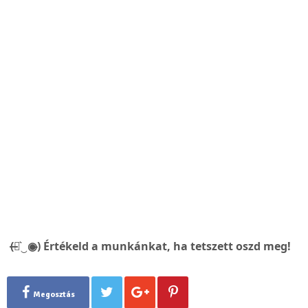
(̶◉͛‿◉̶) Értékeld a munkánkat, ha tetszett oszd meg!
Megosztás