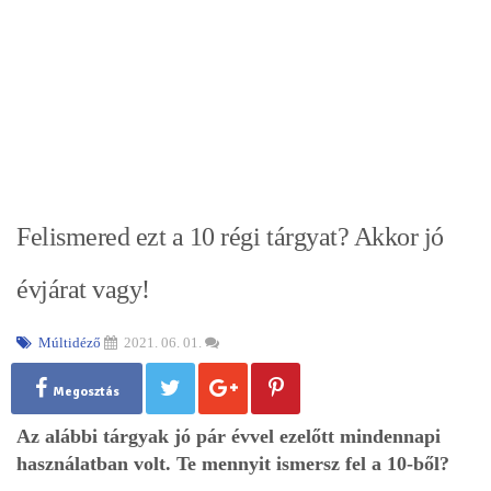
Felismered ezt a 10 régi tárgyat? Akkor jó
évjárat vagy!
Múltidéző
2021. 06. 01.
Megosztás
Az alábbi tárgyak jó pár évvel ezelőtt mindennapi
használatban volt. Te mennyit ismersz fel a 10-ből?