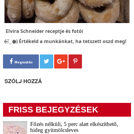
Elvira Schneider receptje és fotói
(̶◉͛‿◉̶) Értékeld a munkánkat, ha tetszett oszd meg!
Megosztás
SZÓLJ HOZZÁ
FRISS BEJEGYZÉSEK
Főzés nélküli, 5 perc alatt elkészíthető,
hideg gyümölcsleves