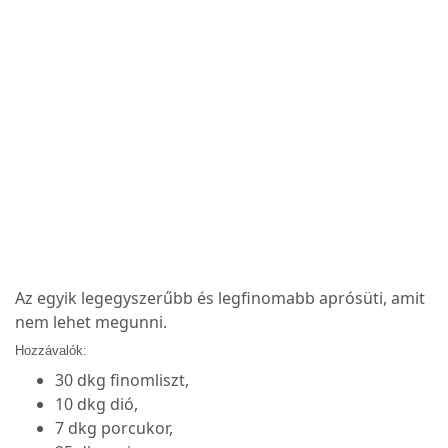
Az egyik legegyszerűbb és legfinomabb aprósüti, amit
nem lehet megunni.
Hozzávalók:
30 dkg finomliszt,
10 dkg dió,
7 dkg porcukor,