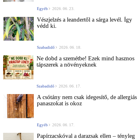
Egyéb
2026. 06. 23.
Vészjelzés a leandertől a sárga levél. Így
védd ki.
Szabadidő
2026. 06. 18.
Ne dobd a szemétbe! Ezek mind hasznos
tápszerek a növényeknek
Szabadidő
2026. 06. 17.
A csótány nem csak idegesítő, de allergiás
panaszokat is okoz
Egyéb
2026. 06. 17.
Papírzacskóval a darazsak ellen – tényleg