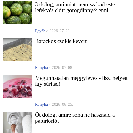
3 dolog, ami miatt nem szabad este
lefekvés előtt görögdinnyét enni
Egyéb
2026. 07. 09.
Barackos csokis kevert
Konyha
2026. 07. 08.
Megunhatatlan meggyleves - liszt helyett
így sűrítsd!
Konyha
2026. 06. 25.
Öt dolog, amire soha ne használd a
papírtörlőt