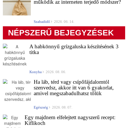
működik az interneten terjedő módszer?
Szabadidő
2026. 06. 14.
NÉPSZERŰ BEJEGYZÉSEK
A habkönnyű grízgaluska készítésének 3
titka
Konyha
2026. 08. 06.
Ha láb, térd vagy csípőfájdalomtól
szenvedsz, akkor itt van 6 gyakorlat,
amivel megszabadulhatsz tőlük
Egészség
2026. 08. 07.
Egy majdnem elfelejtett nagyszerű recept:
Kiflikoch