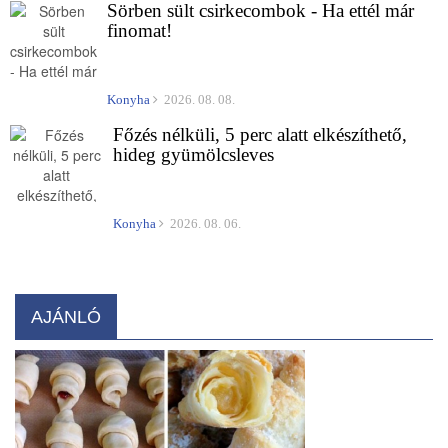
Sörben sült csirkecombok - Ha ettél már
finomat!
Konyha
2026. 08. 08.
Főzés nélküli, 5 perc alatt elkészíthető,
hideg gyümölcsleves
Konyha
2026. 08. 06.
AJÁNLÓ