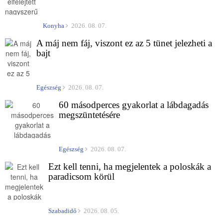
Konyha
2026. 08. 07.
A máj nem fáj, viszont ez az 5 tünet jelezheti a
bajt
Egészség
2026. 08. 07.
60 másodperces gyakorlat a lábdagadás
megszüntetésére
Egészség
2026. 08. 07.
Ezt kell tenni, ha megjelentek a poloskák a
paradicsom körül
Szabadidő
2026. 08. 05.