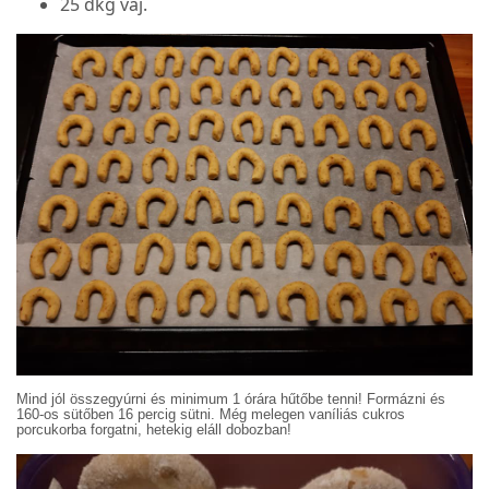
25 dkg vaj.
Mind jól összegyúrni és minimum 1 órára hűtőbe tenni! Formázni és
160-os sütőben 16 percig sütni. Még melegen vaníliás cukros
porcukorba forgatni, hetekig eláll dobozban!