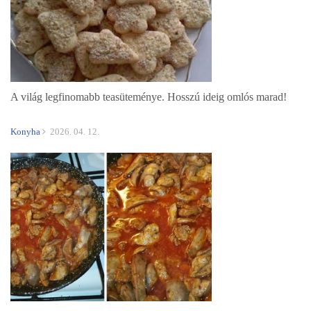
A világ legfinomabb teasüteménye. Hosszú ideig omlós marad!
Konyha
2026. 04. 12.