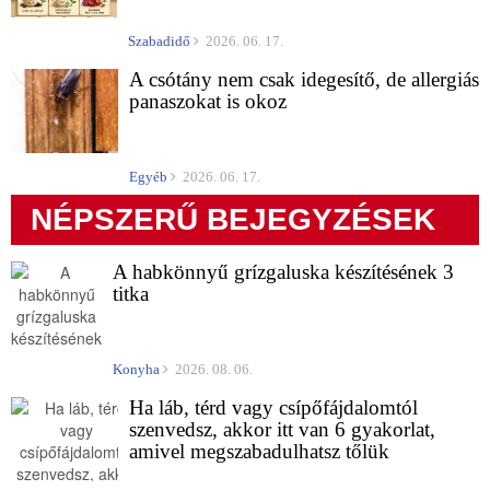
Szabadidő
2026. 06. 17.
A csótány nem csak idegesítő, de allergiás
panaszokat is okoz
Egyéb
2026. 06. 17.
NÉPSZERŰ BEJEGYZÉSEK
A habkönnyű grízgaluska készítésének 3
titka
Konyha
2026. 08. 06.
Ha láb, térd vagy csípőfájdalomtól
szenvedsz, akkor itt van 6 gyakorlat,
amivel megszabadulhatsz tőlük