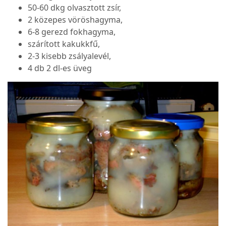
50-60 dkg olvasztott zsír,
2 közepes vöröshagyma,
6-8 gerezd fokhagyma,
szárított kakukkfű,
2-3 kisebb zsályalevél,
4 db 2 dl-es üveg