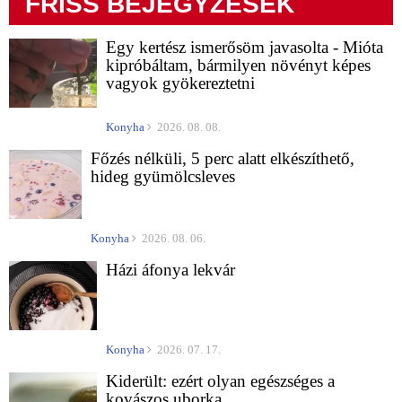
FRISS BEJEGYZÉSEK
Egy kertész ismerősöm javasolta - Mióta
kipróbáltam, bármilyen növényt képes
vagyok gyökereztetni
Konyha
2026. 08. 08.
Főzés nélküli, 5 perc alatt elkészíthető,
hideg gyümölcsleves
Konyha
2026. 08. 06.
Házi áfonya lekvár
Konyha
2026. 07. 17.
Kiderült: ezért olyan egészséges a
kovászos uborka