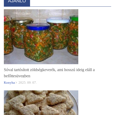
AJÁNLÓ
Sóval tartósított zöldségkeverék, ami hosszú ideig eláll a
befőttesüvegben
Konyha
2025. 09. 07.