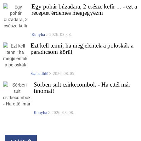
Egy pohár búzadara, 2 csésze kefír ... - ezt a
receptet érdemes megjegyezni
Konyha
2026. 08. 08.
Ezt kell tenni, ha megjelentek a poloskák a
paradicsom körül
Szabadidő
2026. 08. 05.
Sörben sült csirkecombok - Ha ettél már
finomat!
Konyha
2026. 08. 08.