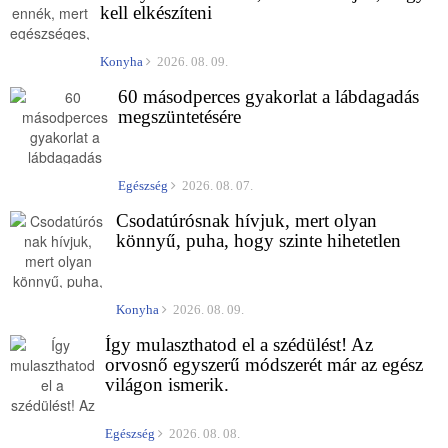
kell elkészíteni
Konyha
2026. 08. 09.
60 másodperces gyakorlat a lábdagadás
megszüntetésére
Egészség
2026. 08. 07.
Csodatúrósnak hívjuk, mert olyan
könnyű, puha, hogy szinte hihetetlen
Konyha
2026. 08. 09.
Így mulaszthatod el a szédülést! Az
orvosnő egyszerű módszerét már az egész
világon ismerik.
Egészség
2026. 08. 08.