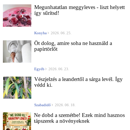
Megunhatatlan meggyleves - liszt helyett
így sűrítsd!
Konyha
2026. 06. 25.
Öt dolog, amire soha ne használd a
papírtörlőt
Egyéb
2026. 06. 23.
Vészjelzés a leandertől a sárga levél. Így
védd ki.
Szabadidő
2026. 06. 18.
Ne dobd a szemétbe! Ezek mind hasznos
tápszerek a növényeknek