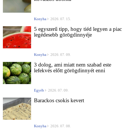
Konyha
2026. 07. 15.
5 egyszerű tipp, hogy tiéd legyen a piac
legédesebb görögdinnyéje
Konyha
2026. 07. 09.
3 dolog, ami miatt nem szabad este
lefekvés előtt görögdinnyét enni
Egyéb
2026. 07. 09.
Barackos csokis kevert
Konyha
2026. 07. 08.