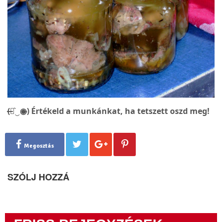
(̶◉͛‿◉̶) Értékeld a munkánkat, ha tetszett oszd meg!
Megosztás
SZÓLJ HOZZÁ