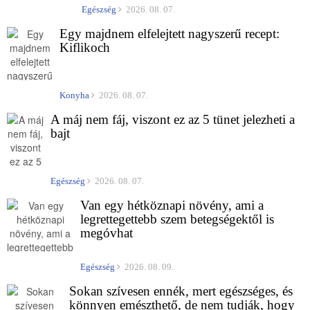
Egészség
2026. 08. 07.
Egy majdnem elfelejtett nagyszerű recept:
Kiflikoch
Konyha
2026. 08. 07.
A máj nem fáj, viszont ez az 5 tünet jelezheti a
bajt
Egészség
2026. 08. 07.
Van egy hétköznapi növény, ami a
legrettegettebb szem betegségektől is
megóvhat
Egészség
2026. 08. 09.
Sokan szívesen ennék, mert egészséges, és
könnyen emészthető, de nem tudják, hogy