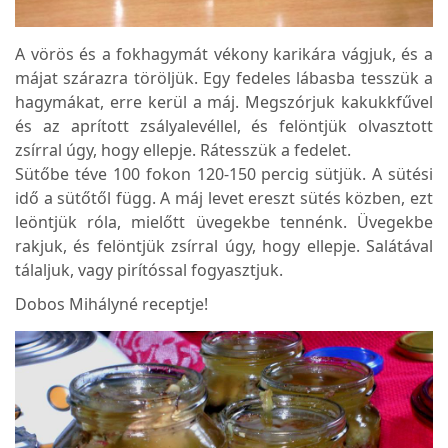
A vörös és a fokhagymát vékony karikára vágjuk, és a
májat szárazra töröljük. Egy fedeles lábasba tesszük a
hagymákat, erre kerül a máj. Megszórjuk kakukkfűvel
és az aprított zsályalevéllel, és felöntjük olvasztott
zsírral úgy, hogy ellepje. Rátesszük a fedelet.
Sütőbe téve 100 fokon 120-150 percig sütjük. A sütési
idő a sütőtől függ. A máj levet ereszt sütés közben, ezt
leöntjük róla, mielőtt üvegekbe tennénk. Üvegekbe
rakjuk, és felöntjük zsírral úgy, hogy ellepje. Salátával
tálaljuk, vagy pirítóssal fogyasztjuk.
Dobos Mihályné receptje!