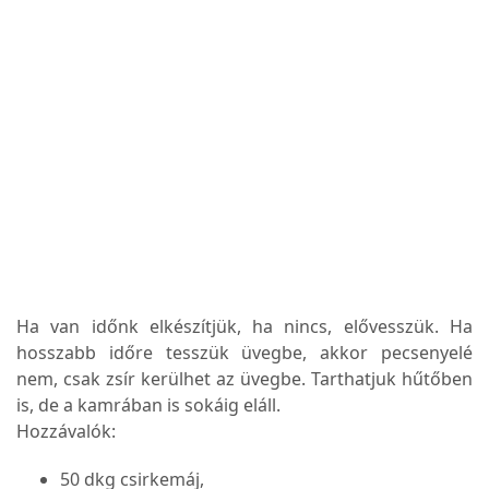
Ha van időnk elkészítjük, ha nincs, elővesszük. Ha
hosszabb időre tesszük üvegbe, akkor pecsenyelé
nem, csak zsír kerülhet az üvegbe. Tarthatjuk hűtőben
is, de a kamrában is sokáig eláll.
Hozzávalók:
50 dkg csirkemáj,