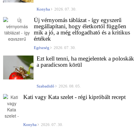
Konyha
2026. 07. 30.
Új vérnyomás táblázat - így egyszerű
megállapítani, hogy életkortól függően
mik a jó, a még elfogadható és a kritikus
értékek
Egészség
2026. 07. 30.
Ezt kell tenni, ha megjelentek a poloskák
a paradicsom körül
Szabadidő
2026. 08. 05.
Kati vagy Kata szelet - régi kipróbált recept
Konyha
2026. 07. 30.