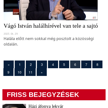
Vágó István halálhírével van tele a sajtó
2023. 04. 29
Halála előtt nem sokkal még posztolt a közösségi
oldalán.
«
1
2
3
4
5
6
7
8
9
10
11
»
FRISS BEJEGYZÉSEK
Házi áfonya lekvár