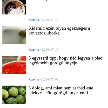
Konyha
2026. 07. 17.
Kiderült: ezért olyan egészséges a
kovászos uborka
Konyha
2026. 07. 15.
5 egyszerű tipp, hogy tiéd legyen a piac
legédesebb görögdinnyéje
Konyha
2026. 07. 09.
3 dolog, ami miatt nem szabad este
lefekvés előtt görögdinnyét enni