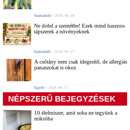
Szabadidő
2026. 06. 18.
Ne dobd a szemétbe! Ezek mind hasznos
tápszerek a növényeknek
Szabadidő
2026. 06. 17.
A csótány nem csak idegesítő, de allergiás
panaszokat is okoz
Egyéb
2026. 06. 17.
NÉPSZERŰ BEJEGYZÉSEK
10 élelmiszer, amit soha ne tegyünk a
mikróba