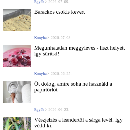
Egyéb
2026. 07. 09.
Barackos csokis kevert
Konyha
2026. 07. 08.
Megunhatatlan meggyleves - liszt helyett
így sűrítsd!
Konyha
2026. 06. 25.
Öt dolog, amire soha ne használd a
papírtörlőt
Egyéb
2026. 06. 23.
Vészjelzés a leandertől a sárga levél. Így
védd ki.