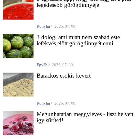
legédesebb görögdinnyéje
Konyha
2026. 07. 09.
3 dolog, ami miatt nem szabad este
lefekvés előtt görögdinnyét enni
Egyéb
2026. 07. 09.
Barackos csokis kevert
Konyha
2026. 07. 08.
Megunhatatlan meggyleves - liszt helyett
így sűrítsd!