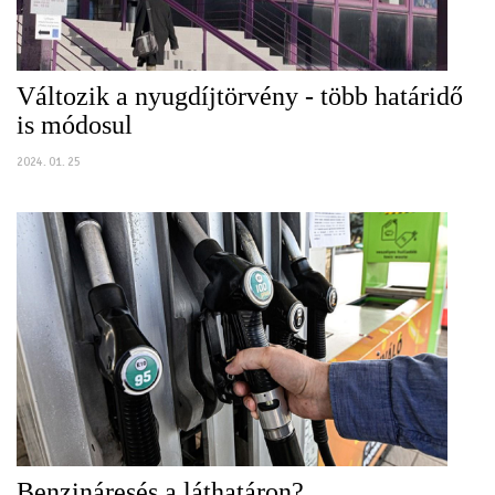
Változik a nyugdíjtörvény - több határidő
is módosul
2024. 01. 25
Benzináresés a láthatáron?