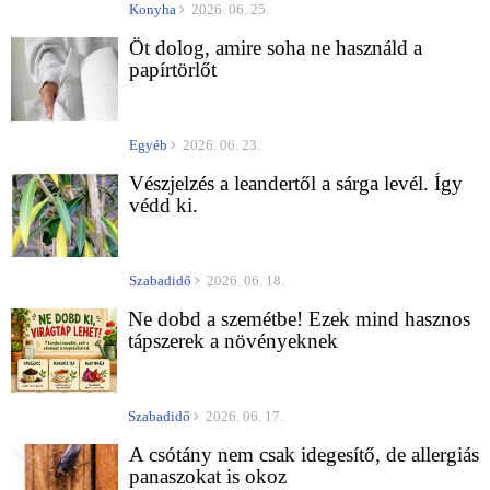
Konyha
2026. 06. 25.
Öt dolog, amire soha ne használd a
papírtörlőt
Egyéb
2026. 06. 23.
Vészjelzés a leandertől a sárga levél. Így
védd ki.
Szabadidő
2026. 06. 18.
Ne dobd a szemétbe! Ezek mind hasznos
tápszerek a növényeknek
Szabadidő
2026. 06. 17.
A csótány nem csak idegesítő, de allergiás
panaszokat is okoz