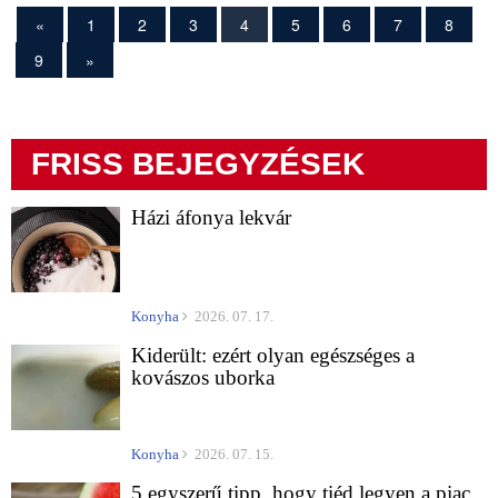
«
1
2
3
4
5
6
7
8
9
»
FRISS BEJEGYZÉSEK
Házi áfonya lekvár
Konyha
2026. 07. 17.
Kiderült: ezért olyan egészséges a
kovászos uborka
Konyha
2026. 07. 15.
5 egyszerű tipp, hogy tiéd legyen a piac