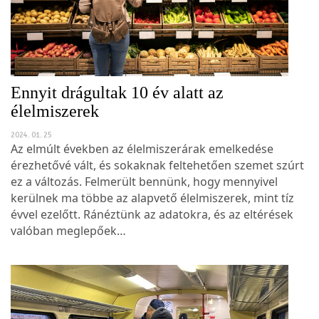
Ennyit drágultak 10 év alatt az
élelmiszerek
2024. 01. 25
Az elmúlt években az élelmiszerárak emelkedése
érezhetővé vált, és sokaknak feltehetően szemet szúrt
ez a változás. Felmerült bennünk, hogy mennyivel
kerülnek ma többe az alapvető élelmiszerek, mint tíz
évvel ezelőtt. Ránéztünk az adatokra, és az eltérések
valóban meglepőek…