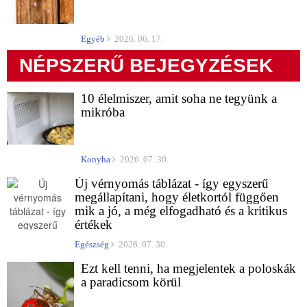
Egyéb
2026. 06. 17.
NÉPSZERŰ BEJEGYZÉSEK
10 élelmiszer, amit soha ne tegyünk a
mikróba
Konyha
2026. 07. 30.
Új vérnyomás táblázat - így egyszerű
megállapítani, hogy életkortól függően
mik a jó, a még elfogadható és a kritikus
értékek
Egészség
2026. 07. 30.
Ezt kell tenni, ha megjelentek a poloskák
a paradicsom körül