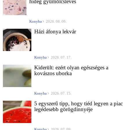
hideg gyümölcsleves
Konyha
2026. 08. 06.
Házi áfonya lekvár
Konyha
2026. 07. 17.
Kiderült: ezért olyan egészséges a
kovászos uborka
Konyha
2026. 07. 15.
5 egyszerű tipp, hogy tiéd legyen a piac
legédesebb görögdinnyéje
Konyha
2026. 07. 09.