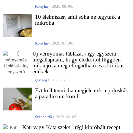
Konyha
2026. 08. 06.
10 élelmiszer, amit soha ne tegyünk a
mikróba
Konyha
2026. 07. 30.
Új vérnyomás táblázat - így egyszerű
megállapítani, hogy életkortól függően
mik a jó, a még elfogadható és a kritikus
értékek
Egészség
2026. 07. 30.
Ezt kell tenni, ha megjelentek a poloskák
a paradicsom körül
Szabadidő
2026. 08. 05.
Kati vagy Kata szelet - régi kipróbált recept