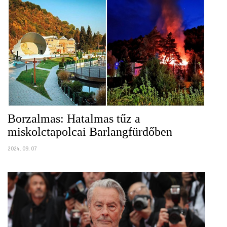
Borzalmas: Hatalmas tűz a
miskolctapolcai Barlangfürdőben
2024. 09. 07