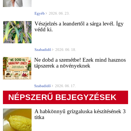
Egyéb
2026. 06. 23.
Vészjelzés a leandertől a sárga levél. Így
védd ki.
Szabadidő
2026. 06. 18.
Ne dobd a szemétbe! Ezek mind hasznos
tápszerek a növényeknek
Szabadidő
2026. 06. 17.
NÉPSZERŰ BEJEGYZÉSEK
A habkönnyű grízgaluska készítésének 3
titka