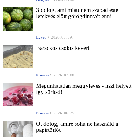
3 dolog, ami miatt nem szabad este
lefekvés előtt görögdinnyét enni
Egyéb
2026. 07. 09.
Barackos csokis kevert
Konyha
2026. 07. 08.
Megunhatatlan meggyleves - liszt helyett
így sűrítsd!
Konyha
2026. 06. 25.
Öt dolog, amire soha ne használd a
papírtörlőt