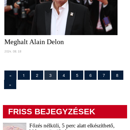
Meghalt Alain Delon
2024. 08. 18
«
1
2
3
4
5
6
7
8
»
FRISS BEJEGYZÉSEK
Főzés nélküli, 5 perc alatt elkészíthető,