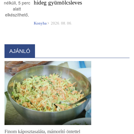
hideg gyümölcsleves
Konyha
2026. 08. 06.
AJÁNLÓ
Finom káposztasaláta, mámorító öntettel