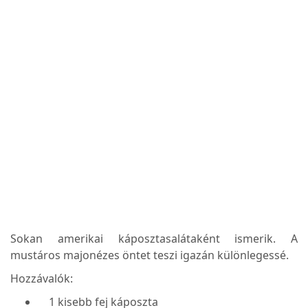
Sokan amerikai káposztasalátaként ismerik. A
mustáros majonézes öntet teszi igazán különlegessé.
Hozzávalók:
1 kisebb fej káposzta