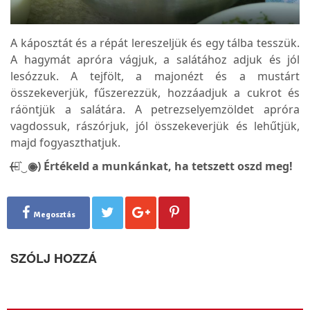
A káposztát és a répát lereszeljük és egy tálba tesszük.
A hagymát apróra vágjuk, a salátához adjuk és jól
lesózzuk. A tejfölt, a majonézt és a mustárt
összekeverjük, fűszerezzük, hozzáadjuk a cukrot és
ráöntjük a salátára. A petrezselyemzöldet apróra
vagdossuk, rászórjuk, jól összekeverjük és lehűtjük,
majd fogyaszthatjuk.
(̶◉͛‿◉̶) Értékeld a munkánkat, ha tetszett oszd meg!
Megosztás
SZÓLJ HOZZÁ