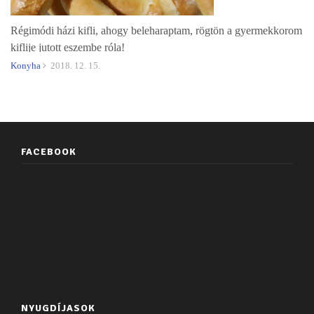
Régimódi házi kifli, ahogy beleharaptam, rögtön a gyermekkorom
kiflije jutott eszembe róla!
Konyha
2018. 12. 15.
FACEBOOK
NYUGDÍJASOK