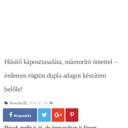
Hűsítő káposztasaláta, mámorító öntettel –
érdemes rögtön dupla adagot készíteni
belőle!
Konyha
2026. 05. 08.
Megosztás
Húsok mellé is jó, de önmagában is finom.