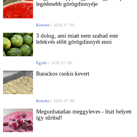
legédesebb görögdinnyéje
Konyha
2026. 07. 09.
3 dolog, ami miatt nem szabad este
lefekvés előtt görögdinnyét enni
Egyéb
2026. 07. 09.
Barackos csokis kevert
Konyha
2026. 07. 08.
Megunhatatlan meggyleves - liszt helyett
így sűrítsd!