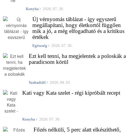
Konyha
2026. 07. 30.
Új vérnyomás táblázat - így egyszerű
megállapítani, hogy életkortól függően
mik a jó, a még elfogadható és a kritikus
értékek
Egészség
2026. 07. 30.
Ezt kell tenni, ha megjelentek a poloskák a
paradicsom körül
Szabadidő
2026. 08. 05.
Kati vagy Kata szelet - régi kipróbált recept
Konyha
2026. 07. 30.
Főzés nélküli, 5 perc alatt elkészíthető,