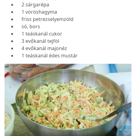
2 sárgarépa
1 vöröshagyma
friss petrezselyemzöld
só, bors
1 teáskanál cukor
3 evőkanál tejföl
4 evőkanál majonéz
1 teáskanál édes mustár