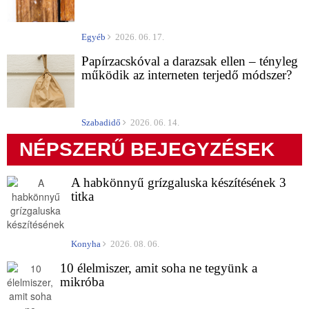
Egyéb
2026. 06. 17.
Papírzacskóval a darazsak ellen – tényleg
működik az interneten terjedő módszer?
Szabadidő
2026. 06. 14.
NÉPSZERŰ BEJEGYZÉSEK
A habkönnyű grízgaluska készítésének 3
titka
Konyha
2026. 08. 06.
10 élelmiszer, amit soha ne tegyünk a
mikróba