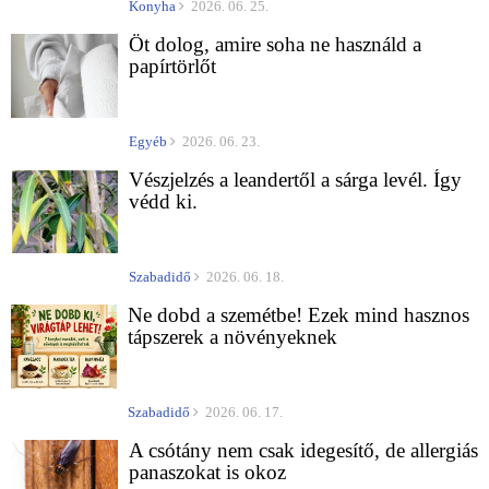
Konyha
2026. 06. 25.
Öt dolog, amire soha ne használd a
papírtörlőt
Egyéb
2026. 06. 23.
Vészjelzés a leandertől a sárga levél. Így
védd ki.
Szabadidő
2026. 06. 18.
Ne dobd a szemétbe! Ezek mind hasznos
tápszerek a növényeknek
Szabadidő
2026. 06. 17.
A csótány nem csak idegesítő, de allergiás
panaszokat is okoz