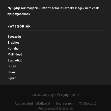
Nyugdíjasok magazin - információk és érdekességek nem csak
nyugdíjasoknak.
KATEGÓRIÁK
Egészség
Érdekes
Konyha
Múltidéző
Szabadidő
Hobbi
Hírek
Egyéb
2026. Copyright © Nyugdíjasok
Adatvédelmi nyilatkozat
Impresszum
Tájékoztató
Felhasználási feltételek