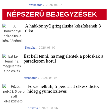
Szabadidő
2026. 06. 14.
NÉPSZERŰ BEJEGYZÉSEK
A habkönnyű grízgaluska készítésének 3
titka
Konyha
2026. 08. 06.
Ezt kell tenni, ha megjelentek a poloskák a
paradicsom körül
Szabadidő
2026. 08. 05.
Főzés nélküli, 5 perc alatt elkészíthető,
hideg gyümölcsleves
Konyha
2026. 08. 06.