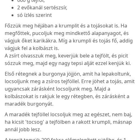
2 evőkanál sertészsír,
só ízlés szerint
Főzzük meg héjában a krumplit és a tojásokat is. Ha
megfőttek, pucoljuk meg mindkettő alapanyagot, és
vágjuk őket karikákra. Míg a krumpli és tojás fő, addig
vágjuk fel a kolbászt is.
A zsírt olvasszuk meg, keverjük bele a tejfölt, és picit
sózzuk meg, majd egy nagy tepsi alját ezzel kenjük ki.
Első rétegnek a burgonya jöjjön, amit ha lepakoltunk,
locsoljunk meg a zsíros tejföllel. Erre jöhet a tojás, amit
ugyancsak zárásként locsoljunk meg. Majd a
kolbászokat is rakjuk le egy rétegben, és zárásként a
maradék burgonyát.
A maradék tejföllel locsoljuk meg az egészet, nem baj,
ha kicsit 'tocsog' a tejfölben a rakott krumpli, másnap
annál jobb lesz.
A tepsit tegyük 200 fokra előmelegített sütőbe, és 1