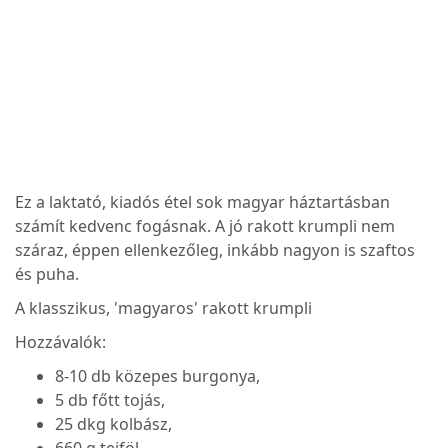
Ez a laktató, kiadós étel sok magyar háztartásban
számít kedvenc fogásnak. A jó rakott krumpli nem
száraz, éppen ellenkezőleg, inkább nagyon is szaftos
és puha.
A klasszikus, 'magyaros' rakott krumpli
Hozzávalók:
8-10 db közepes burgonya,
5 db főtt tojás,
25 dkg kolbász,
660 g tejföl,