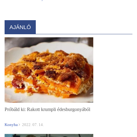
AJÁNLÓ
Próbáld ki: Rakott krumpli édesburgonyából
Konyha
2022. 07. 14.