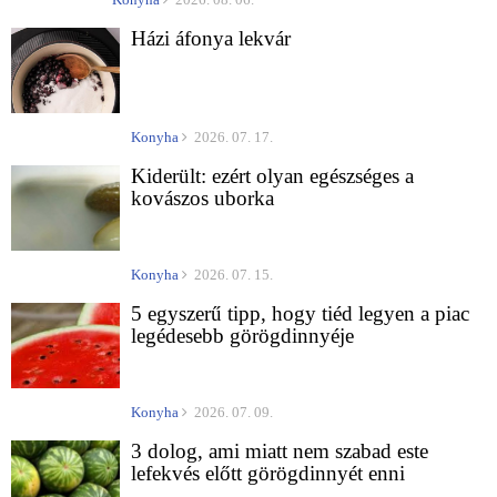
Házi áfonya lekvár
Konyha
2026. 07. 17.
Kiderült: ezért olyan egészséges a
kovászos uborka
Konyha
2026. 07. 15.
5 egyszerű tipp, hogy tiéd legyen a piac
legédesebb görögdinnyéje
Konyha
2026. 07. 09.
3 dolog, ami miatt nem szabad este
lefekvés előtt görögdinnyét enni