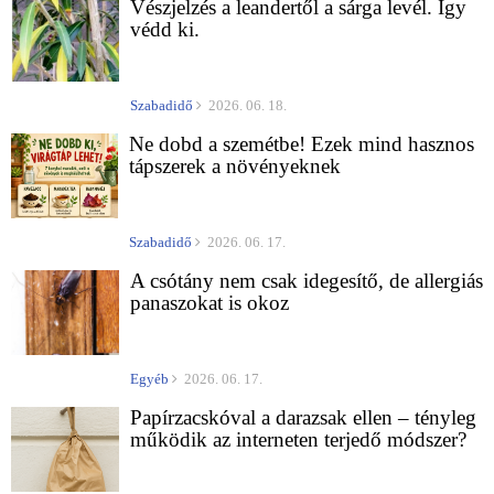
Vészjelzés a leandertől a sárga levél. Így
védd ki.
Szabadidő
2026. 06. 18.
Ne dobd a szemétbe! Ezek mind hasznos
tápszerek a növényeknek
Szabadidő
2026. 06. 17.
A csótány nem csak idegesítő, de allergiás
panaszokat is okoz
Egyéb
2026. 06. 17.
Papírzacskóval a darazsak ellen – tényleg
működik az interneten terjedő módszer?