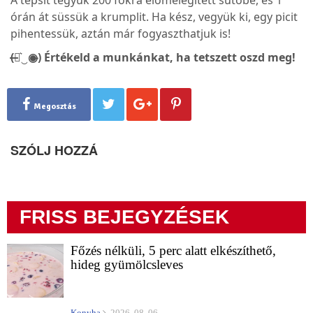
órán át süssük a krumplit. Ha kész, vegyük ki, egy picit
pihentessük, aztán már fogyaszthatjuk is!
(̶◉͛‿◉̶) Értékeld a munkánkat, ha tetszett oszd meg!
Megosztás
SZÓLJ HOZZÁ
FRISS BEJEGYZÉSEK
Főzés nélküli, 5 perc alatt elkészíthető,
hideg gyümölcsleves
Konyha
2026. 08. 06.