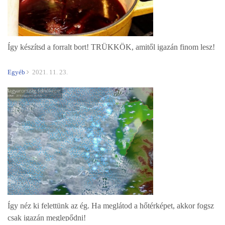
Így készítsd a forralt bort! TRÜKKÖK, amitől igazán finom lesz!
Egyéb
2021. 11. 23.
Így néz ki felettünk az ég. Ha meglátod a hőtérképet, akkor fogsz
csak igazán meglepődni!