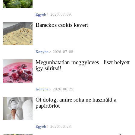
Egyéb
2026. 07. 09.
Barackos csokis kevert
Konyha
2026. 07. 08.
Megunhatatlan meggyleves - liszt helyett
így sűrítsd!
Konyha
2026. 06. 25.
Öt dolog, amire soha ne használd a
papírtörlőt
Egyéb
2026. 06. 23.