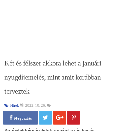
Két és félszer akkora lehet a januári
nyugdíjemelés, mint amit korábban
terveztek
Hírek
2022. 10. 26.
Megosztás
Az érdekképviseletek szerint ez is kevés.