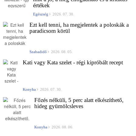
értékek
Egészség
2026. 07. 30.
Ezt kell tenni, ha megjelentek a poloskák a
paradicsom körül
Szabadidő
2026. 08. 05.
Kati vagy Kata szelet - régi kipróbált recept
Konyha
2026. 07. 30.
Főzés nélküli, 5 perc alatt elkészíthető,
hideg gyümölcsleves
Konyha
2026. 08. 06.