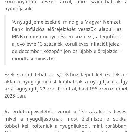
kormányinfón beszélt arról, mire számíthatnak a
nyugdíjasok:
'A nyugdíjemeléseknél mindig a Magyar Nemzeti
Bank inflációs előrejelzését vesszük alapul, az
MNB minden negyedévben közli ezt, a legutóbbi
a jövő évre 13 százalék körüli éves inflációt jelez -
de december közepén jön az újabb előrejelzés' -
mondta a miniszter.
Ezek szerint tehát az 5,2 %-hoz képet két és félszer
akkora nyugdíjemelést kaphatnak a nyugdíjasok. Így
az átlagnyugdíj 22 ezer forinttal, havi 196 ezerre nőhet
2023-ban.
Az érdekképviseletek szerint a 13 százalék is kevés,
mivel a nyugdíjasoknak most élelmiszerre sokkal
többet kell költeniük a nyugdíjukból, mint korábban.