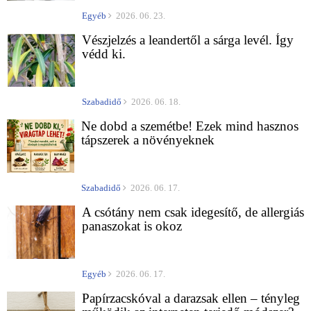
Egyéb
2026. 06. 23.
Vészjelzés a leandertől a sárga levél. Így
védd ki.
Szabadidő
2026. 06. 18.
Ne dobd a szemétbe! Ezek mind hasznos
tápszerek a növényeknek
Szabadidő
2026. 06. 17.
A csótány nem csak idegesítő, de allergiás
panaszokat is okoz
Egyéb
2026. 06. 17.
Papírzacskóval a darazsak ellen – tényleg