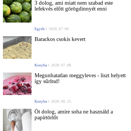
3 dolog, ami miatt nem szabad este
lefekvés előtt görögdinnyét enni
Egyéb
2026. 07. 09.
Barackos csokis kevert
Konyha
2026. 07. 08.
Megunhatatlan meggyleves - liszt helyett
így sűrítsd!
Konyha
2026. 06. 25.
Öt dolog, amire soha ne használd a
papírtörlőt