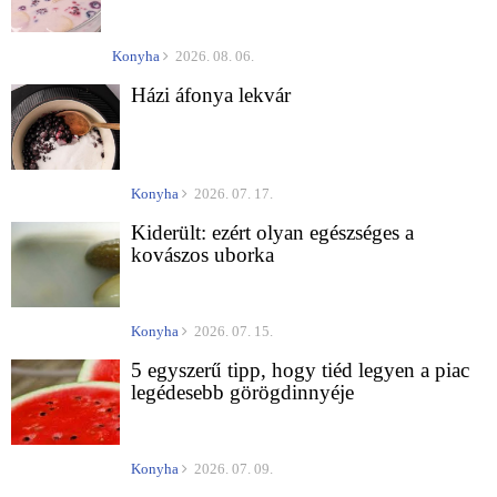
Konyha
2026. 08. 06.
Házi áfonya lekvár
Konyha
2026. 07. 17.
Kiderült: ezért olyan egészséges a
kovászos uborka
Konyha
2026. 07. 15.
5 egyszerű tipp, hogy tiéd legyen a piac
legédesebb görögdinnyéje
Konyha
2026. 07. 09.