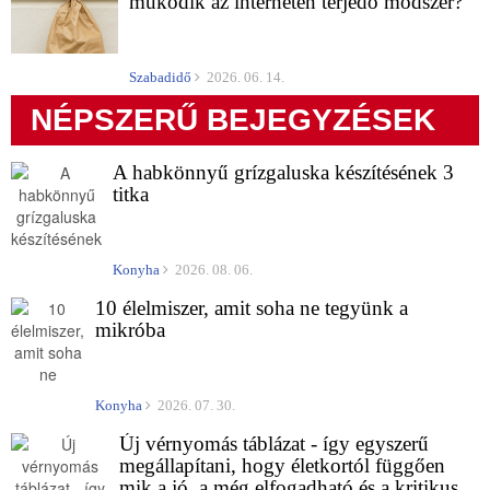
működik az interneten terjedő módszer?
Szabadidő
2026. 06. 14.
NÉPSZERŰ BEJEGYZÉSEK
A habkönnyű grízgaluska készítésének 3
titka
Konyha
2026. 08. 06.
10 élelmiszer, amit soha ne tegyünk a
mikróba
Konyha
2026. 07. 30.
Új vérnyomás táblázat - így egyszerű
megállapítani, hogy életkortól függően
mik a jó, a még elfogadható és a kritikus