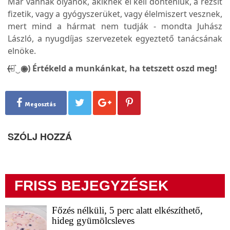
Már vannak olyanok, akiknek el kell dönteniük, a rezsit
fizetik, vagy a gyógyszerüket, vagy élelmiszert vesznek,
mert mind a hármat nem tudják - mondta Juhász
László, a nyugdíjas szervezetek egyeztető tanácsának
elnöke.
(̶◉͛‿◉̶) Értékeld a munkánkat, ha tetszett oszd meg!
Megosztás
SZÓLJ HOZZÁ
FRISS BEJEGYZÉSEK
Főzés nélküli, 5 perc alatt elkészíthető,
hideg gyümölcsleves