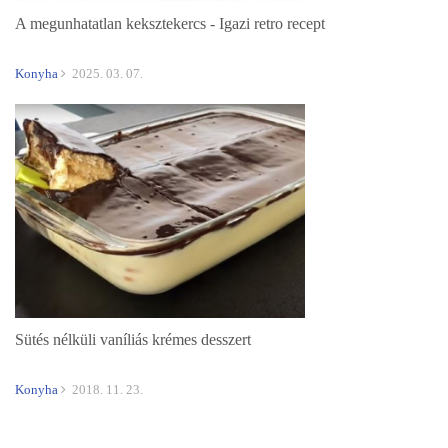
A megunhatatlan keksztekercs - Igazi retro recept
Konyha
2025. 03. 07.
Sütés nélküli vaníliás krémes desszert
Konyha
2018. 11. 23.