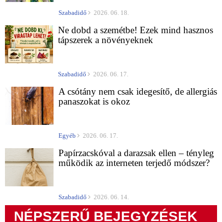
Szabadidő
2026. 06. 18.
Ne dobd a szemétbe! Ezek mind hasznos
tápszerek a növényeknek
Szabadidő
2026. 06. 17.
A csótány nem csak idegesítő, de allergiás
panaszokat is okoz
Egyéb
2026. 06. 17.
Papírzacskóval a darazsak ellen – tényleg
működik az interneten terjedő módszer?
Szabadidő
2026. 06. 14.
NÉPSZERŰ BEJEGYZÉSEK