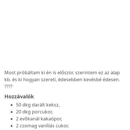
Most próbáltam ki én is először. szerintem ez az alap
kb. és ki hogyan szereti, édesebben kevésbé édesen.
????
Hozzávalók
50 dkg darált keksz,
20 dkg porcukor,
2 evőkanál kakaópor,
2 csomag vaníliás cukor,