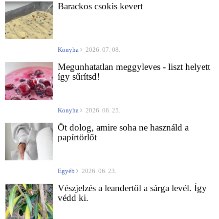
Barackos csokis kevert
Konyha
2026. 07. 08.
Megunhatatlan meggyleves - liszt helyett
így sűrítsd!
Konyha
2026. 06. 25.
Öt dolog, amire soha ne használd a
papírtörlőt
Egyéb
2026. 06. 23.
Vészjelzés a leandertől a sárga levél. Így
védd ki.