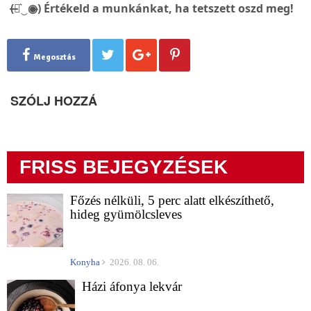
(̶◉͛‿◉̶) Értékeld a munkánkat, ha tetszett oszd meg!
Megosztás
SZÓLJ HOZZÁ
FRISS BEJEGYZÉSEK
Főzés nélküli, 5 perc alatt elkészíthető,
hideg gyümölcsleves
Konyha
2026. 08. 06.
Házi áfonya lekvár