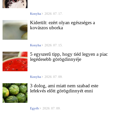
Konyha
2026. 07. 17.
Kiderült: ezért olyan egészséges a
kovászos uborka
Konyha
2026. 07. 15.
5 egyszerű tipp, hogy tiéd legyen a piac
legédesebb görögdinnyéje
Konyha
2026. 07. 09.
3 dolog, ami miatt nem szabad este
lefekvés előtt görögdinnyét enni
Egyéb
2026. 07. 09.