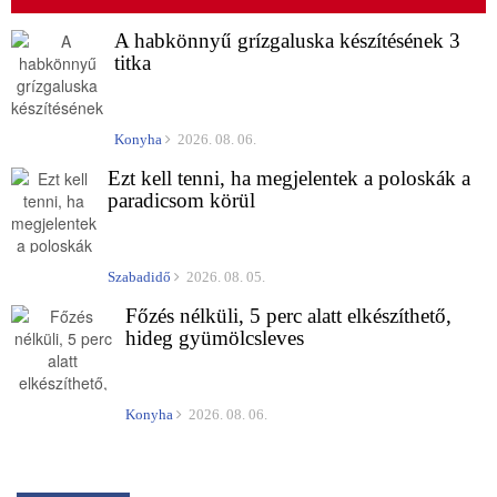
A habkönnyű grízgaluska készítésének 3
titka
Konyha
2026. 08. 06.
Ezt kell tenni, ha megjelentek a poloskák a
paradicsom körül
Szabadidő
2026. 08. 05.
Főzés nélküli, 5 perc alatt elkészíthető,
hideg gyümölcsleves
Konyha
2026. 08. 06.