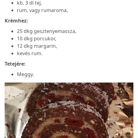
kb. 3 dl tej,
rum, vagy rumaroma,
Krémhez:
25 dkg gesztenyemassza,
10 dkg porcukor,
12 dkg margarin,
kevés rum.
Tetejére:
Meggy.