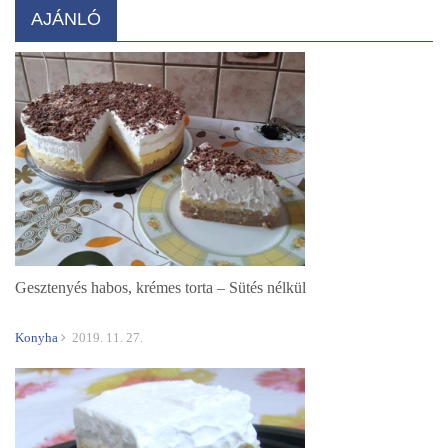
AJÁNLÓ
Gesztenyés habos, krémes torta – Sütés nélkül
Konyha
2019. 11. 27.