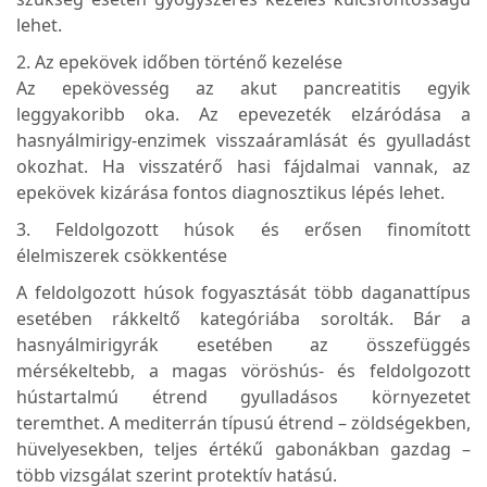
lehet.
2. Az epekövek időben történő kezelése
Az epekövesség az akut pancreatitis egyik
leggyakoribb oka. Az epevezeték elzáródása a
hasnyálmirigy-enzimek visszaáramlását és gyulladást
okozhat. Ha visszatérő hasi fájdalmai vannak, az
epekövek kizárása fontos diagnosztikus lépés lehet.
3. Feldolgozott húsok és erősen finomított
élelmiszerek csökkentése
A feldolgozott húsok fogyasztását több daganattípus
esetében rákkeltő kategóriába sorolták. Bár a
hasnyálmirigyrák esetében az összefüggés
mérsékeltebb, a magas vöröshús- és feldolgozott
hústartalmú étrend gyulladásos környezetet
teremthet. A mediterrán típusú étrend – zöldségekben,
hüvelyesekben, teljes értékű gabonákban gazdag –
több vizsgálat szerint protektív hatású.