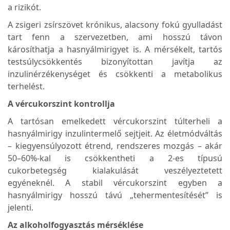
a rizikót.
A zsigeri zsírszövet krónikus, alacsony fokú gyulladást
tart fenn a szervezetben, ami hosszú távon
károsíthatja a hasnyálmirigyet is. A mérsékelt, tartós
testsúlycsökkentés bizonyítottan javítja az
inzulinérzékenységet és csökkenti a metabolikus
terhelést.
A vércukorszint kontrollja
A tartósan emelkedett vércukorszint túlterheli a
hasnyálmirigy inzulintermelő sejtjeit. Az életmódváltás
– kiegyensúlyozott étrend, rendszeres mozgás – akár
50–60%-kal is csökkentheti a 2-es típusú
cukorbetegség kialakulását veszélyeztetett
egyéneknél. A stabil vércukorszint egyben a
hasnyálmirigy hosszú távú „tehermentesítését” is
jelenti.
Az alkoholfogyasztás mérséklése