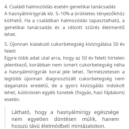
4. Családi halmozódás esetén genetikai tanácsadás
A hasnyálmirigyrák kb. 5–10%-a örökletes tényezőkhöz
köthető. Ha a családban halmozódás tapasztalható, a
genetikai tanácsadás és a célzott szűrés életmentő
lehet.
5. Újonnan kialakuló cukorbetegség kivizsgálása 50 év
felett
Egyre több adat utal arra, hogy az 50 év felett hirtelen
jelentkező, korábban nem ismert cukorbetegség néha
a hasnyálmirigyrák korai jele lehet. Természetesen a
legtöbb újonnan diagnosztizált cukorbetegség nem
daganatos eredetű, de a gyors kivizsgálás indokolt
lehet, különösen egyéb tünetek (fogyás, hasi fájdalom)
esetén.
Látható, hogy a hasnyálmirigy egészsége
nem egyetlen döntésen múlik, hanem
hosszú távú életmódbeli mintázatokon.