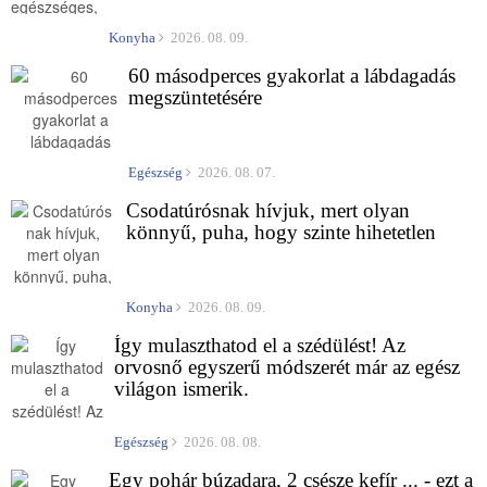
Konyha
2026. 08. 09.
60 másodperces gyakorlat a lábdagadás
megszüntetésére
Egészség
2026. 08. 07.
Csodatúrósnak hívjuk, mert olyan
könnyű, puha, hogy szinte hihetetlen
Konyha
2026. 08. 09.
Így mulaszthatod el a szédülést! Az
orvosnő egyszerű módszerét már az egész
világon ismerik.
Egészség
2026. 08. 08.
Egy pohár búzadara, 2 csésze kefír ... - ezt a