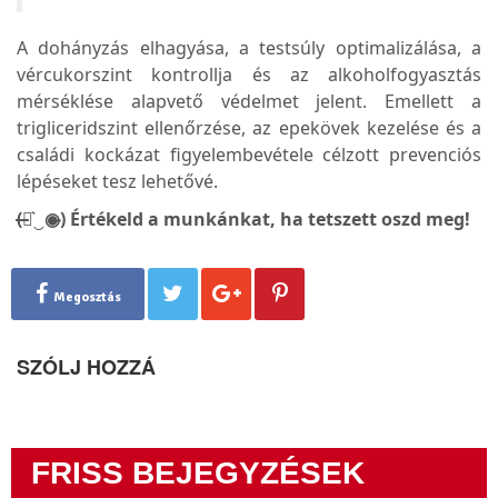
A dohányzás elhagyása, a testsúly optimalizálása, a
vércukorszint kontrollja és az alkoholfogyasztás
mérséklése alapvető védelmet jelent. Emellett a
trigliceridszint ellenőrzése, az epekövek kezelése és a
családi kockázat figyelembevétele célzott prevenciós
lépéseket tesz lehetővé.
(̶◉͛‿◉̶) Értékeld a munkánkat, ha tetszett oszd meg!
Megosztás
SZÓLJ HOZZÁ
FRISS BEJEGYZÉSEK