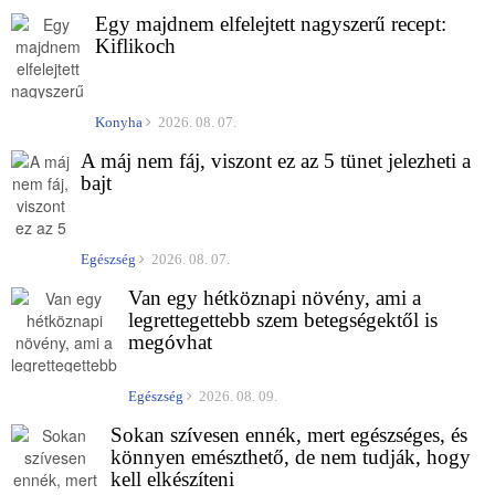
Egy majdnem elfelejtett nagyszerű recept:
Kiflikoch
Konyha
2026. 08. 07.
A máj nem fáj, viszont ez az 5 tünet jelezheti a
bajt
Egészség
2026. 08. 07.
Van egy hétköznapi növény, ami a
legrettegettebb szem betegségektől is
megóvhat
Egészség
2026. 08. 09.
Sokan szívesen ennék, mert egészséges, és
könnyen emészthető, de nem tudják, hogy
kell elkészíteni