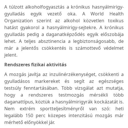
A túlzott alkoholfogyasztás a krónikus hasnyálmirigy-
gyulladás egyik vezető oka. A World Health
Organization szerint az alkohol közvetlen toxikus
hatást gyakorol a hasnyálmirigy-sejtekre. A krónikus
gyulladás pedig a daganatképződés egyik előszobája
lehet. A teljes absztinencia a legbiztonságosabb, de
már a jelentős csökkentés is számottevő védelmet
jelent.
Rendszeres fizikai aktivitás
A mozgás javítja az inzulinérzékenységet, csökkenti a
gyulladásos markereket és segít az egészséges
testsúly fenntartásában. Több vizsgálat azt mutatja,
hogy a rendszeres testmozgás mérsékli több
daganattípus, köztük a hasnyálmirigyrák kockázatát is.
Nem extrém sportteljesítményről van szó: heti
legalább 150 perc közepes intenzitású mozgás már
mérhető előnyökkel jár.