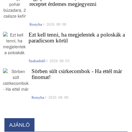
receptet érdemes megjegyezni
Konyha
2026. 08. 08.
Ezt kell tenni, ha megjelentek a poloskák a
paradicsom körül
Szabadidő
2026. 08. 05.
Sörben sült csirkecombok - Ha ettél már
finomat!
Konyha
2026. 08. 08.
AJÁNLÓ