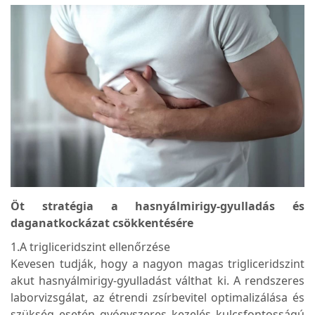
Öt stratégia a hasnyálmirigy-gyulladás és
daganatkockázat csökkentésére
1.A trigliceridszint ellenőrzése
Kevesen tudják, hogy a nagyon magas trigliceridszint
akut hasnyálmirigy-gyulladást válthat ki. A rendszeres
laborvizsgálat, az étrendi zsírbevitel optimalizálása és
szükség esetén gyógyszeres kezelés kulcsfontosságú