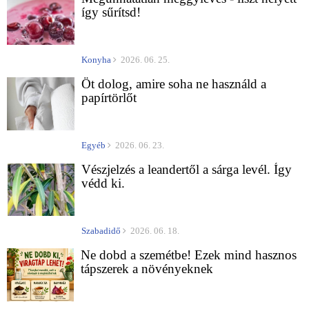
így sűrítsd!
Konyha
2026. 06. 25.
Öt dolog, amire soha ne használd a
papírtörlőt
Egyéb
2026. 06. 23.
Vészjelzés a leandertől a sárga levél. Így
védd ki.
Szabadidő
2026. 06. 18.
Ne dobd a szemétbe! Ezek mind hasznos
tápszerek a növényeknek