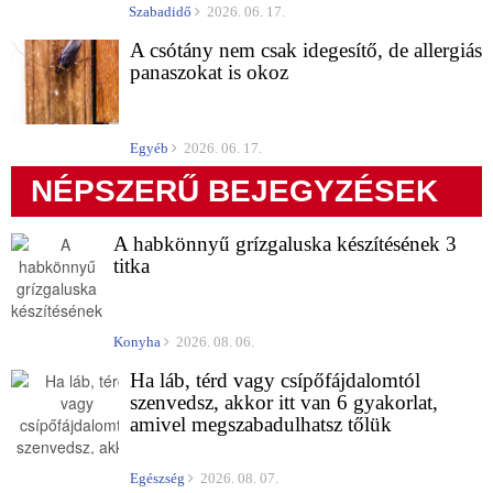
Szabadidő
2026. 06. 17.
A csótány nem csak idegesítő, de allergiás
panaszokat is okoz
Egyéb
2026. 06. 17.
NÉPSZERŰ BEJEGYZÉSEK
A habkönnyű grízgaluska készítésének 3
titka
Konyha
2026. 08. 06.
Ha láb, térd vagy csípőfájdalomtól
szenvedsz, akkor itt van 6 gyakorlat,
amivel megszabadulhatsz tőlük
Egészség
2026. 08. 07.