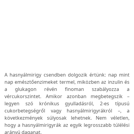
A hasnyálmirigy csendben dolgozik értünk: nap mint
nap emésztőenzimeket termel, miközben az inzulin és
a glukagon révén finoman szabályozza a
vércukorszintet. Amikor azonban megbetegszik –
legyen szó krónikus gyulladásról, 2-es típusú
cukorbetegségről vagy hasnyálmirigyrákról –, a
következmények súlyosak lehetnek. Nem véletlen,
hogy a hasnyálmirigyrák az egyik legrosszabb túlélési
arányú daganat.