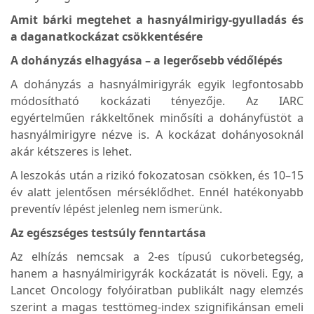
Amit bárki megtehet a hasnyálmirigy-gyulladás és
a daganatkockázat csökkentésére
A dohányzás elhagyása – a legerősebb védőlépés
A dohányzás a hasnyálmirigyrák egyik legfontosabb
módosítható kockázati tényezője. Az IARC
egyértelműen rákkeltőnek minősíti a dohányfüstöt a
hasnyálmirigyre nézve is. A kockázat dohányosoknál
akár kétszeres is lehet.
A leszokás után a rizikó fokozatosan csökken, és 10–15
év alatt jelentősen mérséklődhet. Ennél hatékonyabb
preventív lépést jelenleg nem ismerünk.
Az egészséges testsúly fenntartása
Az elhízás nemcsak a 2-es típusú cukorbetegség,
hanem a hasnyálmirigyrák kockázatát is növeli. Egy, a
Lancet Oncology folyóiratban publikált nagy elemzés
szerint a magas testtömeg-index szignifikánsan emeli