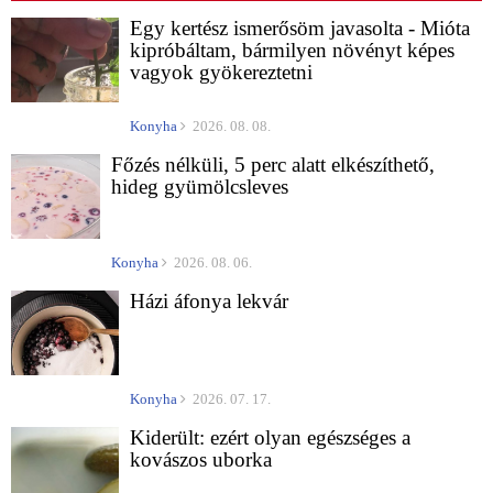
Egy kertész ismerősöm javasolta - Mióta
kipróbáltam, bármilyen növényt képes
vagyok gyökereztetni
Konyha
2026. 08. 08.
Főzés nélküli, 5 perc alatt elkészíthető,
hideg gyümölcsleves
Konyha
2026. 08. 06.
Házi áfonya lekvár
Konyha
2026. 07. 17.
Kiderült: ezért olyan egészséges a
kovászos uborka