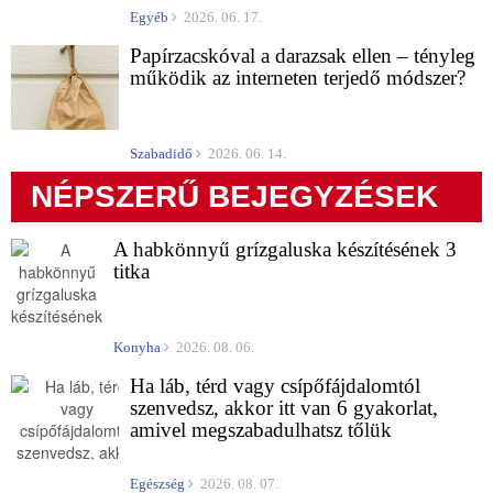
Egyéb
2026. 06. 17.
Papírzacskóval a darazsak ellen – tényleg
működik az interneten terjedő módszer?
Szabadidő
2026. 06. 14.
NÉPSZERŰ BEJEGYZÉSEK
A habkönnyű grízgaluska készítésének 3
titka
Konyha
2026. 08. 06.
Ha láb, térd vagy csípőfájdalomtól
szenvedsz, akkor itt van 6 gyakorlat,
amivel megszabadulhatsz tőlük
Egészség
2026. 08. 07.