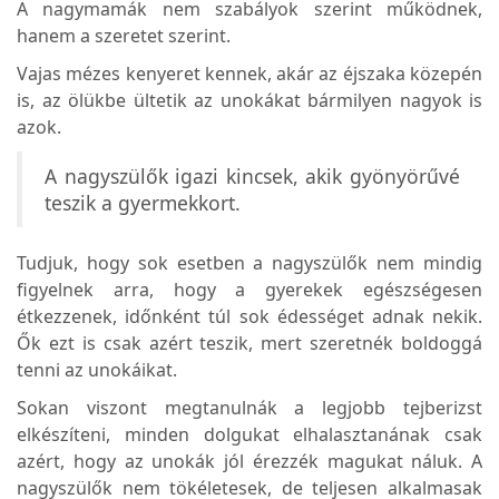
A nagymamák nem szabályok szerint működnek,
hanem a szeretet szerint.
Vajas mézes kenyeret kennek, akár az éjszaka közepén
is, az ölükbe ültetik az unokákat bármilyen nagyok is
azok.
A nagyszülők igazi kincsek, akik gyönyörűvé
teszik a gyermekkort.
Tudjuk, hogy sok esetben a nagyszülők nem mindig
figyelnek arra, hogy a gyerekek egészségesen
étkezzenek, időnként túl sok édességet adnak nekik.
Ők ezt is csak azért teszik, mert szeretnék boldoggá
tenni az unokáikat.
Sokan viszont megtanulnák a legjobb tejberizst
elkészíteni, minden dolgukat elhalasztanának csak
azért, hogy az unokák jól érezzék magukat náluk. A
nagyszülők nem tökéletesek, de teljesen alkalmasak