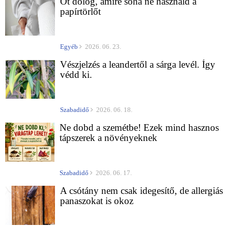
Öt dolog, amire soha ne használd a
papírtörlőt
Egyéb
2026. 06. 23.
Vészjelzés a leandertől a sárga levél. Így
védd ki.
Szabadidő
2026. 06. 18.
Ne dobd a szemétbe! Ezek mind hasznos
tápszerek a növényeknek
Szabadidő
2026. 06. 17.
A csótány nem csak idegesítő, de allergiás
panaszokat is okoz