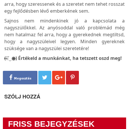
arra, hogy szeressenek és a szeretet nem tehet rosszat
egy fejlődésben lévő emberkének sem.
Sajnos nem mindenkinek jó a kapcsolata a
nagyszülőkkel. Az anyósoddal való problémád még
nem hatalmaz fel arra, hogy a gyerekednek megtiltsd,
hogy a nagyszüleivel legyen. Minden gyereknek
szüksége van a nagyszülei szeretetére!
(̶◉͛‿◉̶) Értékeld a munkánkat, ha tetszett oszd meg!
Megosztás
SZÓLJ HOZZÁ
FRISS BEJEGYZÉSEK