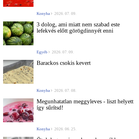
Konyha
2026. 07. 09.
3 dolog, ami miatt nem szabad este
lefekvés előtt görögdinnyét enni
Egyéb
2026. 07. 09.
Barackos csokis kevert
Konyha
2026. 07. 08.
Megunhatatlan meggyleves - liszt helyett
így sűrítsd!
Konyha
2026. 06. 25.