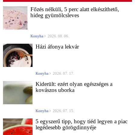
Főzés nélküli, 5 perc alatt elkészíthető,
hideg gyümölcsleves
Konyha
2026. 08. 06.
Házi áfonya lekvár
Konyha
2026. 07. 17.
Kiderült: ezért olyan egészséges a
kovászos uborka
Konyha
2026. 07. 15.
5 egyszerű tipp, hogy tiéd legyen a piac
legédesebb görögdinnyéje