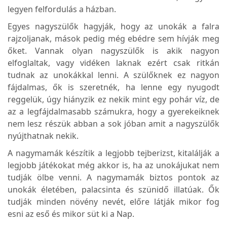
legyen felfordulás a házban.
Egyes nagyszülők hagyják, hogy az unokák a falra
rajzoljanak, mások pedig még ebédre sem hívják meg
őket. Vannak olyan nagyszülők is akik nagyon
elfoglaltak, vagy vidéken laknak ezért csak ritkán
tudnak az unokákkal lenni. A szülőknek ez nagyon
fájdalmas, ők is szeretnék, ha lenne egy nyugodt
reggelük, úgy hiányzik ez nekik mint egy pohár víz, de
az a legfájdalmasabb számukra, hogy a gyerekeiknek
nem lesz részük abban a sok jóban amit a nagyszülők
nyújthatnak nekik.
A nagymamák készítik a legjobb tejberizst, kitalálják a
legjobb játékokat még akkor is, ha az unokájukat nem
tudják ölbe venni. A nagymamák biztos pontok az
unokák életében, palacsinta és szünidő illatúak. Ők
tudják minden növény nevét, előre látják mikor fog
esni az eső és mikor süt ki a Nap.