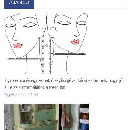
AJÁNLÓ
Egy ceruza és egy vonalzó segítségével bárki eldöntheti, hogy jól
áll-e az arcformájához a rövid haj
Egyéb
2019. 07. 09.