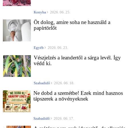
Konyha
2026. 06. 25.
Öt dolog, amire soha ne használd a
papírtörlőt
Egyéb
2026. 06. 23.
Vészjelzés a leandertől a sárga levél. Így
védd ki.
Szabadidő
2026. 06. 18.
Ne dobd a szemétbe! Ezek mind hasznos
tápszerek a növényeknek
Szabadidő
2026. 06. 17.