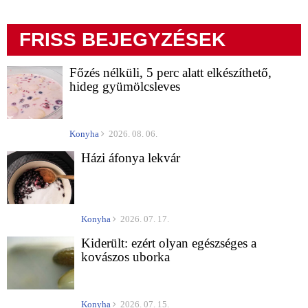
FRISS BEJEGYZÉSEK
Főzés nélküli, 5 perc alatt elkészíthető,
hideg gyümölcsleves
Konyha
2026. 08. 06.
Házi áfonya lekvár
Konyha
2026. 07. 17.
Kiderült: ezért olyan egészséges a
kovászos uborka
Konyha
2026. 07. 15.