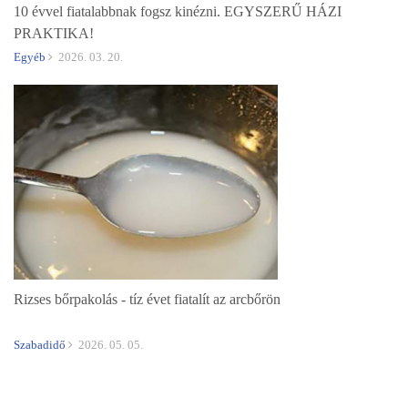
10 évvel fiatalabbnak fogsz kinézni. EGYSZERŰ HÁZI
PRAKTIKA!
Egyéb
2026. 03. 20.
Rizses bőrpakolás - tíz évet fiatalít az arcbőrön
Szabadidő
2026. 05. 05.