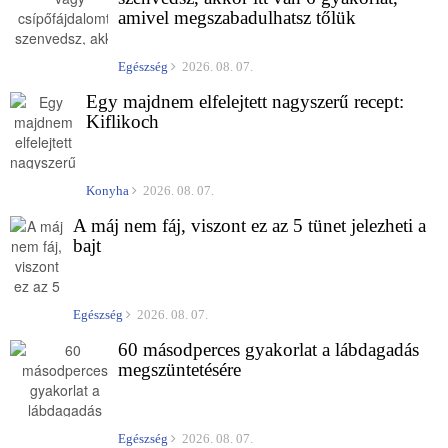
amivel megszabadulhatsz tőlük
Egészség
2026. 08. 07.
Egy majdnem elfelejtett nagyszerű recept:
Kiflikoch
Konyha
2026. 08. 07.
A máj nem fáj, viszont ez az 5 tünet jelezheti a
bajt
Egészség
2026. 08. 07.
60 másodperces gyakorlat a lábdagadás
megszüntetésére
Egészség
2026. 08. 07.