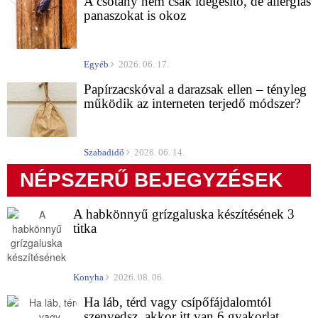
A csótány nem csak idegesítő, de allergiás
panaszokat is okoz
Egyéb
2026. 06. 17.
Papírzacskóval a darazsak ellen – tényleg
működik az interneten terjedő módszer?
Szabadidő
2026. 06. 14.
NÉPSZERŰ BEJEGYZÉSEK
A habkönnyű grízgaluska készítésének 3
titka
Konyha
2026. 08. 06.
Ha láb, térd vagy csípőfájdalomtól
szenvedsz, akkor itt van 6 gyakorlat,