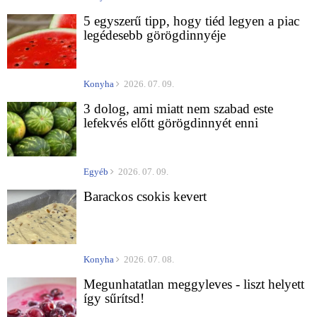
5 egyszerű tipp, hogy tiéd legyen a piac
legédesebb görögdinnyéje
Konyha
2026. 07. 09.
3 dolog, ami miatt nem szabad este
lefekvés előtt görögdinnyét enni
Egyéb
2026. 07. 09.
Barackos csokis kevert
Konyha
2026. 07. 08.
Megunhatatlan meggyleves - liszt helyett
így sűrítsd!