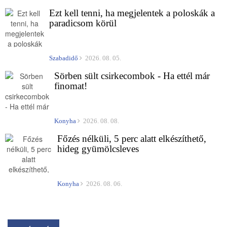
Ezt kell tenni, ha megjelentek a poloskák a
paradicsom körül
Szabadidő
2026. 08. 05.
Sörben sült csirkecombok - Ha ettél már
finomat!
Konyha
2026. 08. 08.
Főzés nélküli, 5 perc alatt elkészíthető,
hideg gyümölcsleves
Konyha
2026. 08. 06.