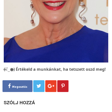
(̶◉͛‿◉̶) Értékeld a munkánkat, ha tetszett oszd meg!
Megosztás
SZÓLJ HOZZÁ