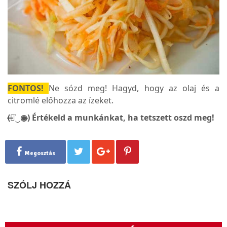
FONTOS!
Ne sózd meg! Hagyd, hogy az olaj és a
citromlé előhozza az ízeket.
(̶◉͛‿◉̶) Értékeld a munkánkat, ha tetszett oszd meg!
Megosztás
SZÓLJ HOZZÁ