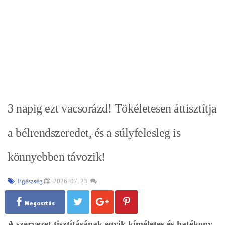
3 napig ezt vacsorázd! Tökéletesen áttisztítja
a bélrendszeredet, és a súlyfelesleg is
könnyebben távozik!
Egészség
2026. 07. 23.
Megosztás
A szervezet tisztításának egyik kíméletes és hatékony