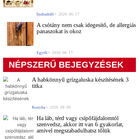
Szabadidő
2026. 06. 17.
A csótány nem csak idegesítő, de allergiás
panaszokat is okoz
Egyéb
2026. 06. 17.
NÉPSZERŰ BEJEGYZÉSEK
A habkönnyű grízgaluska készítésének 3
titka
Konyha
2026. 08. 06.
Ha láb, térd vagy csípőfájdalomtól
szenvedsz, akkor itt van 6 gyakorlat,
amivel megszabadulhatsz tőlük