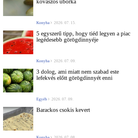
kovászos uborka
Konyha
2026. 07. 15.
5 egyszerű tipp, hogy tiéd legyen a piac
legédesebb görögdinnyéje
Konyha
2026. 07. 09.
3 dolog, ami miatt nem szabad este
lefekvés előtt görögdinnyét enni
Egyéb
2026. 07. 09.
Barackos csokis kevert
Konyha
2026. 07. 08.