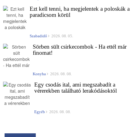
Ezt kell tenni, ha megjelentek a poloskák a
paradicsom körül
Szabadidő
2026. 08. 05.
Sörben sült csirkecombok - Ha ettél már
finomat!
Konyha
2026. 08. 08.
Egy csodás ital, ami megszabadít a
vérerekben található lerakódásoktól
Egyéb
2026. 08. 08.