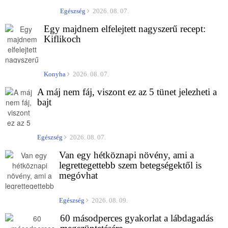
Egészség
2026. 08. 07.
Egy majdnem elfelejtett nagyszerű recept:
Kiflikoch
Konyha
2026. 08. 07.
A máj nem fáj, viszont ez az 5 tünet jelezheti a
bajt
Egészség
2026. 08. 07.
Van egy hétköznapi növény, ami a
legrettegettebb szem betegségektől is
megóvhat
Egészség
2026. 08. 09.
60 másodperces gyakorlat a lábdagadás