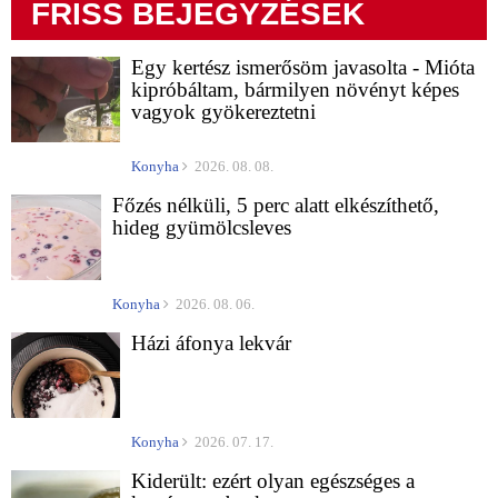
FRISS BEJEGYZÉSEK
Egy kertész ismerősöm javasolta - Mióta
kipróbáltam, bármilyen növényt képes
vagyok gyökereztetni
Konyha
2026. 08. 08.
Főzés nélküli, 5 perc alatt elkészíthető,
hideg gyümölcsleves
Konyha
2026. 08. 06.
Házi áfonya lekvár
Konyha
2026. 07. 17.
Kiderült: ezért olyan egészséges a