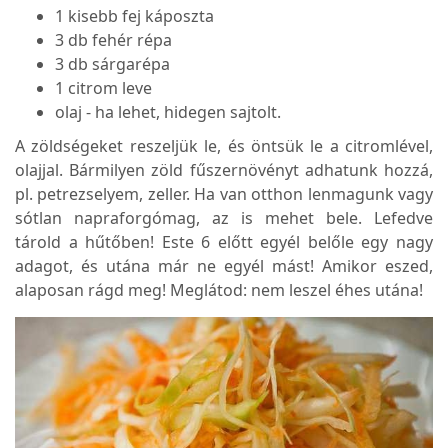
1 kisebb fej káposzta
3 db fehér répa
3 db sárgarépa
1 citrom leve
olaj - ha lehet, hidegen sajtolt.
A zöldségeket reszeljük le, és öntsük le a citromlével,
olajjal. Bármilyen zöld fűszernövényt adhatunk hozzá,
pl. petrezselyem, zeller. Ha van otthon lenmagunk vagy
sótlan napraforgómag, az is mehet bele. Lefedve
tárold a hűtőben! Este 6 előtt egyél belőle egy nagy
adagot, és utána már ne egyél mást! Amikor eszed,
alaposan rágd meg! Meglátod: nem leszel éhes utána!