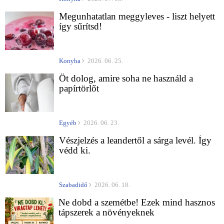
Megunhatatlan meggyleves - liszt helyett
így sűrítsd!
Konyha
2026. 06. 25.
Öt dolog, amire soha ne használd a
papírtörlőt
Egyéb
2026. 06. 23.
Vészjelzés a leandertől a sárga levél. Így
védd ki.
Szabadidő
2026. 06. 18.
Ne dobd a szemétbe! Ezek mind hasznos
tápszerek a növényeknek