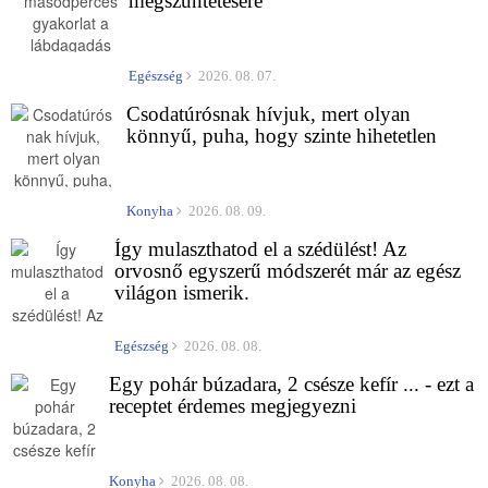
megszüntetésére
Egészség
2026. 08. 07.
Csodatúrósnak hívjuk, mert olyan
könnyű, puha, hogy szinte hihetetlen
Konyha
2026. 08. 09.
Így mulaszthatod el a szédülést! Az
orvosnő egyszerű módszerét már az egész
világon ismerik.
Egészség
2026. 08. 08.
Egy pohár búzadara, 2 csésze kefír ... - ezt a
receptet érdemes megjegyezni
Konyha
2026. 08. 08.