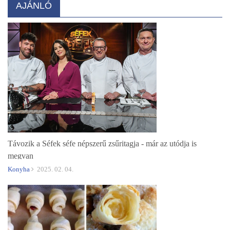
AJÁNLÓ
Távozik a Séfek séfe népszerű zsűritagja - már az utódja is
megvan
Konyha
2025. 02. 04.