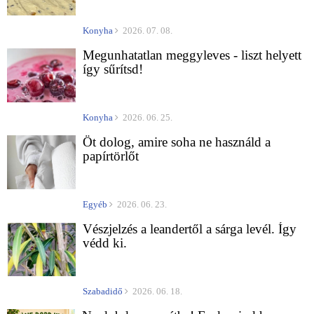
Konyha
2026. 07. 08.
Megunhatatlan meggyleves - liszt helyett
így sűrítsd!
Konyha
2026. 06. 25.
Öt dolog, amire soha ne használd a
papírtörlőt
Egyéb
2026. 06. 23.
Vészjelzés a leandertől a sárga levél. Így
védd ki.
Szabadidő
2026. 06. 18.