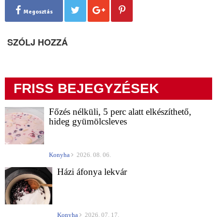
Megosztás
SZÓLJ HOZZÁ
FRISS BEJEGYZÉSEK
Főzés nélküli, 5 perc alatt elkészíthető,
hideg gyümölcsleves
Konyha
2026. 08. 06.
Házi áfonya lekvár
Konyha
2026. 07. 17.