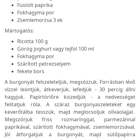
Füstölt paprika
Fokhagyma por
Zsemlemorzsa 3 ek
Mártogatós:
Ricotta 100 g
Görög joghurt vagy tejföl 100 ml
Fokhagyma por
Szárított petrezselyem
fekete bors
A burgonyát felszeleteljük, megsózzuk. Forrásban lévő
vízzel leöntjük, átkeverjük, lefedjük - 30 percig állni
hagyjuk. Papírtörlőre kiszedjük - a nedvességet
felitatjuk róla. A száraz burgonyaszeleteket egy
keverőtálba tesszük, majd meglocsoljuk olívaolajjal.
Megszórjuk friss rozmaringgal, parmezánnal
paprikával, szárított fokhagymával, zsemlemorzsával.
Jól átforgatjuk a burgonyát, majd sütőpapírra