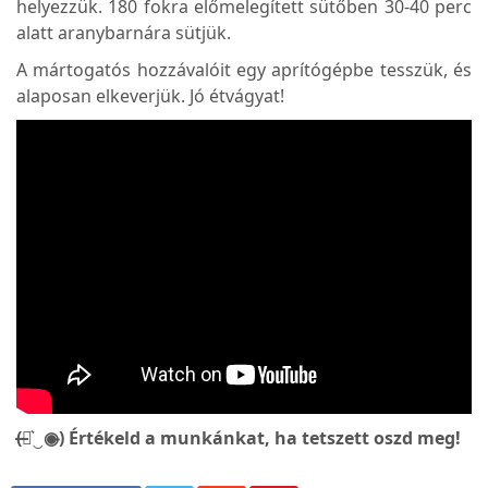
helyezzük. 180 fokra előmelegített sütőben 30-40 perc
alatt aranybarnára sütjük.
A mártogatós hozzávalóit egy aprítógépbe tesszük, és
alaposan elkeverjük. Jó étvágyat!
(̶◉͛‿◉̶) Értékeld a munkánkat, ha tetszett oszd meg!