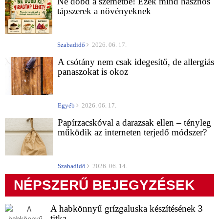
Ne dobd a szemétbe! Ezek mind hasznos
tápszerek a növényeknek
Szabadidő
2026. 06. 17.
A csótány nem csak idegesítő, de allergiás
panaszokat is okoz
Egyéb
2026. 06. 17.
Papírzacskóval a darazsak ellen – tényleg
működik az interneten terjedő módszer?
Szabadidő
2026. 06. 14.
NÉPSZERŰ BEJEGYZÉSEK
A habkönnyű grízgaluska készítésének 3
titka