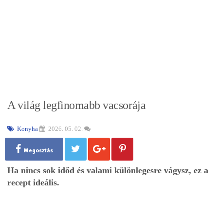
A világ legfinomabb vacsorája
Konyha
2026. 05. 02.
Megosztás
Ha nincs sok időd és valami különlegesre vágysz, ez a
recept ideális.