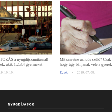
OZÁS a nyugdíjszámításnál! –
Mit szeretne az idős szülő? Csak 
tek, akik 1,2,3,4 gyermeket
hogy úgy bánjanak vele a gyerek
bánt velük!
9. 10. 10.
Egyéb
2019. 07. 08.
NYUGDÍJASOK