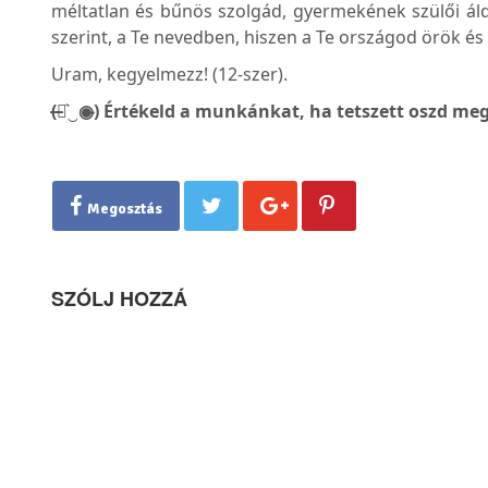
méltatlan és bűnös szolgád, gyermekének szülői áld
szerint, a Te nevedben, hiszen a Te országod örök é
Uram, kegyelmezz! (12-szer).
(̶◉͛‿◉̶) Értékeld a munkánkat, ha tetszett oszd meg
Megosztás
SZÓLJ HOZZÁ