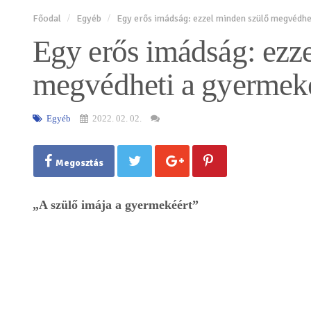
Főodal
Egyéb
Egy erős imádság: ezzel minden szülő megvédhe
Egy erős imádság: ezz
megvédheti a gyermek
Egyéb
2022. 02. 02.
Megosztás
„A szülő imája a gyermekéért”