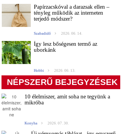
Papírzacskóval a darazsak ellen –
tényleg működik az interneten
terjedő módszer?
Szabadidő
2026. 06. 14.
Így lesz bőségesen termő az
uborkánk
Hobbi
2026. 06. 13.
NÉPSZERŰ BEJEGYZÉSEK
10 élelmiszer, amit soha ne tegyünk a
mikróba
Konyha
2026. 07. 30.
Új vérnyomás táblázat - így egyszerű