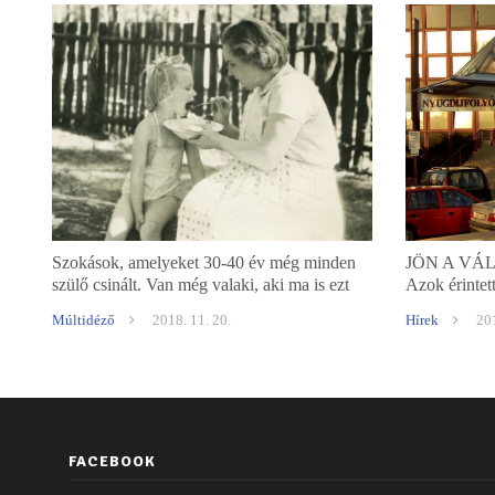
Szokások, amelyeket 30-40 év még minden
JÖN A VÁLT
szülő csinált. Van még valaki, aki ma is ezt
Azok érintet
teszi?
neveltek fel
Múltidéző
2018. 11. 20.
Hírek
201
FACEBOOK