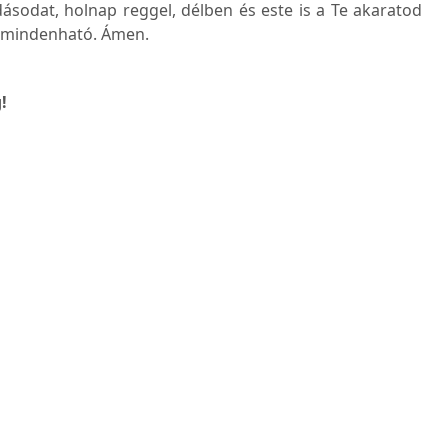
ásodat, holnap reggel, délben és este is a Te akaratod
s mindenható. Ámen.
!