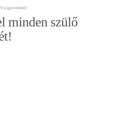
ti a gyermekét!
el minden szülő
ét!