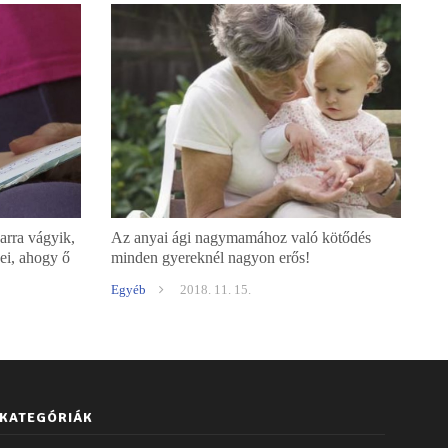
arra vágyik,
Az anyai ági nagymamához való kötődés
ei, ahogy ő
minden gyereknél nagyon erős!
Egyéb
2018. 11. 15.
KATEGÓRIÁK