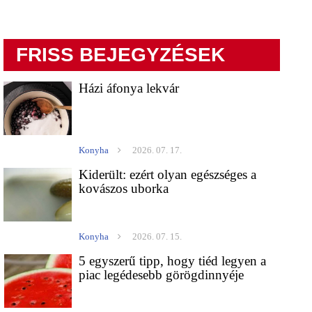
FRISS BEJEGYZÉSEK
Házi áfonya lekvár
Konyha
2026. 07. 17.
Kiderült: ezért olyan egészséges a
kovászos uborka
Konyha
2026. 07. 15.
5 egyszerű tipp, hogy tiéd legyen a
piac legédesebb görögdinnyéje