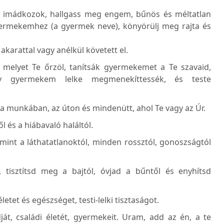
ád imádkozok, hallgass meg engem, bűnös és méltatlan
yermekemhez (a gyermek neve), könyörülj meg rajta és
karattal vagy anélkül követett el.
melyet Te őrzöl, tanítsák gyermekemet a Te szavaid,
gy gyermekem lelke megmenekíttessék, és teste
 a munkában, az úton és mindenütt, ahol Te vagy az Úr.
és a hiábavaló haláltól.
mint a láthatatlanoktól, minden rossztól, gonoszságtól
tisztítsd meg a bajtól, óvjad a bűntől és enyhítsd
tet és egészséget, testi-lelki tisztaságot.
át, családi életét, gyermekeit. Uram, add az én, a te