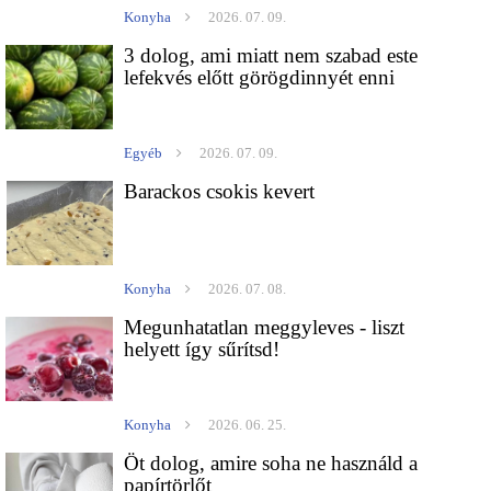
Konyha
2026. 07. 09.
3 dolog, ami miatt nem szabad este
lefekvés előtt görögdinnyét enni
Egyéb
2026. 07. 09.
Barackos csokis kevert
Konyha
2026. 07. 08.
Megunhatatlan meggyleves - liszt
helyett így sűrítsd!
Konyha
2026. 06. 25.
Öt dolog, amire soha ne használd a
papírtörlőt