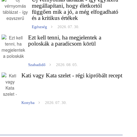
megállapítani, hogy életkortól
függően mik a jó, a még elfogadható
és a kritikus értékek
Egészség
2026. 07. 30.
Ezt kell tenni, ha megjelentek a
poloskák a paradicsom körül
Szabadidő
2026. 08. 05.
Kati vagy Kata szelet - régi kipróbált recept
Konyha
2026. 07. 30.