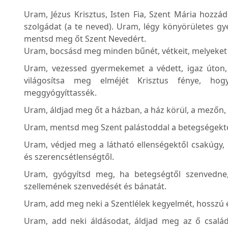
Uram, Jézus Krisztus, Isten Fia, Szent Mária hozz
szolgádat (a te neved). Uram, légy könyörületes g
mentsd meg őt Szent Nevedért.
Uram, bocsásd meg minden bűnét, vétkeit, melyeket a
Uram, vezessed gyermekemet a védett, igaz úton, 
világosítsa meg elméjét Krisztus fénye, ho
meggyógyíttassék.
Uram, áldjad meg őt a házban, a ház körül, a mezőn,
Uram, mentsd meg Szent palástoddal a betegségektől 
Uram, védjed meg a látható ellenségektől csakúgy, 
és szerencsétlenségtől.
Uram, gyógyítsd meg, ha betegségtől szenvedne, 
szellemének szenvedését és bánatát.
Uram, add meg neki a Szentlélek kegyelmét, hosszú éle
Uram, add neki áldásodat, áldjad meg az ő családj