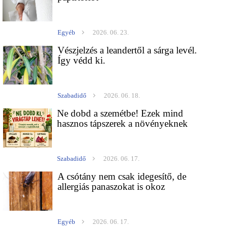
Egyéb
2026. 06. 23.
Vészjelzés a leandertől a sárga levél.
Így védd ki.
Szabadidő
2026. 06. 18.
Ne dobd a szemétbe! Ezek mind
hasznos tápszerek a növényeknek
Szabadidő
2026. 06. 17.
A csótány nem csak idegesítő, de
allergiás panaszokat is okoz
Egyéb
2026. 06. 17.