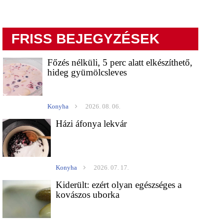
FRISS BEJEGYZÉSEK
Főzés nélküli, 5 perc alatt elkészíthető,
hideg gyümölcsleves
Konyha
2026. 08. 06.
Házi áfonya lekvár
Konyha
2026. 07. 17.
Kiderült: ezért olyan egészséges a
kovászos uborka