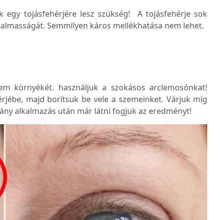
k egy tojásfehérjére lesz szükség! A tojásfehérje sok
rugalmasságát. Semmilyen káros mellékhatása nem lehet.
zem környékét. használjuk a szokásos arclemosónkat!
rjébe, majd borítsuk be vele a szemeinket. Várjuk míg
ny alkalmazás után már látni fogjuk az eredményt!