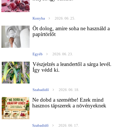
Konyha
2026. 06. 25.
Öt dolog, amire soha ne használd a
papírtörlőt
Egyéb
2026. 06. 23.
Vészjelzés a leandertől a sárga levél.
Így védd ki.
Szabadidő
2026. 06. 18.
Ne dobd a szemétbe! Ezek mind
hasznos tápszerek a növényeknek
Szabadidő
2026. 06. 17.