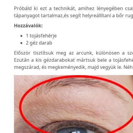
Próbáld ki ezt a technikát, amihez lényegében csa
tápanyagot tartalmaz,és segít helyreállítani a bőr 
Hozzávalók:
1 tojásfehérje
2 géz darab
Először tisztítsuk meg az arcunk, különösen a s
Ezután a kis gézdarabokat mártsuk bele a tojásfehé
megszárad, és megkeményedik, majd vegyük le. Néhá