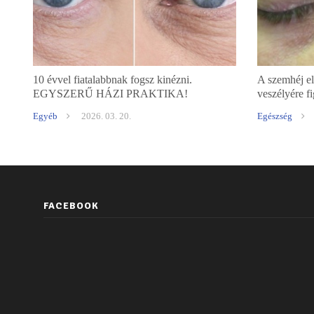
10 évvel fiatalabbnak fogsz kinézni.
A szemhéj el
EGYSZERŰ HÁZI PRAKTIKA!
veszélyére f
Egyéb
2026. 03. 20.
Egészség
FACEBOOK