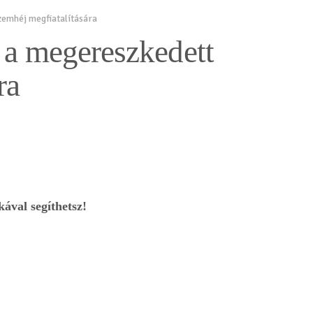
zemhéj megfiatalítására
 a megereszkedett
ra
ával segíthetsz!