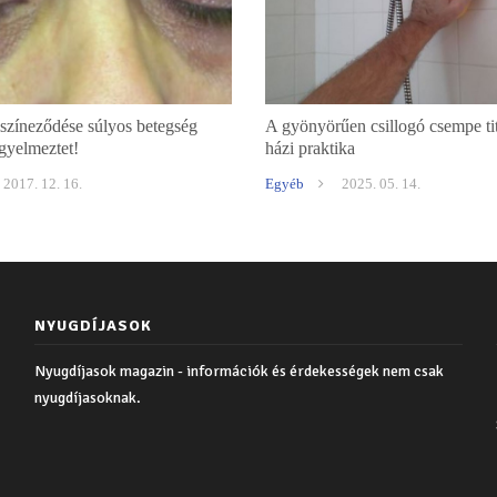
színeződése súlyos betegség
A gyönyörűen csillogó csempe ti
igyelmeztet!
házi praktika
2017. 12. 16.
Egyéb
2025. 05. 14.
NYUGDÍJASOK
Nyugdíjasok magazin - információk és érdekességek nem csak
nyugdíjasoknak.