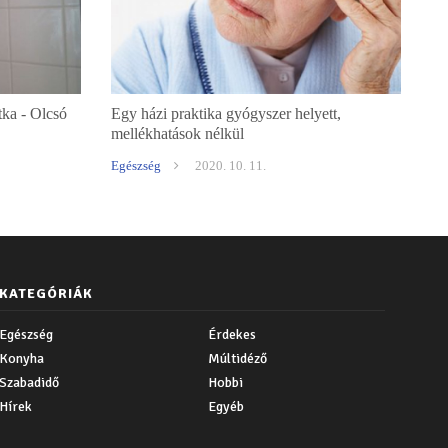
tka - Olcsó
Egy házi praktika gyógyszer helyett,
mellékhatások nélkül
Egészség
2020. 10. 11.
KATEGÓRIÁK
Egészség
Érdekes
Konyha
Múltidéző
Szabadidő
Hobbi
Hírek
Egyéb