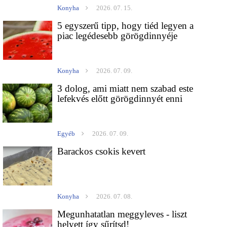
Konyha
2026. 07. 15.
5 egyszerű tipp, hogy tiéd legyen a
piac legédesebb görögdinnyéje
Konyha
2026. 07. 09.
3 dolog, ami miatt nem szabad este
lefekvés előtt görögdinnyét enni
Egyéb
2026. 07. 09.
Barackos csokis kevert
Konyha
2026. 07. 08.
Megunhatatlan meggyleves - liszt
helyett így sűrítsd!