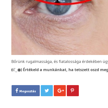
Bőrünk rugalmassága, és fiatalossága érdekében ügye
(̶◉͛‿◉̶) Értékeld a munkánkat, ha tetszett oszd meg
Megosztás