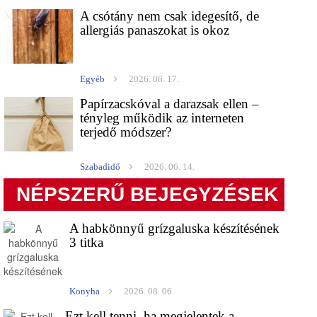
A csótány nem csak idegesítő, de
allergiás panaszokat is okoz
Egyéb
2026. 06. 17.
Papírzacskóval a darazsak ellen –
tényleg működik az interneten
terjedő módszer?
Szabadidő
2026. 06. 14.
NÉPSZERŰ BEJEGYZÉSEK
A habkönnyű grízgaluska készítésének
3 titka
Konyha
2026. 08. 06.
Ezt kell tenni, ha megjelentek a