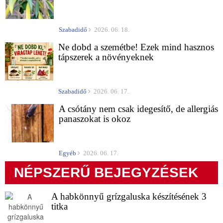
Szabadidő
2026. 06. 18.
Ne dobd a szemétbe! Ezek mind hasznos
tápszerek a növényeknek
Szabadidő
2026. 06. 17.
A csótány nem csak idegesítő, de allergiás
panaszokat is okoz
Egyéb
2026. 06. 17.
NÉPSZERŰ BEJEGYZÉSEK
A habkönnyű grízgaluska készítésének 3
titka