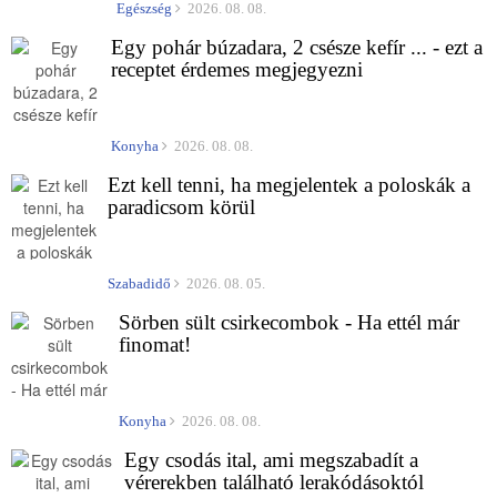
Egészség
2026. 08. 08.
Egy pohár búzadara, 2 csésze kefír ... - ezt a
receptet érdemes megjegyezni
Konyha
2026. 08. 08.
Ezt kell tenni, ha megjelentek a poloskák a
paradicsom körül
Szabadidő
2026. 08. 05.
Sörben sült csirkecombok - Ha ettél már
finomat!
Konyha
2026. 08. 08.
Egy csodás ital, ami megszabadít a
vérerekben található lerakódásoktól