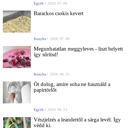
Egyéb
2026. 07. 09.
Barackos csokis kevert
Konyha
2026. 07. 08.
Megunhatatlan meggyleves - liszt helyett
így sűrítsd!
Konyha
2026. 06. 25.
Öt dolog, amire soha ne használd a
papírtörlőt
Egyéb
2026. 06. 23.
Vészjelzés a leandertől a sárga levél. Így
védd ki.