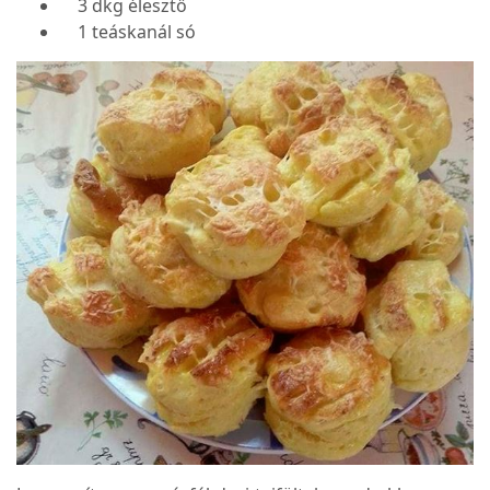
3 dkg élesztő
1 teáskanál só