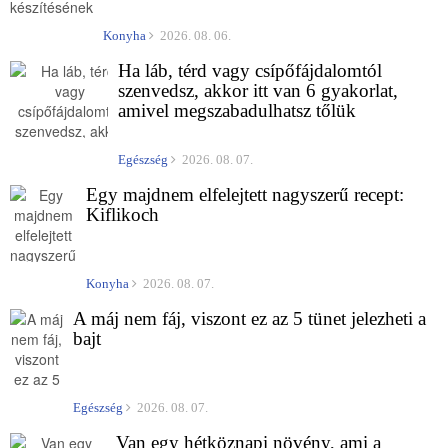
Konyha
2026. 08. 06.
Ha láb, térd vagy csípőfájdalomtól
szenvedsz, akkor itt van 6 gyakorlat,
amivel megszabadulhatsz tőlük
Egészség
2026. 08. 07.
Egy majdnem elfelejtett nagyszerű recept:
Kiflikoch
Konyha
2026. 08. 07.
A máj nem fáj, viszont ez az 5 tünet jelezheti a
bajt
Egészség
2026. 08. 07.
Van egy hétköznapi növény, ami a