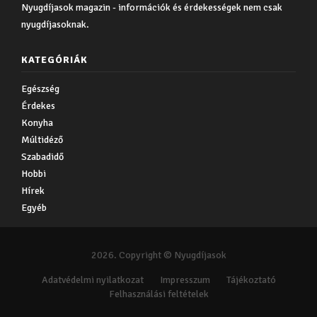
Nyugdíjasok magazin - információk és érdekességek nem csak
nyugdíjasoknak.
KATEGÓRIÁK
Egészség
Érdekes
Konyha
Múltidéző
Szabadidő
Hobbi
Hírek
Egyéb
2026. Copyright © Nyugdíjasok
Adatvédelmi nyilatkozat
Impresszum
Tájékoztató
Felhasználási feltételek