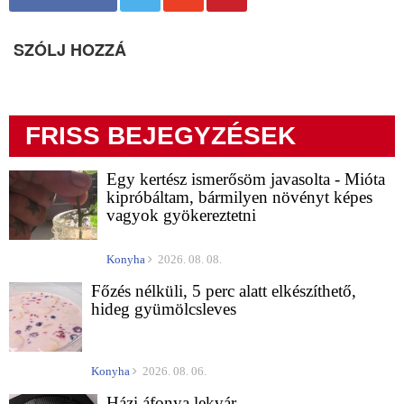
SZÓLJ HOZZÁ
FRISS BEJEGYZÉSEK
Egy kertész ismerősöm javasolta - Mióta
kipróbáltam, bármilyen növényt képes
vagyok gyökereztetni
Konyha
2026. 08. 08.
Főzés nélküli, 5 perc alatt elkészíthető,
hideg gyümölcsleves
Konyha
2026. 08. 06.
Házi áfonya lekvár