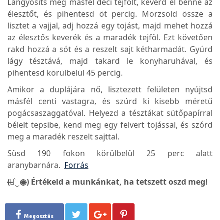
Langyosíts meg másfél deci tejfölt, keverd el benne az
élesztőt, és pihentesd öt percig. Morzsold össze a
lisztet a vajjal, adj hozzá egy tojást, majd mehet hozzá
az élesztős keverék és a maradék tejföl. Ezt követően
rakd hozzá a sót és a reszelt sajt kétharmadát. Gyúrd
lágy tésztává, majd takard le konyharuhával, és
pihentesd körülbelül 45 percig.
Amikor a duplájára nő, lisztezett felületen nyújtsd
másfél centi vastagra, és szúrd ki kisebb méretű
pogácsaszaggatóval. Helyezd a tésztákat sütőpapírral
bélelt tepsibe, kend meg egy felvert tojással, és szórd
meg a maradék reszelt sajttal.
Süsd 190 fokon körülbelül 25 perc alatt
aranybarnára.
Forrás
(̶◉͛‿◉̶) Értékeld a munkánkat, ha tetszett oszd meg!
Megosztás