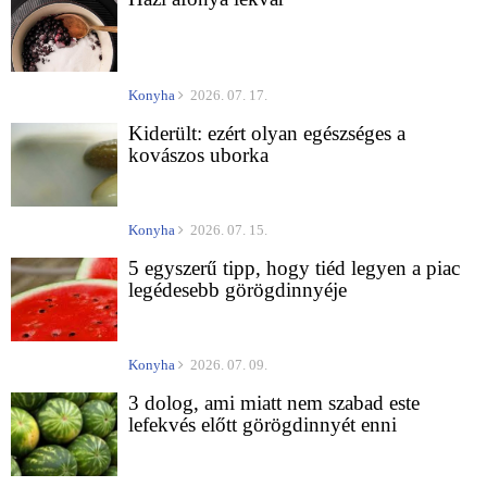
Konyha
2026. 07. 17.
Kiderült: ezért olyan egészséges a
kovászos uborka
Konyha
2026. 07. 15.
5 egyszerű tipp, hogy tiéd legyen a piac
legédesebb görögdinnyéje
Konyha
2026. 07. 09.
3 dolog, ami miatt nem szabad este
lefekvés előtt görögdinnyét enni