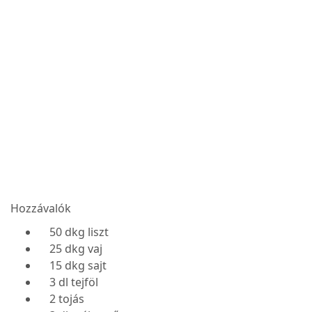
Hozzávalók
50 dkg liszt
25 dkg vaj
15 dkg sajt
3 dl tejföl
2 tojás