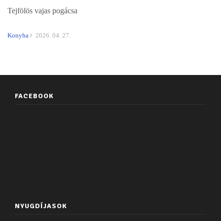
Tejfölös vajas pogácsa
Konyha
2026. 04. 27.
FACEBOOK
NYUGDÍJASOK