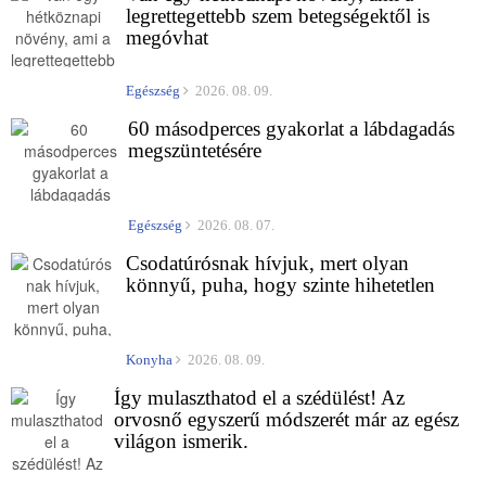
legrettegettebb szem betegségektől is
megóvhat
Egészség
2026. 08. 09.
60 másodperces gyakorlat a lábdagadás
megszüntetésére
Egészség
2026. 08. 07.
Csodatúrósnak hívjuk, mert olyan
könnyű, puha, hogy szinte hihetetlen
Konyha
2026. 08. 09.
Így mulaszthatod el a szédülést! Az
orvosnő egyszerű módszerét már az egész
világon ismerik.