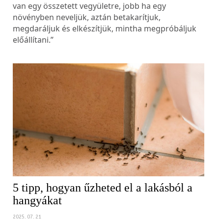
van egy összetett vegyületre, jobb ha egy
növényben neveljük, aztán betakarítjuk,
megdaráljuk és elkészítjük, mintha megpróbáljuk
előállítani.”
5 tipp, hogyan űzheted el a lakásból a
hangyákat
2025. 07. 21