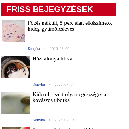
FRISS BEJEGYZÉSEK
Főzés nélküli, 5 perc alatt elkészíthető,
hideg gyümölcsleves
Konyha
2026. 08. 06.
Házi áfonya lekvár
Konyha
2026. 07. 17.
Kiderült: ezért olyan egészséges a
kovászos uborka
Konyha
2026. 07. 15.