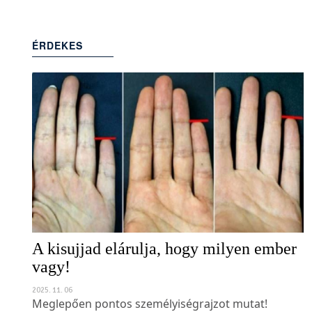
ÉRDEKES
(140)
A kisujjad elárulja, hogy milyen ember
vagy!
2025. 11. 06
Meglepően pontos személyiségrajzot mutat!