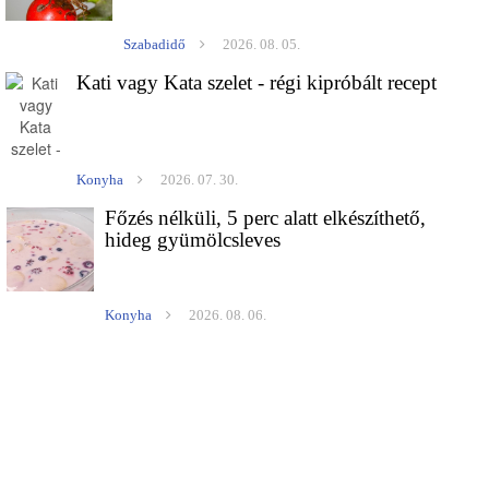
Szabadidő
2026. 08. 05.
Kati vagy Kata szelet - régi kipróbált recept
Konyha
2026. 07. 30.
Főzés nélküli, 5 perc alatt elkészíthető,
hideg gyümölcsleves
Konyha
2026. 08. 06.