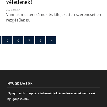
véletlenek!
2026. 02. 17
Vannak mesterszámok és kifejezetten szerencsétlen
rezgésűek is.
5
6
7
8
»
NYUGDÍJASOK
Nyugdíjasok magazin - információk és érdekességek nem csak
nyugdíjasoknak.