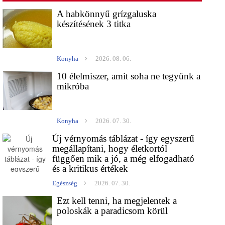
A habkönnyű grízgaluska
készítésének 3 titka
Konyha
2026. 08. 06.
10 élelmiszer, amit soha ne tegyünk a
mikróba
Konyha
2026. 07. 30.
Új vérnyomás táblázat - így egyszerű
megállapítani, hogy életkortól
függően mik a jó, a még elfogadható
és a kritikus értékek
Egészség
2026. 07. 30.
Ezt kell tenni, ha megjelentek a
poloskák a paradicsom körül