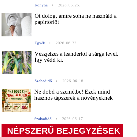
Konyha
2026. 06. 25.
Öt dolog, amire soha ne használd a
papírtörlőt
Egyéb
2026. 06. 23.
Vészjelzés a leandertől a sárga levél.
Így védd ki.
Szabadidő
2026. 06. 18.
Ne dobd a szemétbe! Ezek mind
hasznos tápszerek a növényeknek
Szabadidő
2026. 06. 17.
NÉPSZERŰ BEJEGYZÉSEK