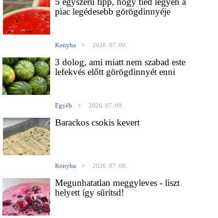
5 egyszerű tipp, hogy tiéd legyen a
piac legédesebb görögdinnyéje
Konyha
2026. 07. 09.
3 dolog, ami miatt nem szabad este
lefekvés előtt görögdinnyét enni
Egyéb
2026. 07. 09.
Barackos csokis kevert
Konyha
2026. 07. 08.
Megunhatatlan meggyleves - liszt
helyett így sűrítsd!