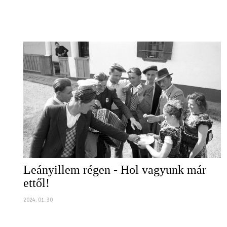
Leányillem régen - Hol vagyunk már
ettől!
2024. 01. 30