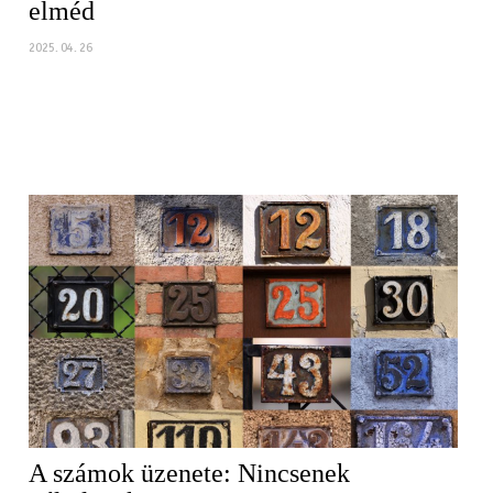
elméd
2025. 04. 26
A számok üzenete: Nincsenek