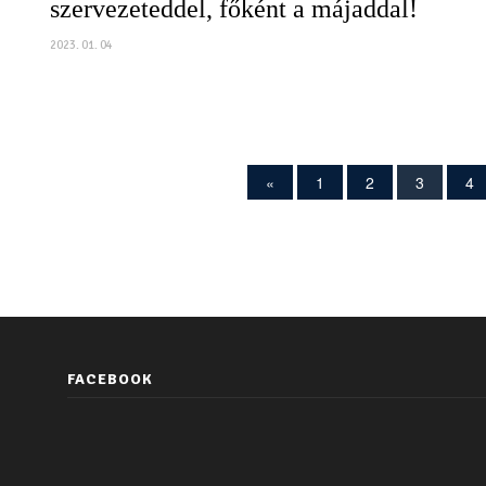
szervezeteddel, főként a májaddal!
2023. 01. 04
«
1
2
3
4
FACEBOOK