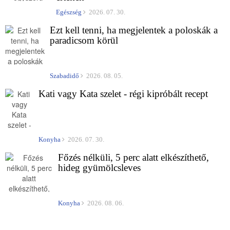
Egészség
2026. 07. 30.
Ezt kell tenni, ha megjelentek a poloskák a
paradicsom körül
Szabadidő
2026. 08. 05.
Kati vagy Kata szelet - régi kipróbált recept
Konyha
2026. 07. 30.
Főzés nélküli, 5 perc alatt elkészíthető,
hideg gyümölcsleves
Konyha
2026. 08. 06.