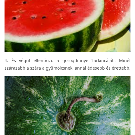
4. És végül ellenőrizd a görögdinnye 'farkincáját'. Minél
szárazabb a szára a gyümölcsnek, annál édesebb és érettebb.