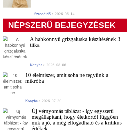
Szabadidő
2026. 06. 14.
NÉPSZERŰ BEJEGYZÉSEK
A habkönnyű grízgaluska készítésének 3
titka
Konyha
2026. 08. 06.
10 élelmiszer, amit soha ne tegyünk a
mikróba
Konyha
2026. 07. 30.
Új vérnyomás táblázat - így egyszerű
megállapítani, hogy életkortól függően
mik a jó, a még elfogadható és a kritikus
értékek