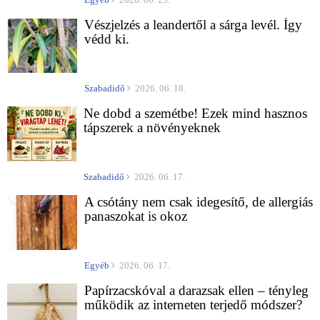
Vészjelzés a leandertől a sárga levél. Így
védd ki.
Szabadidő
2026. 06. 18.
Ne dobd a szemétbe! Ezek mind hasznos
tápszerek a növényeknek
Szabadidő
2026. 06. 17.
A csótány nem csak idegesítő, de allergiás
panaszokat is okoz
Egyéb
2026. 06. 17.
Papírzacskóval a darazsak ellen – tényleg
működik az interneten terjedő módszer?