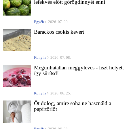
lefekvés előtt görögdinnyét enni
Egyéb
2026. 07. 09.
Barackos csokis kevert
Konyha
2026. 07. 08.
Megunhatatlan meggyleves - liszt helyett
így sűrítsd!
Konyha
2026. 06. 25.
Öt dolog, amire soha ne használd a
papírtörlőt
Egyéb
2026. 06. 23.