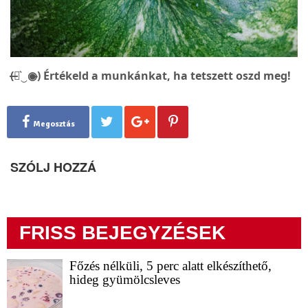
(̶◉͛‿◉̶) Értékeld a munkánkat, ha tetszett oszd meg!
Megosztás
SZÓLJ HOZZÁ
FRISS BEJEGYZÉSEK
Főzés nélküli, 5 perc alatt elkészíthető,
hideg gyümölcsleves