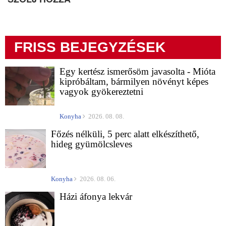
FRISS BEJEGYZÉSEK
Egy kertész ismerősöm javasolta - Mióta
kipróbáltam, bármilyen növényt képes
vagyok gyökereztetni
Konyha
2026. 08. 08.
Főzés nélküli, 5 perc alatt elkészíthető,
hideg gyümölcsleves
Konyha
2026. 08. 06.
Házi áfonya lekvár