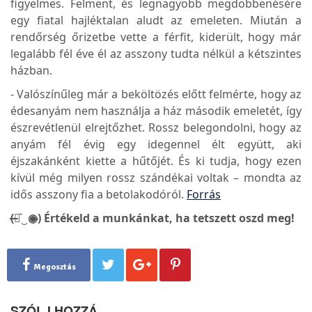
figyelmes. Felment, és legnagyobb megdöbbenésére
egy fiatal hajléktalan aludt az emeleten. Miután a
rendőrség őrizetbe vette a férfit, kiderült, hogy már
legalább fél éve él az asszony tudta nélkül a kétszintes
házban.
- Valószínűleg már a beköltözés előtt felmérte, hogy az
édesanyám nem használja a ház második emeletét, így
észrevétlenül elrejtőzhet. Rossz belegondolni, hogy az
anyám fél évig egy idegennel élt együtt, aki
éjszakánként kiette a hűtőjét. És ki tudja, hogy ezen
kívül még milyen rossz szándékai voltak – mondta az
idős asszony fia a betolakodóról.
Forrás
(̶◉͛‿◉̶) Értékeld a munkánkat, ha tetszett oszd meg!
Megosztás
SZÓLJ HOZZÁ