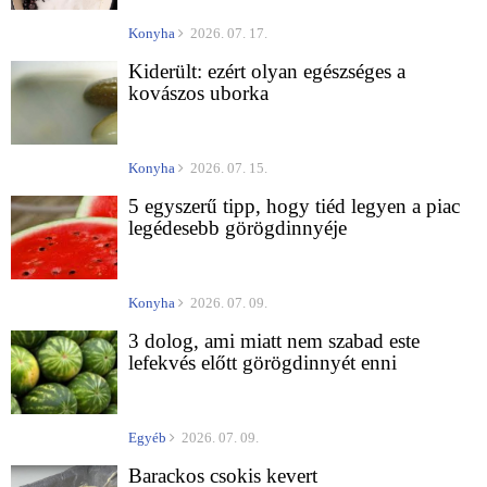
Konyha
2026. 07. 17.
Kiderült: ezért olyan egészséges a
kovászos uborka
Konyha
2026. 07. 15.
5 egyszerű tipp, hogy tiéd legyen a piac
legédesebb görögdinnyéje
Konyha
2026. 07. 09.
3 dolog, ami miatt nem szabad este
lefekvés előtt görögdinnyét enni
Egyéb
2026. 07. 09.
Barackos csokis kevert