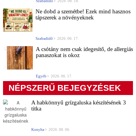
Szabadidő
2026. 06. 18.
Ne dobd a szemétbe! Ezek mind hasznos
tápszerek a növényeknek
Szabadidő
2026. 06. 17.
A csótány nem csak idegesítő, de allergiás
panaszokat is okoz
Egyéb
2026. 06. 17.
NÉPSZERŰ BEJEGYZÉSEK
A habkönnyű grízgaluska készítésének 3
titka
Konyha
2026. 08. 06.