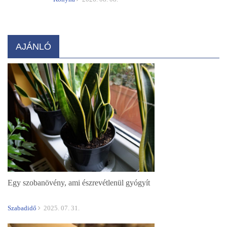
AJÁNLÓ
Egy szobanövény, ami észrevétlenül gyógyít
Szabadidő
2025. 07. 31.