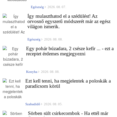
Egészség
2026. 08. 07.
Így mulaszthatod el a szédülést! Az
orvosnő egyszerű módszerét már az egész
világon ismerik.
Egészség
2026. 08. 08.
Egy pohár búzadara, 2 csésze kefír ... - ezt a
receptet érdemes megjegyezni
Konyha
2026. 08. 08.
Ezt kell tenni, ha megjelentek a poloskák a
paradicsom körül
Szabadidő
2026. 08. 05.
Sörben sült csirkecombok - Ha ettél már