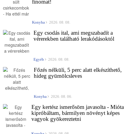
finomat!
Konyha
2026. 08. 08.
Egy csodás ital, ami megszabadít a
vérerekben található lerakódásoktól
Egyéb
2026. 08. 08.
Főzés nélküli, 5 perc alatt elkészíthető,
hideg gyümölcsleves
Konyha
2026. 08. 06.
Egy kertész ismerősöm javasolta - Mióta
kipróbáltam, bármilyen növényt képes
vagyok gyökereztetni
Konyha
2026. 08. 08.