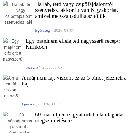
Ha láb, térd vagy csípőfájdalomtól
szenvedsz, akkor itt van 6 gyakorlat,
amivel megszabadulhatsz tőlük
Egészség
2026. 08. 07.
Egy majdnem elfelejtett nagyszerű recept:
Kiflikoch
Konyha
2026. 08. 07.
A máj nem fáj, viszont ez az 5 tünet jelezheti a
bajt
Egészség
2026. 08. 07.
60 másodperces gyakorlat a lábdagadás
megszüntetésére