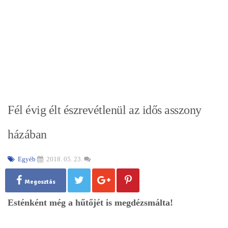
Fél évig élt észrevétlenül az idős asszony
házában
Egyéb
2018. 05. 23.
Megosztás
Esténként még a hűtőjét is megdézsmálta!