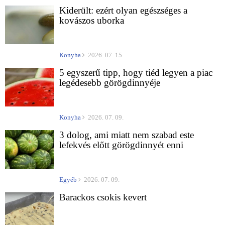
Kiderült: ezért olyan egészséges a
kovászos uborka
Konyha
2026. 07. 15.
5 egyszerű tipp, hogy tiéd legyen a piac
legédesebb görögdinnyéje
Konyha
2026. 07. 09.
3 dolog, ami miatt nem szabad este
lefekvés előtt görögdinnyét enni
Egyéb
2026. 07. 09.
Barackos csokis kevert