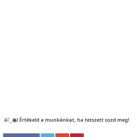
(̶◉͛‿◉̶) Értékeld a munkánkat, ha tetszett oszd meg!