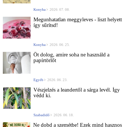
Konyha
2026. 07. 08.
Megunhatatlan meggyleves - liszt helyett
így sűrítsd!
Konyha
2026. 06. 25.
Öt dolog, amire soha ne használd a
papírtörlőt
Egyéb
2026. 06. 23.
Vészjelzés a leandertől a sárga levél. Így
védd ki.
Szabadidő
2026. 06. 18.
Ne dobd a szemétbe! Ezek mind hasznos