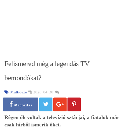
Felismered még a legendás TV
bemondókat?
Múltidéző
2026. 04. 30.
Megosztás
Régen ők voltak a televízió sztárjai, a fiatalok már
csak hírből ismerik őket.