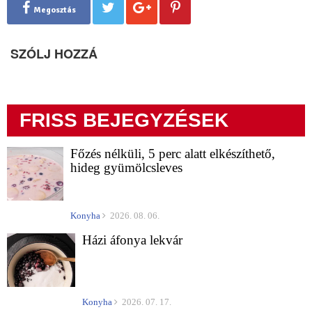
Megosztás
SZÓLJ HOZZÁ
FRISS BEJEGYZÉSEK
Főzés nélküli, 5 perc alatt elkészíthető,
hideg gyümölcsleves
Konyha
2026. 08. 06.
Házi áfonya lekvár
Konyha
2026. 07. 17.