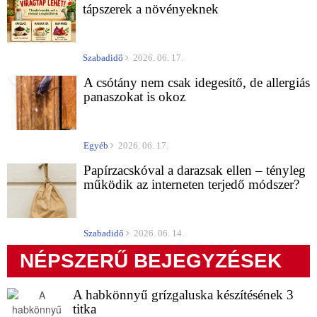
tápszerek a növényeknek
Szabadidő
2026. 06. 17.
A csótány nem csak idegesítő, de allergiás
panaszokat is okoz
Egyéb
2026. 06. 17.
Papírzacskóval a darazsak ellen – tényleg
működik az interneten terjedő módszer?
Szabadidő
2026. 06. 14.
NÉPSZERŰ BEJEGYZÉSEK
A habkönnyű grízgaluska készítésének 3
titka