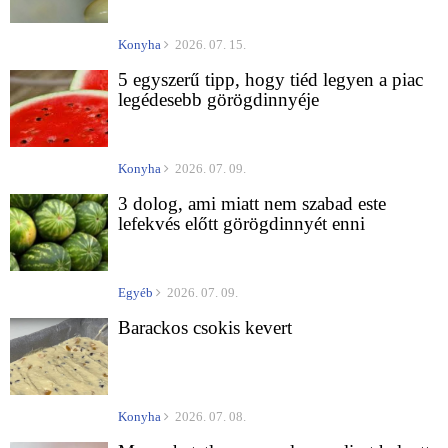
Konyha
2026. 07. 15.
5 egyszerű tipp, hogy tiéd legyen a piac
legédesebb görögdinnyéje
Konyha
2026. 07. 09.
3 dolog, ami miatt nem szabad este
lefekvés előtt görögdinnyét enni
Egyéb
2026. 07. 09.
Barackos csokis kevert
Konyha
2026. 07. 08.