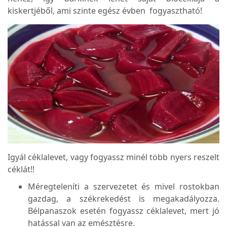
kiskertjéből, ami szinte egész évben fogyasztható!
Igyál céklalevet, vagy fogyassz minél több nyers reszelt
céklát!!
Méregteleníti a szervezetet és mivel rostokban
gazdag, a székrekedést is megakadályozza.
Bélpanaszok esetén fogyassz céklalevet, mert jó
hatással van az emésztésre.