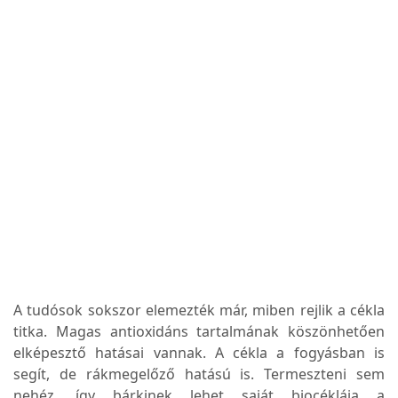
A tudósok sokszor elemezték már, miben rejlik a cékla
titka. Magas antioxidáns tartalmának köszönhetően
elképesztő hatásai vannak. A cékla a fogyásban is
segít, de rákmegelőző hatású is. Termeszteni sem
nehéz, így bárkinek lehet saját biocéklája a