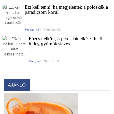
Ezt kell tenni, ha megjelentek a poloskák a
paradicsom körül
Szabadidő
2026. 08. 05.
Főzés nélküli, 5 perc alatt elkészíthető,
hideg gyümölcsleves
Konyha
2026. 08. 06.
AJÁNLÓ