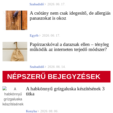
Szabadidő
2026. 06. 17.
A csótány nem csak idegesítő, de allergiás
panaszokat is okoz
Egyéb
2026. 06. 17.
Papírzacskóval a darazsak ellen – tényleg
működik az interneten terjedő módszer?
Szabadidő
2026. 06. 14.
NÉPSZERŰ BEJEGYZÉSEK
A habkönnyű grízgaluska készítésének 3
titka
Konyha
2026. 08. 06.