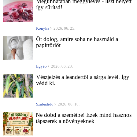
Megunhatatlan meggyleves - liszt helyett
így sűrítsd!
Konyha
2026. 06. 25.
Öt dolog, amire soha ne használd a
papírtörlőt
Egyéb
2026. 06. 23.
Vészjelzés a leandertől a sárga levél. Így
védd ki.
Szabadidő
2026. 06. 18.
Ne dobd a szemétbe! Ezek mind hasznos
tápszerek a növényeknek