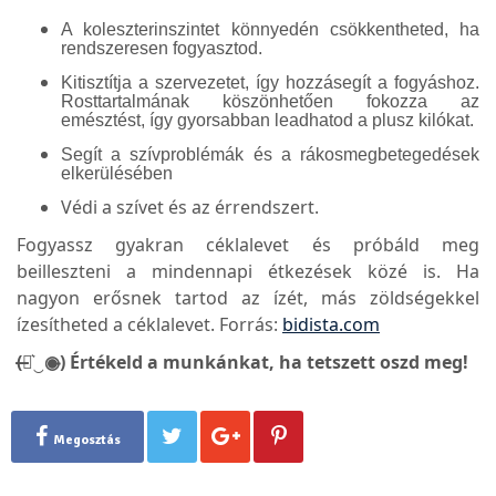
A koleszterinszintet könnyedén csökkentheted, ha
rendszeresen fogyasztod.
Kitisztítja a szervezetet, így hozzásegít a fogyáshoz.
Rosttartalmának köszönhetően fokozza az
emésztést, így gyorsabban leadhatod a plusz kilókat.
Segít a szívproblémák és a rákosmegbetegedések
elkerülésében
Védi a szívet és az érrendszert.
Fogyassz gyakran céklalevet és próbáld meg
beilleszteni a mindennapi étkezések közé is. Ha
nagyon erősnek tartod az ízét, más zöldségekkel
ízesítheted a céklalevet. Forrás:
bidista.com
(̶◉͛‿◉̶) Értékeld a munkánkat, ha tetszett oszd meg!
Megosztás