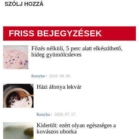
SZÓLJ HOZZÁ
FRISS BEJEGYZÉSEK
Főzés nélküli, 5 perc alatt elkészíthető,
hideg gyümölcsleves
Konyha
2026. 08. 06.
Házi áfonya lekvár
Konyha
2026. 07. 17.
Kiderült: ezért olyan egészséges a
kovászos uborka