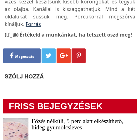
vizes kézzel készítsünk kisebb korongokat és tegyük
az olajba. Kanállal is kiszaggathatjuk. Mind a két
oldalukat süssük meg. Porcukorral megszórva
kínáljuk.
Forrás
(̶◉͛‿◉̶) Értékeld a munkánkat, ha tetszett oszd meg!
Megosztás
SZÓLJ HOZZÁ
FRISS BEJEGYZÉSEK
Főzés nélküli, 5 perc alatt elkészíthető,
hideg gyümölcsleves