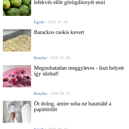
lefekvés előtt görögdinnyét enni
Egyéb
2026. 07. 09.
Barackos csokis kevert
Konyha
2026. 07. 08.
Megunhatatlan meggyleves - liszt helyett
így sűrítsd!
Konyha
2026. 06. 25.
Öt dolog, amire soha ne használd a
papírtörlőt