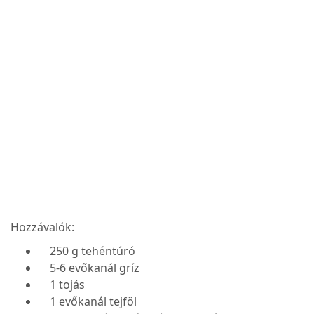
Hozzávalók:
250 g tehéntúró
5-6 evőkanál gríz
1 tojás
1 evőkanál tejföl