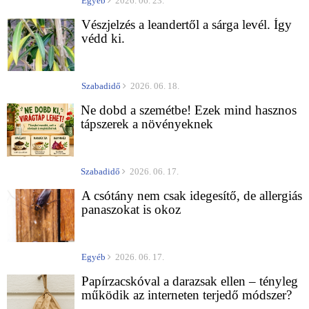
Egyéb
2026. 06. 23.
Vészjelzés a leandertől a sárga levél. Így
védd ki.
Szabadidő
2026. 06. 18.
Ne dobd a szemétbe! Ezek mind hasznos
tápszerek a növényeknek
Szabadidő
2026. 06. 17.
A csótány nem csak idegesítő, de allergiás
panaszokat is okoz
Egyéb
2026. 06. 17.
Papírzacskóval a darazsak ellen – tényleg
működik az interneten terjedő módszer?