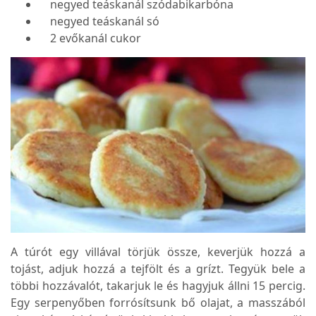
negyed teáskanál szódabikarbóna
negyed teáskanál só
2 evőkanál cukor
A túrót egy villával törjük össze, keverjük hozzá a
tojást, adjuk hozzá a tejfölt és a grízt. Tegyük bele a
többi hozzávalót, takarjuk le és hagyjuk állni 15 percig.
Egy serpenyőben forrósítsunk bő olajat, a masszából