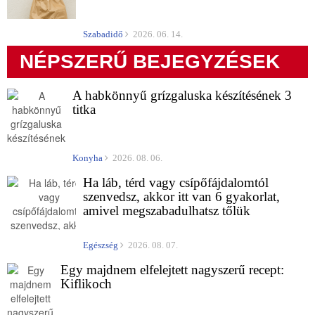
Szabadidő
2026. 06. 14.
NÉPSZERŰ BEJEGYZÉSEK
A habkönnyű grízgaluska készítésének 3
titka
Konyha
2026. 08. 06.
Ha láb, térd vagy csípőfájdalomtól
szenvedsz, akkor itt van 6 gyakorlat,
amivel megszabadulhatsz tőlük
Egészség
2026. 08. 07.
Egy majdnem elfelejtett nagyszerű recept:
Kiflikoch