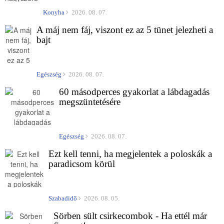
Konyha
2026. 08. 07.
A máj nem fáj, viszont ez az 5 tünet jelezheti a
bajt
Egészség
2026. 08. 07.
60 másodperces gyakorlat a lábdagadás
megszüntetésére
Egészség
2026. 08. 07.
Ezt kell tenni, ha megjelentek a poloskák a
paradicsom körül
Szabadidő
2026. 08. 05.
Sörben sült csirkecombok - Ha ettél már