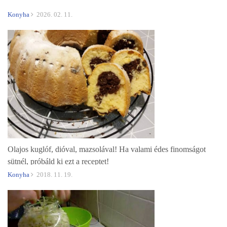
Konyha
2026. 02. 11.
Olajos kuglóf, dióval, mazsolával! Ha valami édes finomságot
sütnél, próbáld ki ezt a receptet!
Konyha
2018. 11. 19.