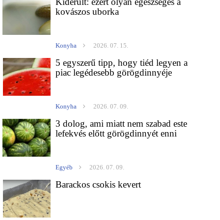
Kiderült: ezért olyan egészséges a
kovászos uborka
Konyha
2026. 07. 15.
5 egyszerű tipp, hogy tiéd legyen a
piac legédesebb görögdinnyéje
Konyha
2026. 07. 09.
3 dolog, ami miatt nem szabad este
lefekvés előtt görögdinnyét enni
Egyéb
2026. 07. 09.
Barackos csokis kevert