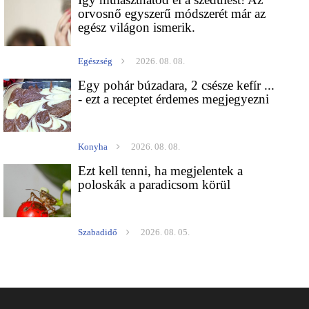
orvosnő egyszerű módszerét már az
egész világon ismerik.
Egészség
2026. 08. 08.
Egy pohár búzadara, 2 csésze kefír ...
- ezt a receptet érdemes megjegyezni
Konyha
2026. 08. 08.
Ezt kell tenni, ha megjelentek a
poloskák a paradicsom körül
Szabadidő
2026. 08. 05.