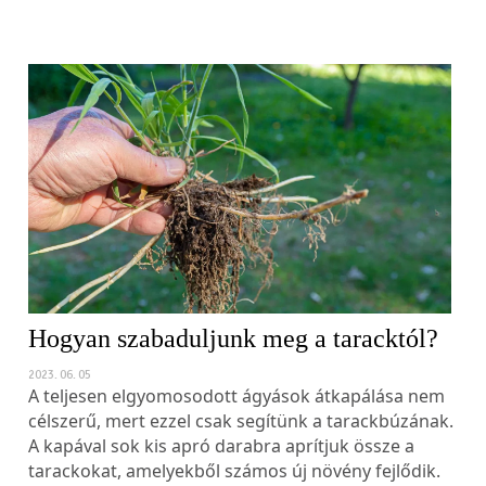
Hogyan szabaduljunk meg a taracktól?
2023. 06. 05
A teljesen elgyomosodott ágyások átkapálása nem
célszerű, mert ezzel csak segítünk a tarackbúzának.
A kapával sok kis apró darabra aprítjuk össze a
tarackokat, amelyekből számos új növény fejlődik.