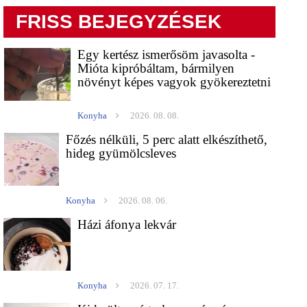
FRISS BEJEGYZÉSEK
Egy kertész ismerősöm javasolta -
Mióta kipróbáltam, bármilyen
növényt képes vagyok gyökereztetni
Konyha
2026. 08. 08.
Főzés nélküli, 5 perc alatt elkészíthető,
hideg gyümölcsleves
Konyha
2026. 08. 06.
Házi áfonya lekvár
Konyha
2026. 07. 17.