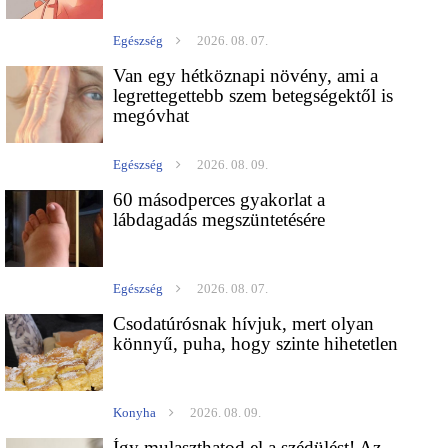
Egészség
2026. 08. 07.
Van egy hétköznapi növény, ami a
legrettegettebb szem betegségektől is
megóvhat
Egészség
2026. 08. 09.
60 másodperces gyakorlat a
lábdagadás megszüntetésére
Egészség
2026. 08. 07.
Csodatúrósnak hívjuk, mert olyan
könnyű, puha, hogy szinte hihetetlen
Konyha
2026. 08. 09.
Így mulaszthatod el a szédülést! Az