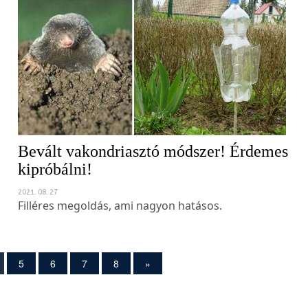
Bevált vakondriasztó módszer! Érdemes
kipróbálni!
2021. 08. 27
Filléres megoldás, ami nagyon hatásos.
5
6
7
8
»