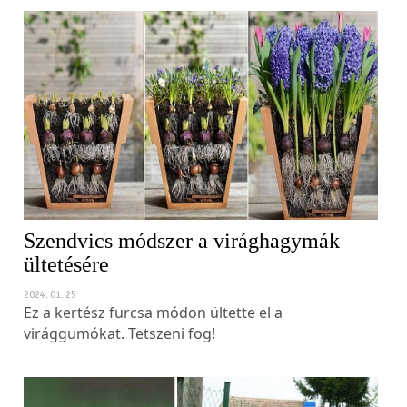
Szendvics módszer a virághagymák
ültetésére
2024. 01. 25
Ez a kertész furcsa módon ültette el a
virággumókat. Tetszeni fog!