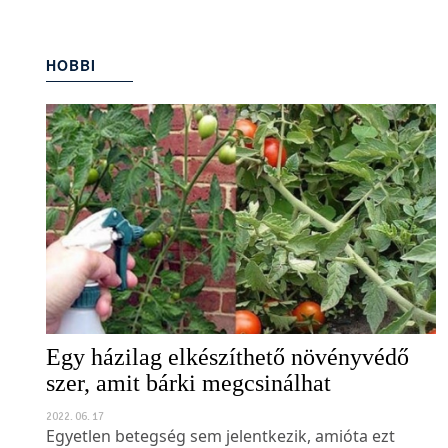
HOBBI
(80)
Egy házilag elkészíthető növényvédő
szer, amit bárki megcsinálhat
2022. 06. 17
Egyetlen betegség sem jelentkezik, amióta ezt