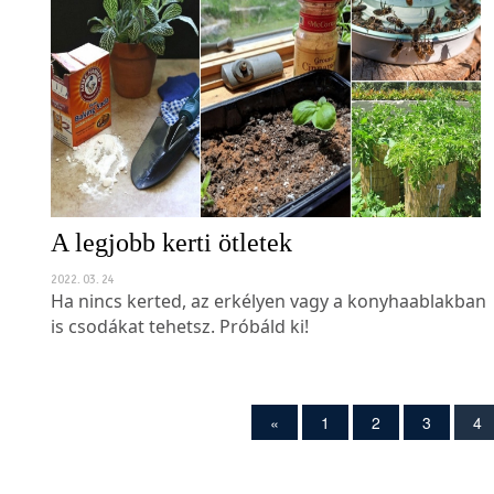
A legjobb kerti ötletek
2022. 03. 24
Ha nincs kerted, az erkélyen vagy a konyhaablakban
is csodákat tehetsz. Próbáld ki!
«
1
2
3
4