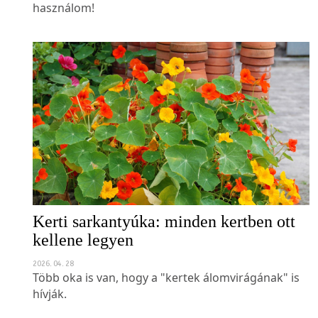
használom!
Kerti sarkantyúka: minden kertben ott
kellene legyen
2026. 04. 28
Több oka is van, hogy a "kertek álomvirágának" is
hívják.