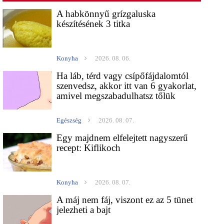
A habkönnyű grízgaluska
készítésének 3 titka
Konyha
2026. 08. 06.
Ha láb, térd vagy csípőfájdalomtól
szenvedsz, akkor itt van 6 gyakorlat,
amivel megszabadulhatsz tőlük
Egészség
2026. 08. 07.
Egy majdnem elfelejtett nagyszerű
recept: Kiflikoch
Konyha
2026. 08. 07.
A máj nem fáj, viszont ez az 5 tünet
jelezheti a bajt