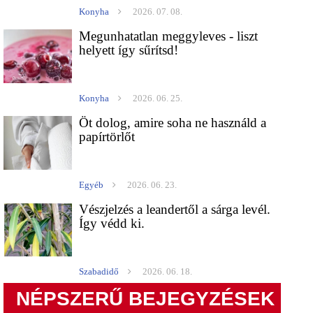
Konyha
2026. 07. 08.
Megunhatatlan meggyleves - liszt
helyett így sűrítsd!
Konyha
2026. 06. 25.
Öt dolog, amire soha ne használd a
papírtörlőt
Egyéb
2026. 06. 23.
Vészjelzés a leandertől a sárga levél.
Így védd ki.
Szabadidő
2026. 06. 18.
NÉPSZERŰ BEJEGYZÉSEK