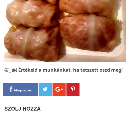
(̶◉͛‿◉̶) Értékeld a munkánkat, ha tetszett oszd meg!
Megosztás
SZÓLJ HOZZÁ