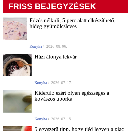
FRISS BEJEGYZÉSEK
Főzés nélküli, 5 perc alatt elkészíthető,
hideg gyümölcsleves
Konyha
2026. 08. 06.
Házi áfonya lekvár
Konyha
2026. 07. 17.
Kiderült: ezért olyan egészséges a
kovászos uborka
Konyha
2026. 07. 15.
5 egyszerű tipp, hogy tiéd legyen a piac