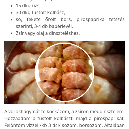
15 dkg rizs,
30 dkg füstölt kolbász,
só, fekete őrölt bors, pirospaprika tetszés
szerinti, 3-4 db babérlevél,
Zsír vagy olaj a dinszteléshez.
A vöröshagymát felkockázom, a zsíron megdinsztelem.
Hozzáadom a füstölt kolbászt, majd a pirospaprikát.
Felöntöm vízzel /kb 3 dcl/ sózom, borsozom. Általában