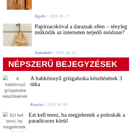
Egyéb
2026. 06. 17.
Papírzacskóval a darazsak ellen – tényleg
működik az interneten terjedő módszer?
Szabadidő
2026. 06. 14.
NÉPSZERŰ BEJEGYZÉSEK
A habkönnyű grízgaluska készítésének 3
titka
Konyha
2026. 08. 06.
Ezt kell tenni, ha megjelentek a poloskák a
paradicsom körül