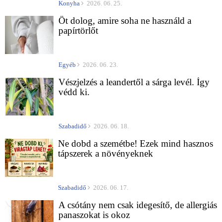
Konyha
2026. 06. 25.
Öt dolog, amire soha ne használd a
papírtörlőt
Egyéb
2026. 06. 23.
Vészjelzés a leandertől a sárga levél. Így
védd ki.
Szabadidő
2026. 06. 18.
Ne dobd a szemétbe! Ezek mind hasznos
tápszerek a növényeknek
Szabadidő
2026. 06. 17.
A csótány nem csak idegesítő, de allergiás
panaszokat is okoz