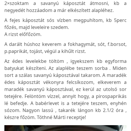
2×szoktam a savanyú káposztát átmosni, kb a
negyedét hozzáadom a már elkészített alapléhez.
A fejes káposztát sós vízben megpuhítom, kb 5perc
főzés, majd leveleire szedem.
A rizst előfőzöm.
A darált húshoz keverem a fokhagymát, sót, f.borsot,
p.paprikát, tojást, végül a kihűlt rizst.
Az édes levelekbe töltöm , igyekszem kb egyforma
batyukat készíteni. Az alaplébe teszem sorba . Miden
sort a szálas savanyú káposztával takarom. A maradék
édes káposztát vékonyra felcsíkozom, elkeverem a
maradék savanyú káposztával, ez kerül az utolsó sor
tetejére. Felöntöm vízzel, annyit hogy, a pirospaprikás
lé befedje. A babérlevet is a tetejére teszem, enyhén
sózom. Nagyon lassú , takarék lángon kb 2.1/2 óra ,
készre főzöm. Tóthné Márti receptje!