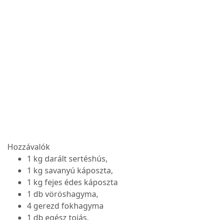
Hozzávalók
1 kg darált sertéshús,
1 kg savanyú káposzta,
1 kg fejes édes káposzta
1 db vöröshagyma,
4 gerezd fokhagyma
1 db egész tojás,