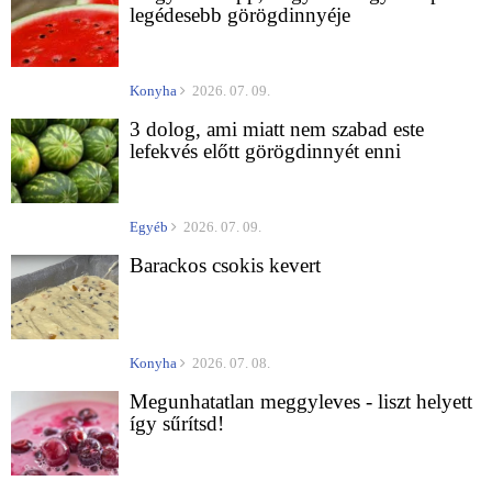
legédesebb görögdinnyéje
Konyha
2026. 07. 09.
3 dolog, ami miatt nem szabad este
lefekvés előtt görögdinnyét enni
Egyéb
2026. 07. 09.
Barackos csokis kevert
Konyha
2026. 07. 08.
Megunhatatlan meggyleves - liszt helyett
így sűrítsd!